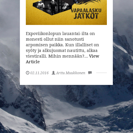
Expoviikonlopun lauantai-ilta on
monesti ollut niin sanotusti
arpomisen paikka. Kun illalliset on
syöty ja alkujuomat nautittu, alkaa
viestiralli. Mihin mennään?...
View
Article
02.11.2016
Arttu Muukkonen