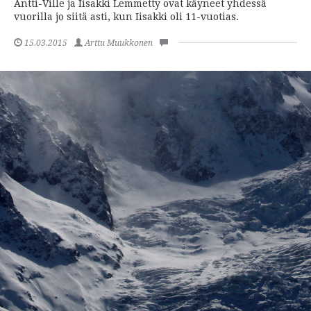
Antti-Ville ja Iisakki Lemmetty ovat käyneet yhdessä
vuorilla jo siitä asti, kun Iisakki oli 11-vuotias.
15.03.2015
Arttu Muukkonen