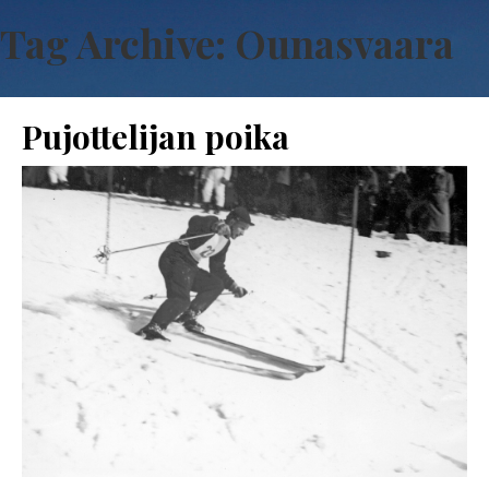
Tag Archive: Ounasvaara
Pujottelijan poika