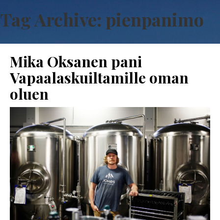
Tag Archive: pienpanimo
Mika Oksanen pani
Vapaalaskuiltamille oman
oluen