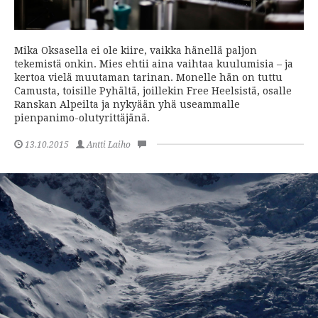
Mika Oksasella ei ole kiire, vaikka hänellä paljon
tekemistä onkin. Mies ehtii aina vaihtaa kuulumisia – ja
kertoa vielä muutaman tarinan. Monelle hän on tuttu
Camusta, toisille Pyhältä, joillekin Free Heelsistä, osalle
Ranskan Alpeilta ja nykyään yhä useammalle
pienpanimo-olutyrittäjänä.
13.10.2015
Antti Laiho