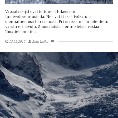
Vapaalaskijat ovat tottuneet lukemaan
lumivyöryennusteita. Ne ovat tärkeä työkalu ja
olennainen osa harrastusta. Eri maissa ne on toteutettu
varsin eri tavoin. Suomalaisista ennusteista vastaa
Ilmatieteenlaitos.
15.02.2015
Antti Laiho