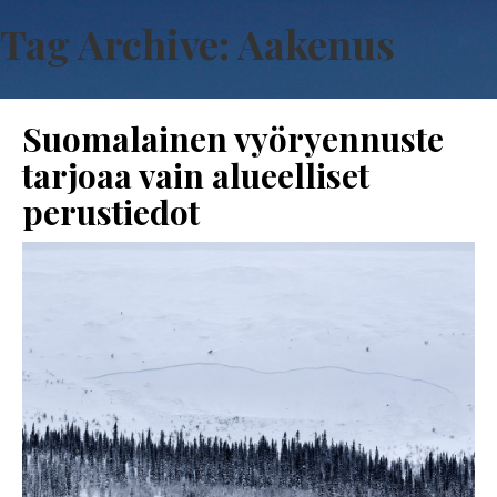
Tag Archive: Aakenus
Suomalainen vyöryennuste
tarjoaa vain alueelliset
perustiedot