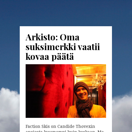
Arkisto: Oma
suksimerkki vaatii
kovaa päätä
Faction Skis on Candide Thovexin
ansiosta kuumempi kuin koskaan. Me