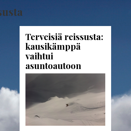
susta
Terveisiä reissusta:
kausikämppä
vaihtui
asuntoautoon