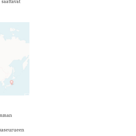
 saattavat
ramman
tkaseurueen