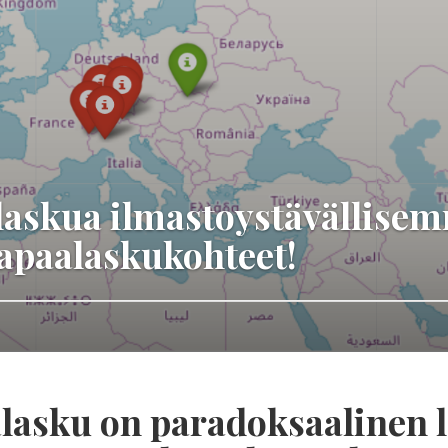
laskua ilmastoystävällise
vapaalaskukohteet!
lasku on paradoksaalinen l