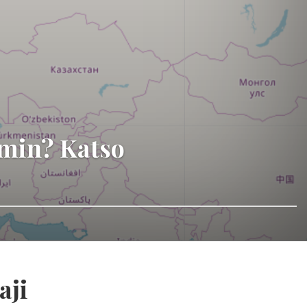
mmin? Katso
aji