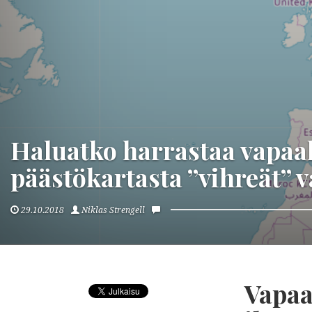
Haluatko harrastaa vapaa
päästökartasta ”vihreät” 
29.10.2018
Niklas Strengell
Vapaa