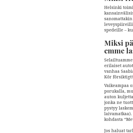
Helsinki toim
kansainvälisi
sanomattakin 
leveyspiireil
spedeille – k
Miksi pä
emme la
Selailtuamme 
erilaiset auto
vanhaa Saabia
Kör försiktigt!
Vaikeampaa o
porukalla, mu
auton kuljett
jonka ne tuot
pystyy laskem
laivamatkaa).
kohdasta “Met
Jos haluat ta