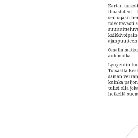
Kartan tarkoi
ilmastoteot –
sen sijaan her
toivottavasti
suunnitteluva
kaikkivoipain
ajanpuutteen 
Omalla matkus
automatka
Lyngeniin tu
Toisaalta Kes
saman verran 
kuinka paljon
tulisi olla j
hetkellä suom