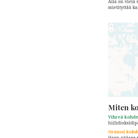
Alla on vielä
mietityttää ka
Miten ko
Vihreä kohde
hiilidioksidip
Oranssi kohd
jäsen pääsee 