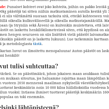
hde:
Punaiset kohteet ovat joko kohteita, joihin on pakko lentää p
00kg päästöjä tai sitten niihin matkustaminen autolla kestää yli 
ei siis välttämättä suoraan tarkoita sitä, etteikö kohteeseen voi
töillä oikealla kulkuvälineellä ja oikealla matkustajamäärällä. M
aan (ja Stryniin sekä Åreen) on kuitenkin muistettava, että lai
ästöt on laskettu henkilökilometreissä siten, että kyydissä on a
olmen hengen seurueen on siis lisättävä vielä päästöt laivamatka
 (kuskin päästöt on jo laskettu lukuun). Lue tarkemmin karttaan
tä ja metodologiasta
tästä
.
kartan luvut on ilmoitettu menopaluuna! Auton päästöt on laske
ksi henkilö!
vut tulisi suhteuttaa?
tärkeä. Se on päästömäärä, johon jokaisen maan asukkaan tulis
den mukaan sitoutua, jos haluamme rajoittaa maan lämpötilan k
n vuoteen 2050 mennessä maailman nykyisellä väestökehityksel
uottavat keskimäärin noin 10 000 kiloa hiilidioksidia vuodessa 
ilun vuoksi: Intiassa ihmiset tuottavat päästöjä keskimäärin 160
 populaa on toki enemmän.
lsinki lähtöpisteenä?