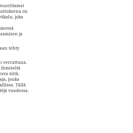
 suorittamat
rkoituksena on
yökalu, joka
nimessä
saamisen ja
aan tehty
n verrattuna.
 ihmiseltä
va siitä,
aja, jonka
llissa. Tällä
töjä vuodessa.