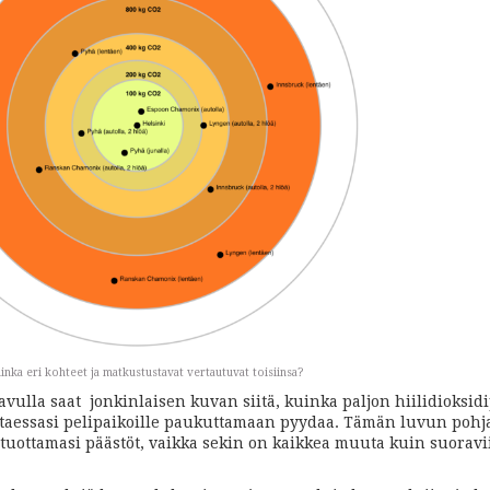
inka eri kohteet ja matkustustavat vertautuvat toisiinsa?
avulla saat jonkinlaisen kuvan siitä, kuinka paljon hiilidioksid
taessasi pelipaikoille paukuttamaan pyydaa. Tämän luvun pohja
uottamasi päästöt, vaikka sekin on kaikkea muuta kuin suorav