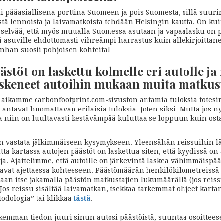
ii pääasiallisena porttina Suomeen ja pois Suomesta, sillä suuri
stä lennoista ja laivamatkoista tehdään Helsingin kautta. On ku
selvää, että myös muualla Suomessa asutaan ja vapaalasku on p
lä asuville ehdottomasti vihreämpi harrastus kuin allekirjoittane
unhan suosii pohjoisen kohteita!
ästöt on laskettu kolmelle eri autolle ja
skeneet autoihin mukaan muita matkust
aikamme carbonfootprint.com-sivuston antamia tuloksia totesi
t antavat huomattavan erilaisia tuloksia. Joten siksi. Mutta jos nyt
 niin on luultavasti kestävämpää kuluttaa se loppuun kuin ostaa
n vastata jälkimmäiseen kysymykseen. Yleensähän reissuihin l
tta kartassa autojen päästöt on laskettua siten, että kyydissä on
aja. Ajattelimme, että autoille on järkevintä laskea vähimmäispä
tavat ajettaessa kohteeseen. Päästömäärän henkilökilometreissä
aan itse jakamalla päästön matkustajien lukumäärällä (jos reissu
 Jos reissu sisältää laivamatkan, tsekkaa tarkemmat ohjeet karta
odologia” tai klikkaa
tästä
.
rkemman tiedon juuri sinun autosi päästöistä, suuntaa osoittee