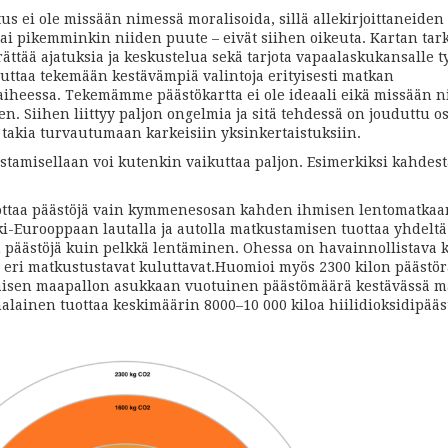
tus ei ole missään nimessä moralisoida, sillä allekirjoittaneiden
 tai pikemminkin niiden puute – eivät siihen oikeuta. Kartan ta
ättää ajatuksia ja keskustelua sekä tarjota vapaalaskukansalle t
 auttaa tekemään kestävämpiä valintoja erityisesti matkan
iheessa. Tekemämme päästökartta ei ole ideaali eikä missään 
en. Siihen liittyy paljon ongelmia ja sitä tehdessä on jouduttu o
takia turvautumaan karkeisiin yksinkertaistuksiin.
tamisellaan voi kutenkin vaikuttaa paljon. Esimerkiksi kahdest
ottaa päästöjä vain kymmenesosan kahden ihmisen lentomatkaa
ki-Eurooppaan lautalla ja autolla matkustamisen tuottaa yhdeltä
päästöjä kuin pelkkä lentäminen. Ohessa on havainnollistava ku
 eri matkustustavat kuluttavat.Huomioi myös 2300 kilon päästör
okaisen maapallon asukkaan vuotuinen päästömäärä kestävässä ma
alainen tuottaa keskimäärin 8000–10 000 kiloa hiilidioksidipääs