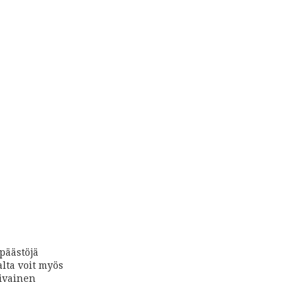
ipäästöjä
lta voit myös
iivainen