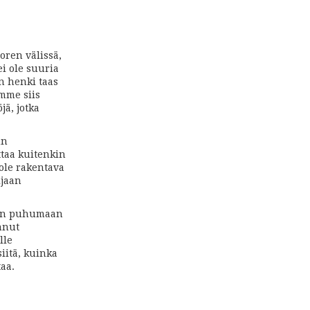
oren välissä,
i ole suuria
n henki taas
mme siis
ä, jotka
un
taa kuitenkin
ole rakentava
ijaan
kun puhumaan
nnut
lle
siitä, kuinka
aa.