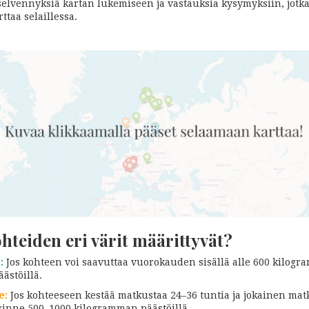
 selvennyksiä kartan lukemiseen ja vastauksia kysymyksiin, jotka
rttaa selaillessa.
hteiden eri värit määrittyvät?
:
Jos kohteen voi saavuttaa vuorokauden sisällä alle 600 kilog
äästöillä.
e:
Jos kohteeseen kestää matkustaa 24–36 tuntia ja jokainen ma
sinne 500–1000 kilogramman päästöillä.