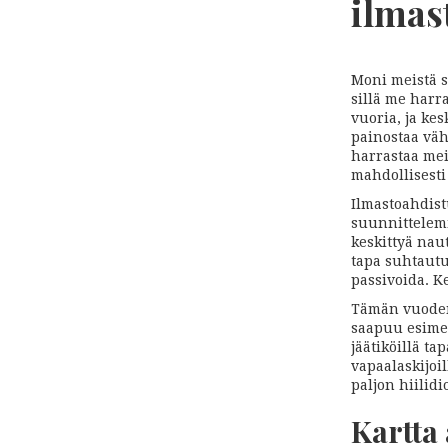
ilmas
Moni meistä s
sillä me harr
vuoria, ja ke
painostaa väh
harrastaa mei
mahdollisesti
Ilmastoahdistu
suunnittelemm
keskittyä nau
tapa suhtautu
passivoida. Ke
Tämän vuoden
saapuu esime
jäätiköillä t
vapaalaskijoil
paljon hiilid
Kartta