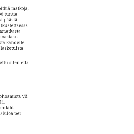
itkiä matkoja,
36 tuntia.
si päästä
atkustettaessa
vamatkasta
inoastaan
sta kahdelle
 lasketuista
ttu siten että
i
ohoamista yli
lä.
henkilöä
0 kiloa per