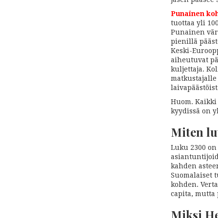
Punainen ko
tuottaa yli 10
Punainen väri 
pienillä pääs
Keski-Euroopp
aiheutuvat pä
kuljettaja. K
matkustajalle
laivapäästöis
Huom. Kaikki 
kyydissä on y
Miten lu
Luku 2300 on 
asiantuntijoi
kahden astee
Suomalaiset t
kohden. Verta
capita, mutta
Miksi He