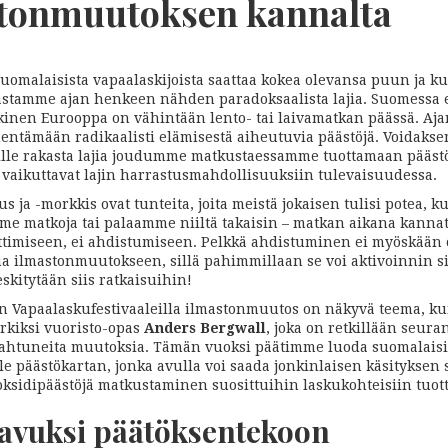
tonmuutoksen kannalta
uomalaisista vapaalaskijoista saattaa kokea olevansa puun ja ku
astamme ajan henkeen nähden paradoksaalista lajia. Suomessa e
skinen Eurooppa on vähintään lento- tai laivamatkan päässä. Aja
entämään radikaalisti elämisestä aiheutuvia päästöjä. Voidakse
lle rakasta lajia joudumme matkustaessamme tuottamaan päästöj
 vaikuttavat lajin harrastusmahdollisuuksiin tulevaisuudessa.
s ja -morkkis ovat tunteita, joita meistä jokaisen tulisi potea, k
e matkoja tai palaamme niiltä takaisin – matkan aikana kannat
ttimiseen, ei ahdistumiseen. Pelkkä ahdistuminen ei myöskään 
a ilmastonmuutokseen, sillä pahimmillaan se voi aktivoinnin s
skitytään siis ratkaisuihin!
 Vapaalaskufestivaaleilla ilmastonmuutos on näkyvä teema, 
rkiksi vuoristo-opas
Anders Bergwall
, joka on retkillään seura
apahtuneita muutoksia. Tämän vuoksi päätimme luoda suomalaisi
le päästökartan, jonka avulla voi saada jonkinlaisen käsityksen 
ioksidipäästöjä matkustaminen suosittuihin laskukohteisiin tuott
 avuksi päätöksentekoon