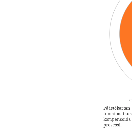
Ku
Päästökartan 
tuotat matkus
kompensoida t
prosessi.