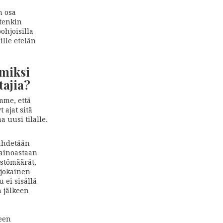
n osa
itenkin
ohjoisilla
ille etelän
 miksi
ajia?
mme, että
 ajat sitä
 uusi tilalle.
ähdetään
 ainoastaan
ästömäärät,
 jokainen
 ei sisällä
n jälkeen
seen