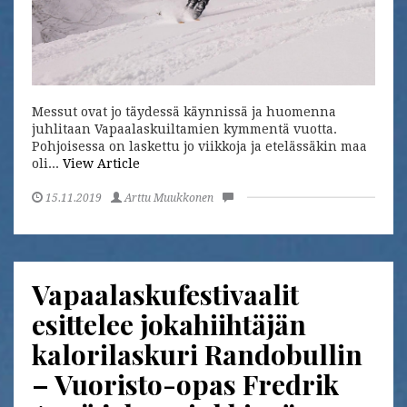
Messut ovat jo täydessä käynnissä ja huomenna
juhlitaan Vapaalaskuiltamien kymmentä vuotta.
Pohjoisessa on laskettu jo viikkoja ja etelässäkin maa
oli...
View Article
15.11.2019
Arttu Muukkonen
Vapaalaskufestivaalit
esittelee jokahiihtäjän
kalorilaskuri Randobullin
– Vuoristo-opas Fredrik