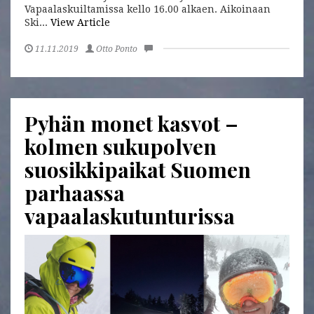
Vapaalaskuiltamissa kello 16.00 alkaen. Aikoinaan
Ski...
View Article
11.11.2019
Otto Ponto
Pyhän monet kasvot –
kolmen sukupolven
suosikkipaikat Suomen
parhaassa
vapaalaskutunturissa