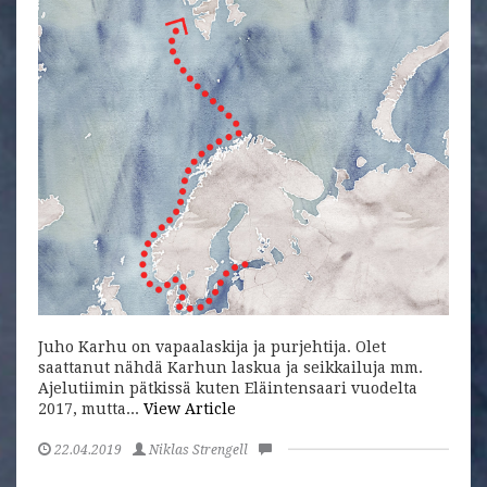
Juho Karhu on vapaalaskija ja purjehtija. Olet
saattanut nähdä Karhun laskua ja seikkailuja mm.
Ajelutiimin pätkissä kuten Eläintensaari vuodelta
2017, mutta...
View Article
22.04.2019
Niklas Strengell