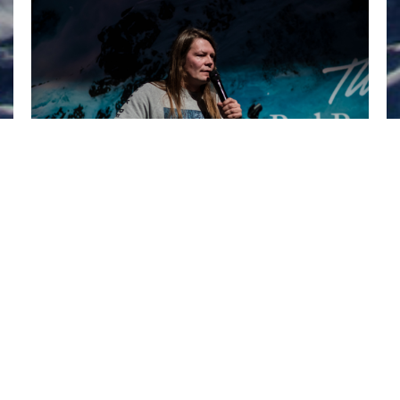
Vapaalaskuiltamissa tiedonjanoiselle riittää kosolti
opittavaa erilaisilla luennoilla. Tässä kertaus
iltamien asiallisimmista ohjelmanumeroista. Kello
11.00 Säämiehen kelinspeksausvinkit Vuoristomies ja
meteorologi...
View Article
30.10.2018
Otto Ponto