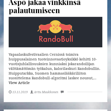
Aspö jakaa vinkkinsä
palautumiseen
Vapaalaskufestivaalien Cernissä toimiva
huippusalainen tuoteinnovaatioyksikkö kehitti 10-
vuotisjuhlallisuuksien kunniaksi jokarandoilijan
välttämättömän työkalun, kalorilaskuri Randobullin.
Huipputarkka, Suomen hammaslääkäriliiton
suosittelema Randobull-algoritmi laskee nousut,...
View Article
13.11.2019
Arttu Muukkonen