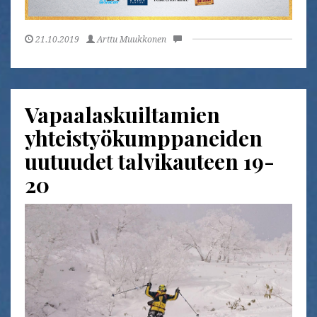
21.10.2019
Arttu Muukkonen
Vapaalaskuiltamien
yhteistyökumppaneiden
uutuudet talvikauteen 19-
20