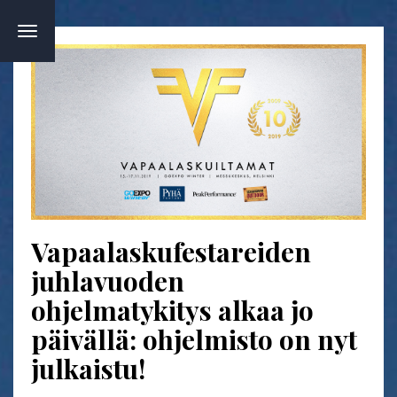
TOGGLE
NAVIGATION
Vapaalaskufestareiden
juhlavuoden
ohjelmatykitys alkaa jo
päivällä: ohjelmisto on nyt
julkaistu!