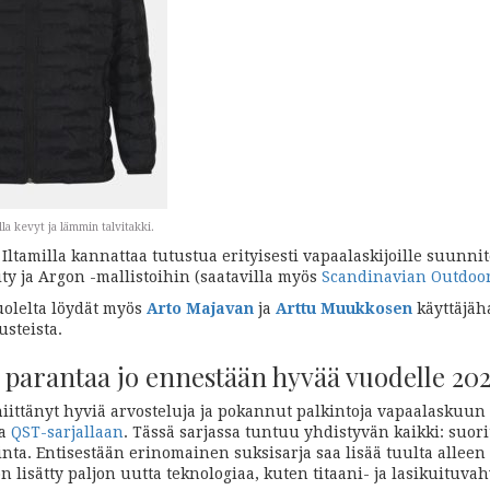
a kevyt ja lämmin talvitakki.
Iltamilla kannattaa tutustua erityisesti vapaalaskijoille suunni
ity ja Argon -mallistoihin (saatavilla myös
Scandinavian Outdoor
olelta löydät myös
Arto Majavan
ja
Arttu Muukkosen
käyttäjäh
usteista.
parantaa jo ennestään hyvää vuodelle 20
iittänyt hyviä arvosteluja ja pokannut palkintoja vapaalaskuun
la
QST-sarjallaan
. Tässä sarjassa tuntuu yhdistyvän kaikki: suor
inta. Entisestään erinomainen suksisarja saa lisää tuulta alleen
on lisätty paljon uutta teknologiaa, kuten titaani- ja lasikuituvah