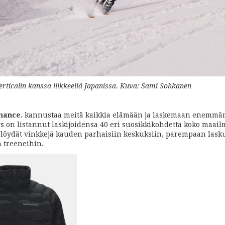
rticalin kanssa liikkeellä Japanissa. Kuva: Sami Sohkanen
mance
.
kannustaa meitä kaikkia elämään ja laskemaan enemmän
ys on listannut laskijoidensa 40 eri suosikkikohdetta koko maail
löydät vinkkejä kauden parhaisiin keskuksiin, parempaan lask
 treeneihin.