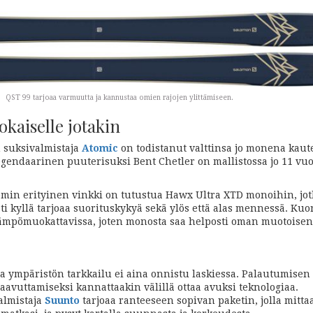
QST 99 tarjoaa varmuutta ja kannustaa omien rajojen ylittämiseen.
okaiselle jotakin
n suksivalmistaja
Atomic
on todistanut valttinsa jo monena kaut
egendaarinen puuterisuksi Bent Chetler on mallistossa jo 11 vuo
min erityinen vinkki on tutustua Hawx Ultra XTD monoihin, jot
 kyllä tarjoaa suorituskykyä sekä ylös että alas mennessä. Kuo
ämpömuokattavissa, joten monosta saa helposti oman muotoisen
 ympäristön tarkkailu ei aina onnistu laskiessa. Palautumisen 
avuttamiseksi kannattaakin välillä ottaa avuksi teknologiaa.
almistaja
Suunto
tarjoaa ranteeseen sopivan paketin, jolla mitta