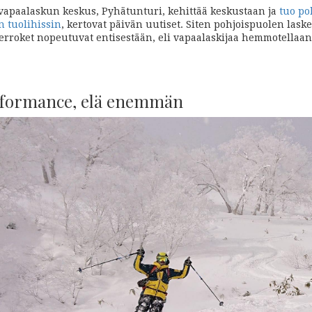
apaalaskun keskus, Pyhätunturi, kehittää keskustaan ja
tuo po
 tuolihissin
, kertovat päivän uutiset. Siten pohjoispuolen lask
erroket nopeutuvat entisestään, eli vapaalaskijaa hemmotellaa
rformance, elä enemmän