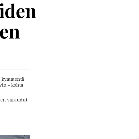
iden
een
en kymmentä
ovin – kohta
ten varaudut