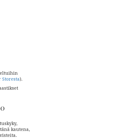
teltuihin
 Storesta
).
aastikset
20
ituskyky,
 tänä kautena,
visteita.