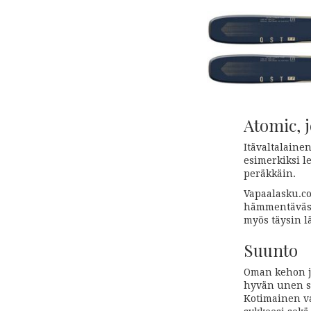
Atomic, j
Itävaltalaine
esimerkiksi l
peräkkäin.
Vapaalasku.co
hämmentävästi
myös täysin l
Suunto
Oman kehon ja
hyvän unen sa
Kotimainen v