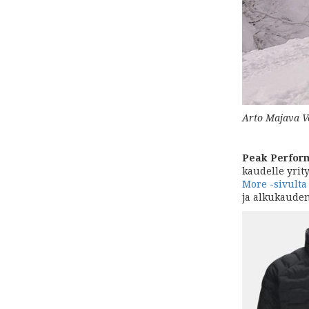
Arto Majava Ve
Peak Perfor
kaudelle yrit
More -sivulta
ja alkukauden