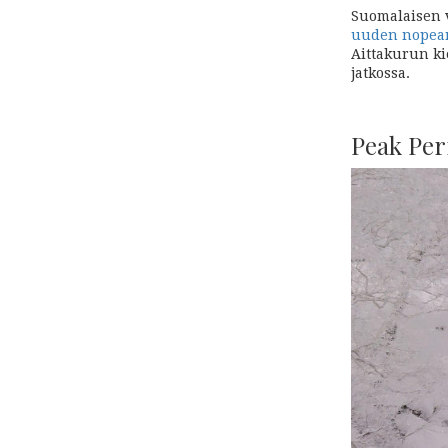
Suomalaisen v
uuden nopean
Aittakurun ki
jatkossa.
Peak Pe