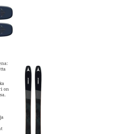
ena:
tta
ka
ri on
sa.
ja
at