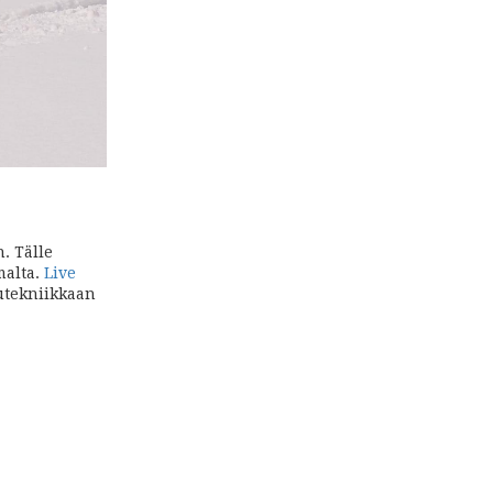
. Tälle
malta.
Live
utekniikkaan