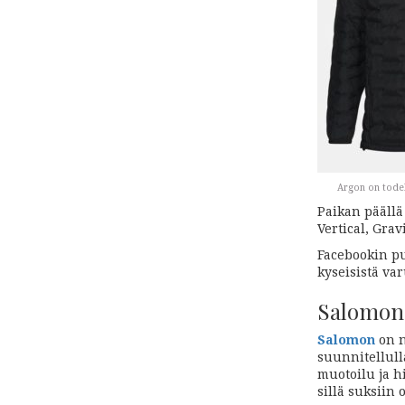
Argon on todell
Paikan päällä 
Vertical, Grav
Facebookin pu
kyseisistä var
Salomon 
Salomon
on n
suunnitellul
muotoilu ja h
sillä suksiin 