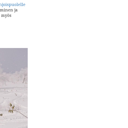
hjoispuolelle
eminen ja
n myös