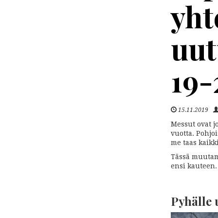
yht
uut
19-
15.11.2019
Messut ovat 
vuotta. Pohjoi
me taas kaikk
Tässä muutam
ensi kauteen.
Pyhälle u