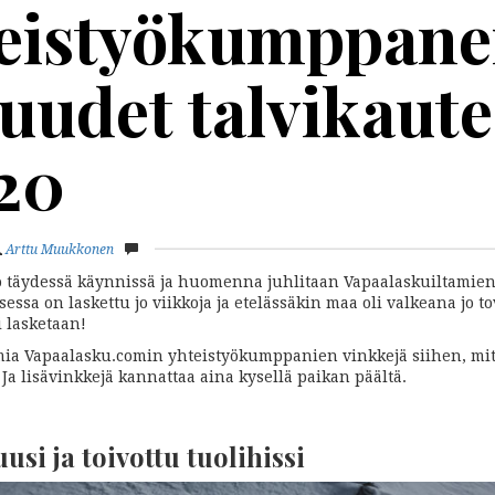
eistyökumppane
uudet talvikaut
20
Arttu Muukkonen
jo täydessä käynnissä ja huomenna juhlitaan Vapaalaskuiltami
sessa on laskettu jo viikkoja ja etelässäkin maa oli valkeana jo t
i lasketaan!
ia Vapaalasku.comin yhteistyökumppanien vinkkejä siihen, mi
 Ja lisävinkkejä kannattaa aina kysellä paikan päältä.
usi ja toivottu tuolihissi