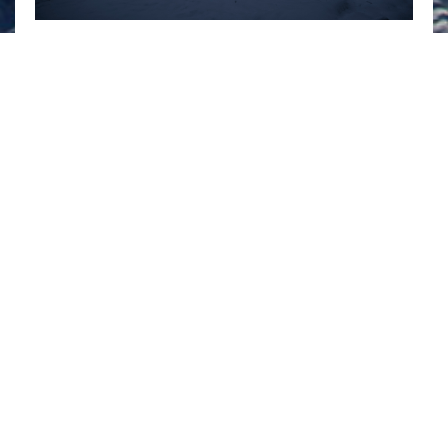
Torstaina 2.11. järjestettävien Vapaalaskuetkojen
tämän vuoden elokuvateemana ovat lyhyemmät
laskemiseen liittyvät filmit. Vapaalasku.com esittelee
filmit ja kertoo niiden taustat.
26.10.2017
Otto Ponto
Hymyilevä karvapallo
viihtyy vuorilla Sanna
Kaivantolan repussa