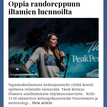
Oppia randoreppuun
iltamien luennoilta
Vapaalaskuiltamissa tiedonjanoiselle riittää kosolti
opittavaa erilaisilla luennoilla. Tässä kertaus
iltamien asiallisimmista ohjelmanumeroista. Kello
11.00 Säämiehen kelinspeksausvinkit Vuoristomies ja
meteorologi...
View Article