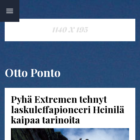
TOGGLE
NAVIGATION
Otto Ponto
Pyhä Extremen tehnyt
laskuleffapioneeri Heinilä
kaipaa tarinoita