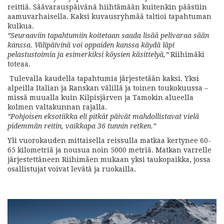
reittiä. Säävarauspäivänä hiihtämään kuitenkin päästiin
aamuvarhaisella. Kaksi kuvausryhmää taltioi tapahtuman
kulkua.
”Seuraaviin tapahtumiin koitetaan saada lisää pelivaraa sään
kanssa. Välipäivinä voi oppaiden kanssa käydä läpi
pelastustoimia ja esimerkiksi köysien käsittelyä,”
Riihimäki
toteaa.
Tulevalla kaudella tapahtumia järjestetään kaksi. Yksi
alpeilla Italian ja Ranskan välillä ja toinen toukokuussa –
missä muualla kuin Kilpisjärven ja Tamokin alueella
kolmen valtakunnan rajalla.
”Pohjoisen eksotiikka eli pitkät päivät mahdollistavat vielä
pidemmän reitin, vaikkapa 36 tunnin retken.”
Yli vuorokauden mittaisella reissulla matkaa kertynee 60-
65 kilometriä ja nousua noin 5000 metriä. Matkan varrelle
järjestettäneen Riihimäen mukaan yksi taukopaikka, jossa
osallistujat voivat levätä ja ruokailla.