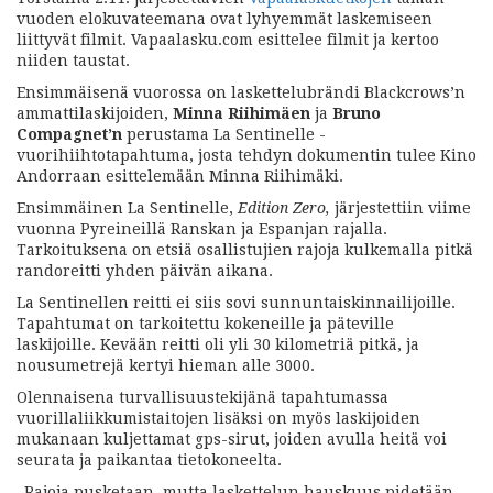
vuoden elokuvateemana ovat lyhyemmät laskemiseen
liittyvät filmit. Vapaalasku.com esittelee filmit ja kertoo
niiden taustat.
Ensimmäisenä vuorossa on laskettelubrändi Blackcrows’n
ammattilaskijoiden,
Minna Riihimäen
ja
Bruno
Compagnet’n
perustama La Sentinelle -
vuorihiihtotapahtuma, josta tehdyn dokumentin tulee Kino
Andorraan esittelemään Minna Riihimäki.
Ensimmäinen La Sentinelle,
Edition Zero,
järjestettiin viime
vuonna Pyreineillä Ranskan ja Espanjan rajalla.
Tarkoituksena on etsiä osallistujien rajoja kulkemalla pitkä
randoreitti yhden päivän aikana.
La Sentinellen reitti ei siis sovi sunnuntaiskinnailijoille.
Tapahtumat on tarkoitettu kokeneille ja päteville
laskijoille. Kevään reitti oli yli 30 kilometriä pitkä, ja
nousumetrejä kertyi hieman alle 3000.
Olennaisena turvallisuustekijänä tapahtumassa
vuorillaliikkumistaitojen lisäksi on myös laskijoiden
mukanaan kuljettamat gps-sirut, joiden avulla heitä voi
seurata ja paikantaa tietokoneelta.
–Rajoja pusketaan, mutta laskettelun hauskuus pidetään