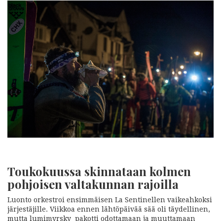
Toukokuussa skinnataan kolmen
pohjoisen valtakunnan rajoilla
Luonto orkestroi ensimmäisen La Sentinellen vaikeahkoksi
järjestäjille. Viikkoa ennen lähtöpäivää sää oli täydellinen,
mutta lumimyrsky pakotti odottamaan ja muuttamaan