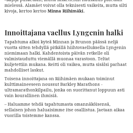
mielessä. Alamäet voivat olla teknisesti vaikeita, mutta silti
kivoja, kertoo kertoo
Minna Riihimäki.
Innoittajana vaellus Lyngenin halki
Tapahtuma alkoi kyteä Minnan ja Brunon päässä neljä
vuotta sitten tehdyllä pitkällä hiihtovaelluksella Lyngenin
niemimaan halki. Kahdentoista päivän retkelle oli
valmistauduttu viemällä muonaa varastoon. Teltat
kuljetettiin mukana. Reitti oli vaikea, mutta sisälsi parhaat
mahdolliset laskut.
Toisena innoittajana on Riihimäen mukaan toiminut
kulttimaineeseen noussut Barkley Marathons -
ultramarathonkilpailu, jonka on suorittanut loppuun asti
vain kourallinen ihmisiä.
– Haluamme tehdä tapahtumasta omannäköisensä,
sellaisen johon haluaisimme itse osallistua. Jaetaan aikaa
vuorilla toistemme kanssa.