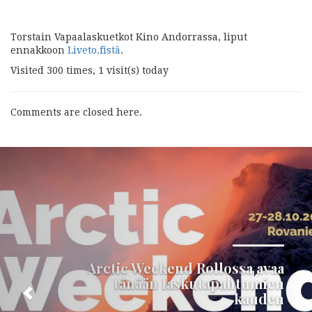
Torstain Vapaalaskuetkot Kino Andorrassa, liput
ennakkoon
Liveto.fistä
.
Visited 300 times, 1 visit(s) today
Comments are closed here.
Seuraava
Arctic Weekend Rollossa avaa
tänään laskutapahtumien
kauden