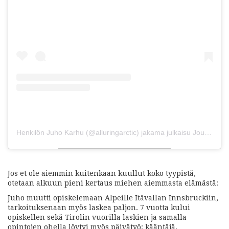
Henkilön Juho Karhu (@alluringarctic) jakama julkaisu
Joulu 12, 2018 kello 12.48 PST
Jos et ole aiemmin kuitenkaan kuullut koko tyypistä,
otetaan alkuun pieni kertaus miehen aiemmasta elämästä:
Juho muutti opiskelemaan Alpeille Itävallan Innsbruckiin,
tarkoituksenaan myös laskea paljon. 7 vuotta kului
opiskellen sekä Tirolin vuorilla laskien ja samalla
opintojen ohella löytyi myös päivätyö: kääntäjä.