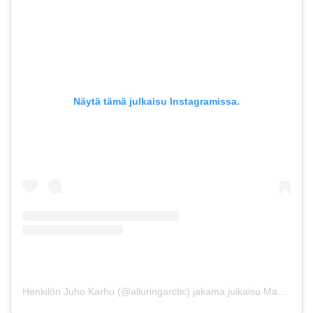
Näytä tämä julkaisu Instagramissa.
Henkilön Juho Karhu (@alluringarctic) jakama julkaisu
Maalis 10, 2019 kello 1.10 PST