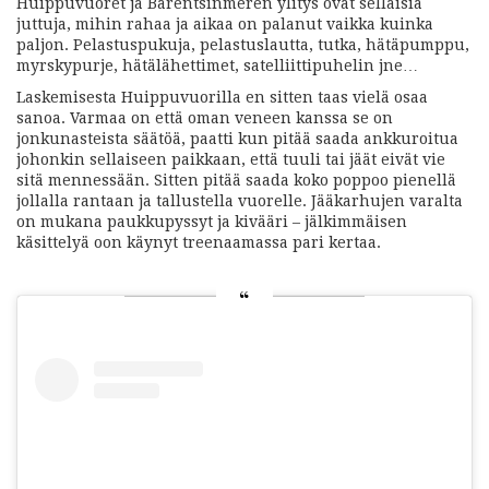
Huippuvuoret ja Barentsinmeren ylitys ovat sellaisia
juttuja, mihin rahaa ja aikaa on palanut vaikka kuinka
paljon. Pelastuspukuja, pelastuslautta, tutka, hätäpumppu,
myrskypurje, hätälähettimet, satelliittipuhelin jne…
Laskemisesta Huippuvuorilla en sitten taas vielä osaa
sanoa. Varmaa on että oman veneen kanssa se on
jonkunasteista säätöä, paatti kun pitää saada ankkuroitua
johonkin sellaiseen paikkaan, että tuuli tai jäät eivät vie
sitä mennessään. Sitten pitää saada koko poppoo pienellä
jollalla rantaan ja tallustella vuorelle. Jääkarhujen varalta
on mukana paukkupyssyt ja kivääri – jälkimmäisen
käsittelyä oon käynyt treenaamassa pari kertaa.