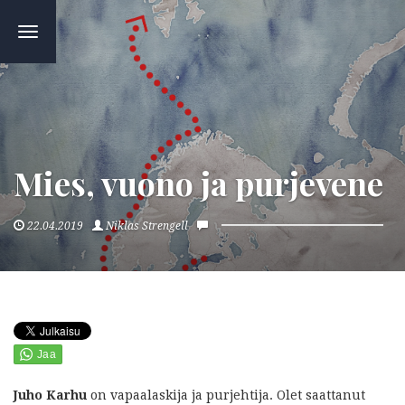
TOGGLE
NAVIGATION
Mies, vuono ja purjevene
22.04.2019
Niklas Strengell
Juho Karhu
on vapaalaskija ja purjehtija.
Olet saattanut