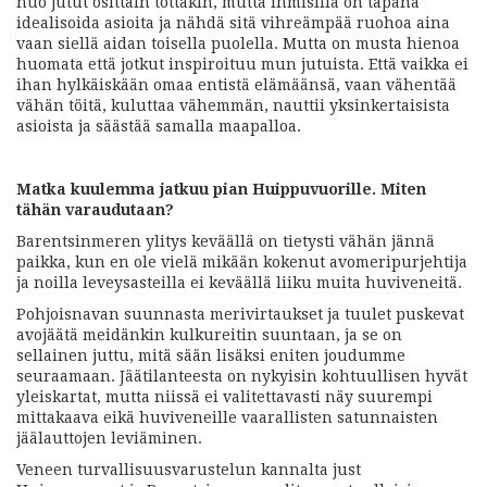
nuo jutut osittain tottakin, mutta ihmisillä on tapana
idealisoida asioita ja nähdä sitä vihreämpää ruohoa aina
vaan siellä aidan toisella puolella. Mutta on musta hienoa
huomata että jotkut inspiroituu mun jutuista. Että vaikka ei
ihan hylkäiskään omaa entistä elämäänsä, vaan vähentää
vähän töitä, kuluttaa vähemmän, nauttii yksinkertaisista
asioista ja säästää samalla maapalloa.
Matka kuulemma jatkuu pian Huippuvuorille. Miten
tähän varaudutaan?
Barentsinmeren ylitys keväällä on tietysti vähän jännä
paikka, kun en ole vielä mikään kokenut avomeripurjehtija
ja noilla leveysasteilla ei keväällä liiku muita huviveneitä.
Pohjoisnavan suunnasta merivirtaukset ja tuulet puskevat
avojäätä meidänkin kulkureitin suuntaan, ja se on
sellainen juttu, mitä sään lisäksi eniten joudumme
seuraamaan. Jäätilanteesta on nykyisin kohtuullisen hyvät
yleiskartat, mutta niissä ei valitettavasti näy suurempi
mittakaava eikä huviveneille vaarallisten satunnaisten
jäälauttojen leviäminen.
Veneen turvallisuusvarustelun kannalta just