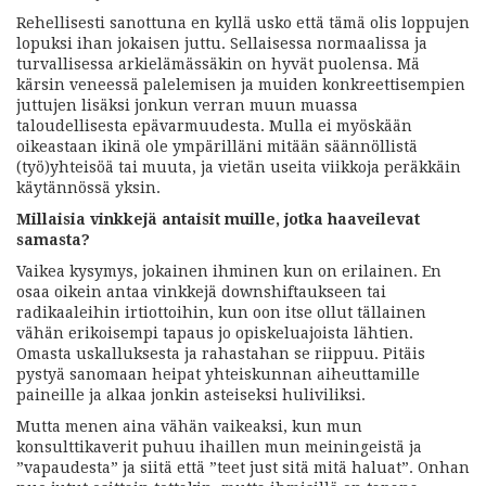
Rehellisesti sanottuna en kyllä usko että tämä olis loppujen
lopuksi ihan jokaisen juttu. Sellaisessa normaalissa ja
turvallisessa arkielämässäkin on hyvät puolensa. Mä
kärsin veneessä palelemisen ja muiden konkreettisempien
juttujen lisäksi jonkun verran muun muassa
taloudellisesta epävarmuudesta. Mulla ei myöskään
oikeastaan ikinä ole ympärilläni mitään säännöllistä
(työ)yhteisöä tai muuta, ja vietän useita viikkoja peräkkäin
käytännössä yksin.
Millaisia vinkkejä antaisit muille, jotka haaveilevat
samasta?
Vaikea kysymys, jokainen ihminen kun on erilainen. En
osaa oikein antaa vinkkejä downshiftaukseen tai
radikaaleihin irtiottoihin, kun oon itse ollut tällainen
vähän erikoisempi tapaus jo opiskeluajoista lähtien.
Omasta uskalluksesta ja rahastahan se riippuu. Pitäis
pystyä sanomaan heipat yhteiskunnan aiheuttamille
paineille ja alkaa jonkin asteiseksi huliviliksi.
Mutta menen aina vähän vaikeaksi, kun mun
konsulttikaverit puhuu ihaillen mun meiningeistä ja
”vapaudesta” ja siitä että ”teet just sitä mitä haluat”. Onhan