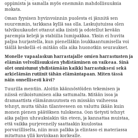
oppimista ja samalla myös enemmän mahdollisuuksia
mokata.
Oman fyysisen hyvinvoinnin puolesta ei jännitä sen
suuremmin, tarkkana kyllä saa olla. Laskujutuissa olen
talvikuukaudet ottanut aika iisisti ja odotellut kevään
parempia kelejä ja stabiilia lumipakkaa. Yksin ei huvita
paljoa hurjastella, kun pienelläkin loukkaantumisella voi
täällä keskellä-ei-mitään olla aika huonotkin seuraukset.
Monelle vapaalaskun harrastajalle omien harrastusten ja
elämän velvollisuuksien yhdistäminen on vaikeaa. Sinä
olet onnistunut yhdistämään kaikki harrastuksesi sekä
arkielämän rutiinit tähän elämäntapaan. Miten tässä
näin onnellisesti kävi?
Tuurilla mentiin. Aloitin käännöstöiden tekemisen ja
niissä erikoistumisen aika sattumalta. Mitään isoa ja
dramaattista elämänmuutosta en missään vaiheessa
tehnyt, mutta tähän tilanteeseen on valuttu ikään kuin
monen pienen päätöksen tuloksena. Oon tietysti tehnyt
aika paljon uhrauksiakin tän eteen, ja kannattaa muistaa,
että vaikka purjeveneily saattaakin kuulostaa
porvarilliselta, niin mun palkka ja elintaso ei materiassa
mitattuna yllä kovinkaan korkealle.