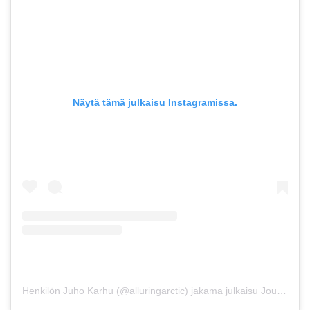
Näytä tämä julkaisu Instagramissa.
Henkilön Juho Karhu (@alluringarctic) jakama julkaisu
Joulu 21, 2018 kello 8.30 PST