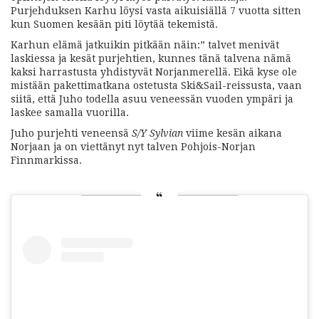
Purjehduksen Karhu löysi vasta aikuisiällä 7 vuotta sitten
kun Suomen kesään piti löytää tekemistä.
Karhun elämä jatkuikin pitkään näin:” talvet menivät
laskiessa ja kesät purjehtien, kunnes tänä talvena nämä
kaksi harrastusta yhdistyvät Norjanmerellä. Eikä kyse ole
mistään pakettimatkana ostetusta Ski&Sail-reissusta, vaan
siitä, että Juho todella asuu veneessän vuoden ympäri ja
laskee samalla vuorilla.
Juho purjehti veneensä
S/Y Sylvian
viime kesän aikana
Norjaan ja on viettänyt nyt talven Pohjois-Norjan
Finnmarkissa.