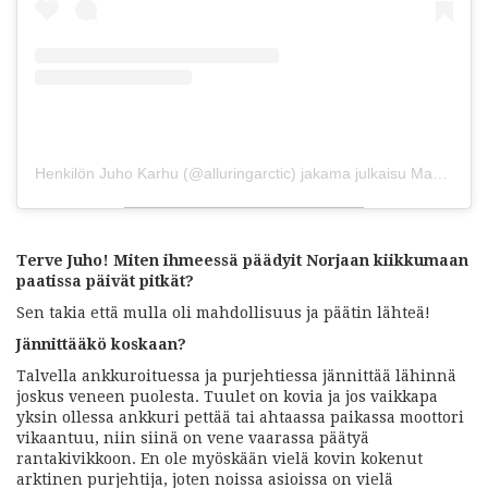
Henkilön Juho Karhu (@alluringarctic) jakama julkaisu
Maalis 3, 2019 kello 1.49 PST
Terve Juho! Miten ihmeessä päädyit Norjaan kiikkumaan
paatissa päivät pitkät?
Sen takia että mulla oli mahdollisuus ja päätin lähteä!
Jännittääkö koskaan?
Talvella ankkuroituessa ja purjehtiessa jännittää lähinnä
joskus veneen puolesta. Tuulet on kovia ja jos vaikkapa
yksin ollessa ankkuri pettää tai ahtaassa paikassa moottori
vikaantuu, niin siinä on vene vaarassa päätyä
rantakivikkoon. En ole myöskään vielä kovin kokenut
arktinen purjehtija, joten noissa asioissa on vielä