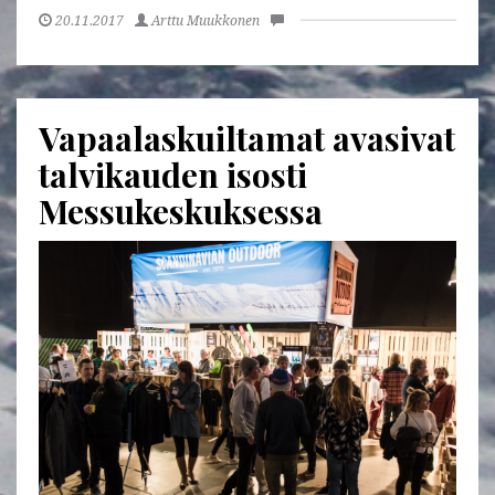
20.11.2017
Arttu Muukkonen
Vapaalaskuiltamat avasivat
talvikauden isosti
Messukeskuksessa