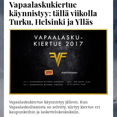
Vapaalaskukiertue
käynnistyy: tällä viikolla
Turku, Helsinki ja Ylläs
Vapaalaskukiertue käynnistyy jälleen. Kun
Vapaalaskuiltamista on selvitty, siirtyy kiertue eri
kaupunkeihin ja laskettelukeskuksiin.