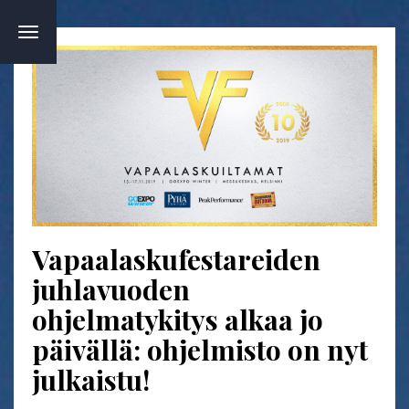
TOGGLE
NAVIGATION
Vapaalaskufestareiden
juhlavuoden
ohjelmatykitys alkaa jo
päivällä: ohjelmisto on nyt
julkaistu!