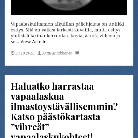
Vapaalaskuiltamien alkuillan pääohjelma on uniikki
esitys. Sitä on vaikea tarkasti kuvailla, mutta esitys
yhdistää tarinankerrontaa, kuvia, ääntä, videota ja
se...
View Article
30.10.2018
Arttu Muukkonen
Haluatko harrastaa
vapaalaskua
ilmastoystävällisemmin?
Katso päästökartasta
”vihreät”
vapaalaskukohteet!