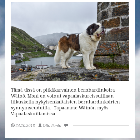
Tämä tässä on pitkäkarvainen bernhardinkoira
Wäinö. Moni on voinut vapaalaskureissuillaan
liikuskella nykyisenkaltaisten bernhardinkoirien
synnyinseuduilla. Tapaamme Wäinön myös
Vapaalaskuiltamissa.
24.10.2018
Otto Ponto