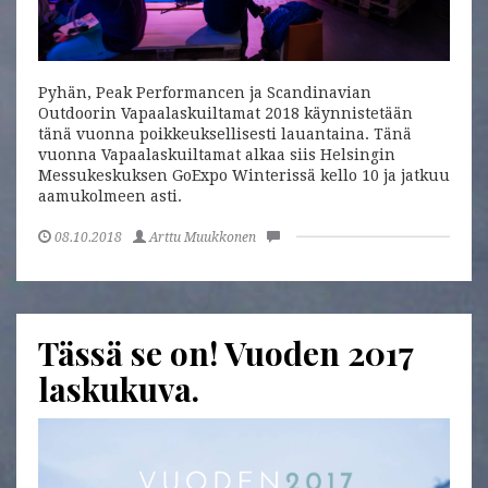
Pyhän, Peak Performancen ja Scandinavian
Outdoorin Vapaalaskuiltamat 2018 käynnistetään
tänä vuonna poikkeuksellisesti lauantaina. Tänä
vuonna Vapaalaskuiltamat alkaa siis Helsingin
Messukeskuksen GoExpo Winterissä kello 10 ja jatkuu
aamukolmeen asti.
08.10.2018
Arttu Muukkonen
Tässä se on! Vuoden 2017
laskukuva.