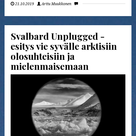
21.10.2019
Arttu Muukkonen
Svalbard Unplugged -
esitys vie syvälle arktisiin
olosuhteisiin ja
mielenmaisemaan