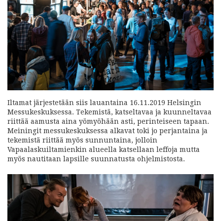
Iltamat järjestetään siis lauantaina 16.11.2019 Helsingin
Messukeskuksessa. Tekemistä, katseltavaa ja kuunneltavaa
riittää aamusta aina yömyöhään asti, perinteiseen tapaan.
Meiningit messukeskuksessa alkavat toki jo perjantaina ja
tekemistä riittää myös sunnuntaina, jolloin
Vapaalaskuiltamienkin alueella katsellaan leffoja mutta
myös nautitaan lapsille suunnatusta ohjelmistosta.