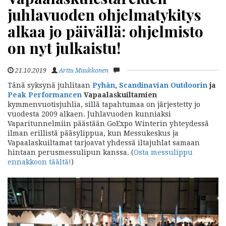
juhlavuoden ohjelmatykitys
alkaa jo päivällä: ohjelmisto
on nyt julkaistu!
21.10.2019
Arttu Muukkonen
Tänä syksynä juhlitaan
Pyhän
,
Scandinavian Outdoorin
ja
Peak Performancen
Vapaalaskuiltamien
kymmenvuotisjuhlia, sillä tapahtumaa on järjestetty jo
vuodesta 2009 alkaen. Juhlavuoden kunniaksi
Vaparitunnelmiin päästään GoExpo Winterin yhteydessä
ilman erillistä pääsylippua, kun Messukeskus ja
Vapaalaskuiltamat tarjoavat yhdessä iltajuhlat samaan
hintaan perusmessulipun kanssa. (
Osta messulippu
ennakkoon täältä!
)