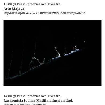
13.00 @ Peak Performance Theatre
Arto Majava:
Vapaalaskijan ABC – ensikurvit rinteiden ulkopuolella
14.00 @ Peak Performance Theatre
Laskemista Joonas Mattilan linssien läpi:
Vision & Through Darkness