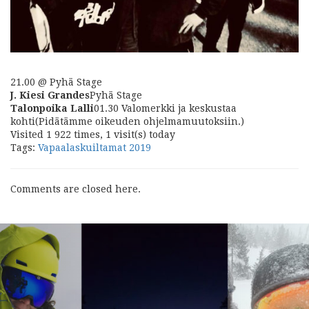
21.00 @ Pyhä Stage
J. Kiesi Grandes
Pyhä Stage
Talonpoika Lalli
01.30 Valomerkki ja keskustaa
kohti(Pidätämme oikeuden ohjelmamuutoksiin.)
Visited 1 922 times, 1 visit(s) today
Tags:
Vapaalaskuiltamat 2019
Comments are closed here.
Seuraava