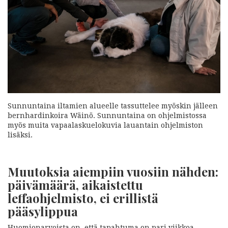
Sunnuntaina iltamien alueelle tassuttelee myöskin jälleen
bernhardinkoira Wäinö. Sunnuntaina on ohjelmistossa
myös muita vapaalaskuelokuvia lauantain ohjelmiston
lisäksi.
Muutoksia aiempiin vuosiin nähden:
päivämäärä, aikaistettu
leffaohjelmisto, ei erillistä
pääsylippua
Huomionarvoista on, että tapahtuma on pari viikkoa