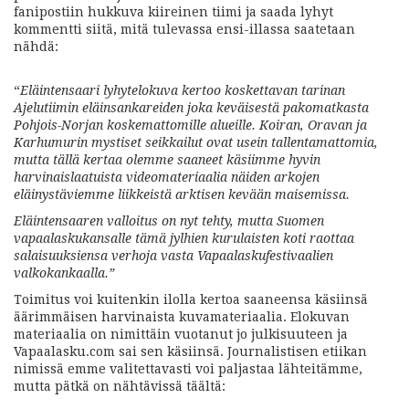
fanipostiin hukkuva kiireinen tiimi ja saada lyhyt
kommentti siitä, mitä tulevassa ensi-illassa saatetaan
nähdä:
“
Eläintensaari lyhytelokuva kertoo koskettavan tarinan
Ajelutiimin eläinsankareiden joka keväisestä pakomatkasta
Pohjois-Norjan koskemattomille alueille.
Koiran, Oravan ja
Karhumurin mystiset seikkailut ovat usein tallentamattomia,
mutta tällä kertaa olemme saaneet käsiimme hyvin
harvinaislaatuista videomateriaalia näiden arkojen
eläinystäviemme liikkeistä arktisen kevään maisemissa.
Eläintensaaren valloitus on nyt tehty, mutta Suomen
vapaalaskukansalle tämä jylhien kurulaisten koti raottaa
salaisuuksiensa verhoja vasta Vapaalaskufestivaalien
valkokankaalla.”
Toimitus voi kuitenkin ilolla kertoa saaneensa käsiinsä
äärimmäisen harvinaista kuvamateriaalia. Elokuvan
materiaalia on nimittäin vuotanut jo julkisuuteen ja
Vapaalasku.com sai sen käsiinsä. Journalistisen etiikan
nimissä emme valitettavasti voi paljastaa lähteitämme,
mutta pätkä on nähtävissä täältä: