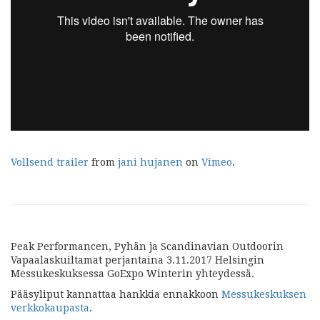
Vollsend trailer
from
jani hujanen
on
Vimeo
.
Peak Performancen, Pyhän ja Scandinavian Outdoorin
Vapaalaskuiltamat perjantaina 3.11.2017 Helsingin
Messukeskuksessa GoExpo Winterin yhteydessä.
Pääsyliput kannattaa hankkia ennakkoon
Messukeskuksen
verkkokaupasta
.