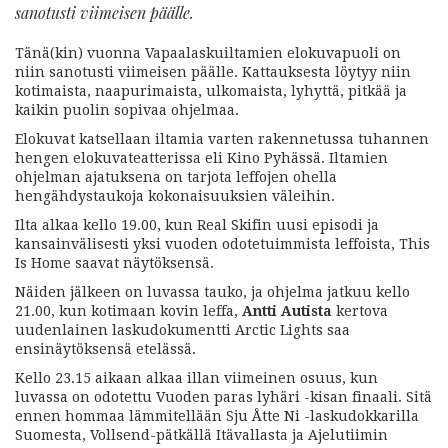
sanotusti viimeisen päälle.
Tänä(kin) vuonna Vapaalaskuiltamien elokuvapuoli on
niin sanotusti viimeisen päälle. Kattauksesta löytyy niin
kotimaista, naapurimaista, ulkomaista, lyhyttä, pitkää ja
kaikin puolin sopivaa ohjelmaa.
Elokuvat katsellaan iltamia varten rakennetussa tuhannen
hengen elokuvateatterissa eli Kino Pyhässä. Iltamien
ohjelman ajatuksena on tarjota leffojen ohella
hengähdystaukoja kokonaisuuksien väleihin.
Ilta alkaa kello 19.00, kun Real Skifin uusi episodi ja
kansainvälisesti yksi vuoden odotetuimmista leffoista, This
Is Home saavat näytöksensä.
Näiden jälkeen on luvassa tauko, ja ohjelma jatkuu kello
21.00, kun kotimaan kovin leffa,
Antti Autista
kertova
uudenlainen laskudokumentti Arctic Lights saa
ensinäytöksensä etelässä.
Kello 23.15 aikaan alkaa illan viimeinen osuus, kun
luvassa on odotettu Vuoden paras lyhäri -kisan finaali. Sitä
ennen hommaa lämmitellään Sju Åtte Ni -laskudokkarilla
Suomesta, Vollsend-pätkällä Itävallasta ja Ajelutiimin