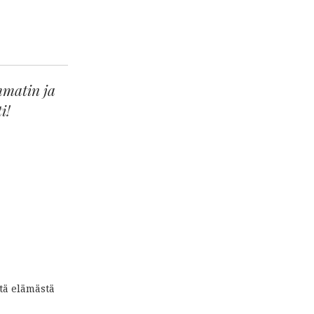
mmatin ja
i!
tä elämästä