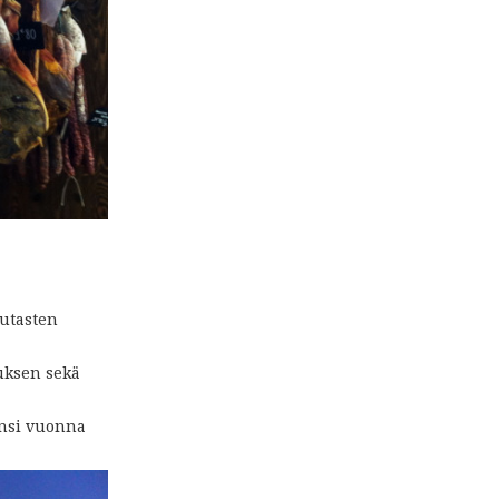
autasten
tuksen sekä
Ensi vuonna