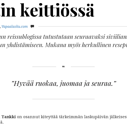
in keittiössä
Vapaalasku.com
un reissublogissa tutustutaan seuraavaksi siviilia
n yhdistämiseen. Mukana myös herkullinen resept
”Hyvää ruokaa, juomaa ja seuraa.”
i
Tankki
on osannut kiteyttää tärkeimmän laskupäivän jälkeises
ä.