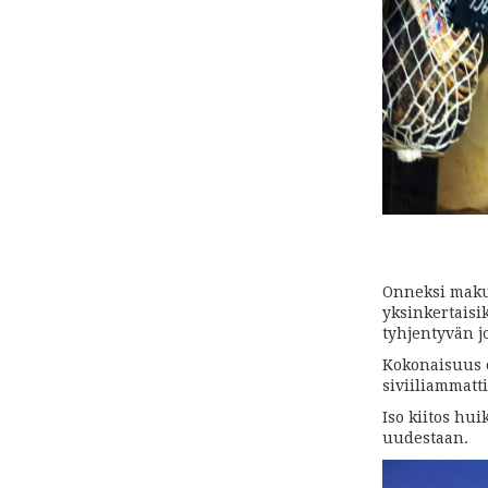
Onneksi maku 
yksinkertaisi
tyhjentyvän jo
Kokonaisuus o
siviiliammatt
Iso kiitos huik
uudestaan.