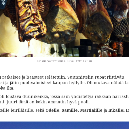
Kinkunhakureissulla. Kuva: Antti Leuku
ratkaisee ja haasteet selätettiin. Suunnittelin ruoat riittävän
ksi ja jätin puolivalmisteet kaupan hyllylle. Oli mukava nähdä l
ka ilta.
li loistava duunikeikka, jossa sain yhdistettyä rakkaan harras
ini. Juuri tämä on kokin ammatin hyvä puoli.
eille leiriläisille, sekä
Odelle
,
Samille
,
Martialille
ja
Inkalle
I 