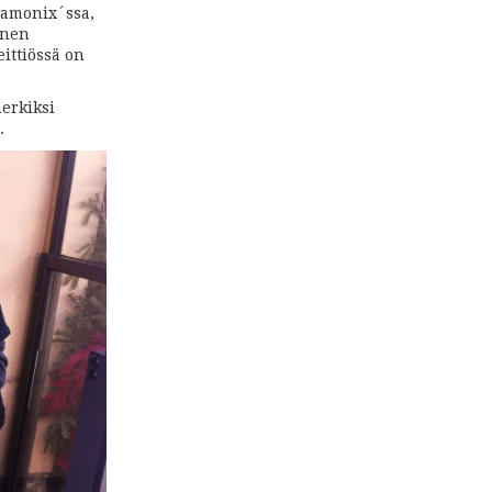
hamonix´ssa,
enen
ittiössä on
merkiksi
.