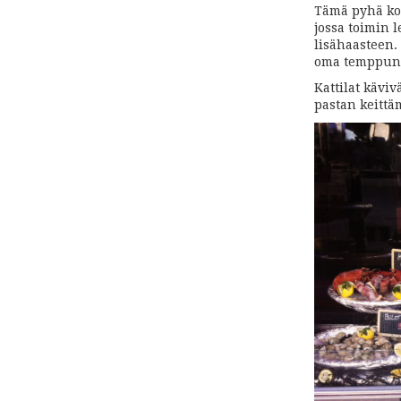
Tämä pyhä ko
jossa toimin l
lisähaasteen.
oma temppun
Kattilat käviv
pastan keittä