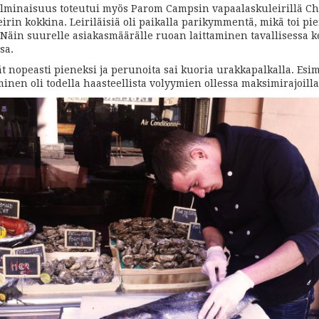
lminaisuus toteutui myös Parom Campsin vapaalaskuleirillä C
eirin kokkina. Leiriläisiä oli paikalla parikymmentä, mikä toi pi
 Näin suurelle asiakasmäärälle ruoan laittaminen tavallisessa ke
sa.
ät nopeasti pieneksi ja perunoita sai kuoria urakkapalkalla. Esi
minen oli todella haasteellista volyymien ollessa maksimirajoilla