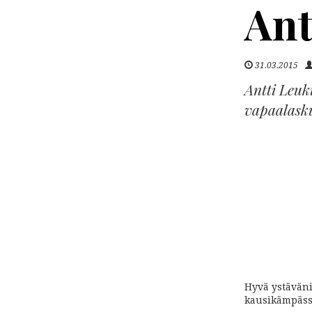
Ant
31.03.2015
Antti Leuk
vapaalasku
Hyvä ystävän
kausikämpäss