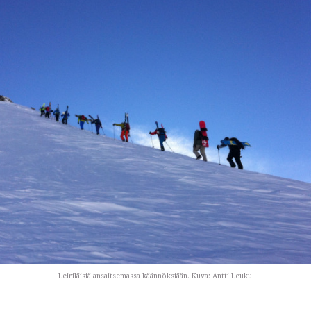
Leiriläisiä ansaitsemassa käännöksiään. Kuva: Antti Leuku