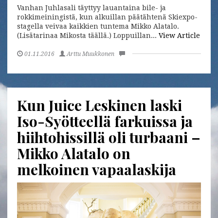
Vanhan Juhlasali täyttyy lauantaina bile- ja
rokkimeiningistä, kun alkuillan päätähtenä Skiexpo-
stagella veivaa kaikkien tuntema Mikko Alatalo.
(Lisätarinaa Mikosta täällä.) Loppuillan...
View Article
01.11.2016
Arttu Muukkonen
Kun Juice Leskinen laski
Iso-Syötteellä farkuissa ja
hiihtohissillä oli turbaani –
Mikko Alatalo on
melkoinen vapaalaskija