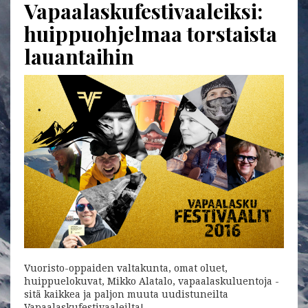
Vapaalaskufestivaaleiksi:
huippuohjelmaa torstaista
lauantaihin
Vuoristo-oppaiden valtakunta, omat oluet,
huippuelokuvat, Mikko Alatalo, vapaalaskuluentoja -
sitä kaikkea ja paljon muuta uudistuneilta
Vapaalaskufestivaaleilta!