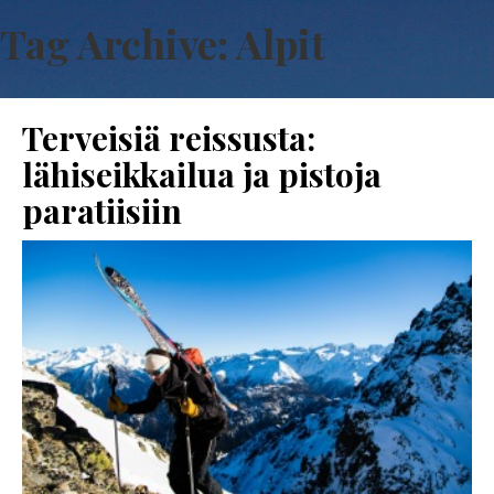
Tag Archive: Alpit
Terveisiä reissusta:
lähiseikkailua ja pistoja
paratiisiin