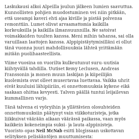
Laskukausi alkoi Alpeilla joulun jälkeen lumien saavuttua.
Kunnollisten pohjien muodostuminen vei niin pitkään,
että useampi kaveri ehti ajaa kiville ja pistää polvensa
remonttiin. Lumet olivat arvaamattomia kaikilla
korkeuksilla ja kaikilla ilmansuunnilla. Ne satoivat
voimakkaiden tuulten kanssa. Meni mihin tahansa, sai olla
varuillaan laattojen kanssa. Alppipistäytymisilläni ei ollut
tänä vuonna juuri mahdollisuuksia lähteä yrittämään
mitään puolihaasteellista.
Viime vuosina on vuorilta kulkeutunut suru-uutisia
kiihtyvällä tahdilla. Uutiset Remy Leclusen, Andreas
Franssonin ja monen muun laskijan ja kiipeilijän
kuolemista ovat olleet musertavaa luettavaa. Vaikka uhrit
eivät kuuluisi lähipiiriin, ei onnettomuuksia kykene eikä
saakaan ohittaa kevyesti. Talven päällä tuntui leijailevan
kummallinen varjo.
Tänä talvena ei vyöryihin ja yllättävien olosuhteiden
onnettomuuksiin päätynyt vain viikkoturisteja, jotka
liikkuivat väärään aikaan väärässä paikassa, vaan myös
kaikkein kokeneimpia suksi- ja lauta-alppinisteja.
Vuoristo-opas
Neil McNab
esitti blogissaan uskottavan
selityksen pelisääntöjen muuttumisesta: