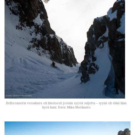
Helbronnerin vessakuru oli ilmeisesti jostain syystä suljettu – syynä oli ehkä liian
hyvä lumi. Kuva: Miku Merikanto