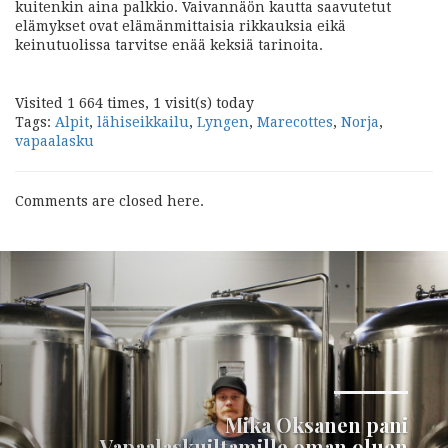
kuitenkin aina palkkio. Vaivannäön kautta saavutetut
elämykset ovat elämänmittaisia rikkauksia eikä
keinutuolissa tarvitse enää keksiä tarinoita.
Visited 1 664 times, 1 visit(s) today
Tags:
Alpit
,
lähiseikkailu
,
Lyngen
,
Marecottes
,
Norja
,
vapaalasku
Comments are closed here.
Seuraava
Mika Oksanen pani
Vapaalaskuiltamille oman oluen