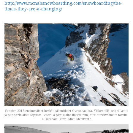
http://www.mcnabsnowboarding.com/snowboarding/the-
times-they-are-a-changing/
Vuoden 2015 ensimmäiset herkät käännökset Ovronnazissa. Yläkentällä selkeä laatta
ja piipperin akku lopussa. Vuorilla pitäisi aina liikkua niin, ettei turvavälineitä tarvita.
Ei silti näin. Kuva: Miku Merikanto