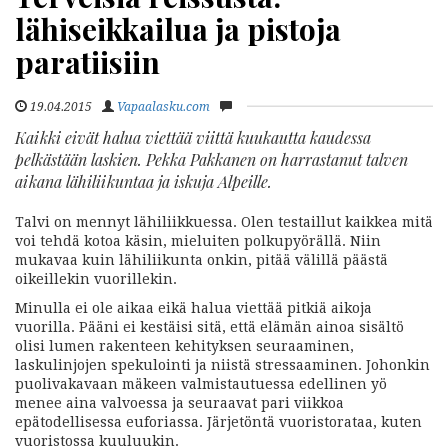
lähiseikkailua ja pistoja
paratiisiin
19.04.2015
Vapaalasku.com
Kaikki eivät halua viettää viittä kuukautta kaudessa
pelkästään laskien. Pekka Pakkanen on harrastanut talven
aikana lähiliikuntaa ja iskuja Alpeille.
Talvi on mennyt lähiliikkuessa. Olen testaillut kaikkea mitä
voi tehdä kotoa käsin, mieluiten polkupyörällä. Niin
mukavaa kuin lähiliikunta onkin, pitää välillä päästä
oikeillekin vuorillekin.
Minulla ei ole aikaa eikä halua viettää pitkiä aikoja
vuorilla. Pääni ei kestäisi sitä, että elämän ainoa sisältö
olisi lumen rakenteen kehityksen seuraaminen,
laskulinjojen spekulointi ja niistä stressaaminen. Johonkin
puolivakavaan mäkeen valmistautuessa edellinen yö
menee aina valvoessa ja seuraavat pari viikkoa
epätodellisessa euforiassa. Järjetöntä vuoristorataa, kuten
vuoristossa kuuluukin.