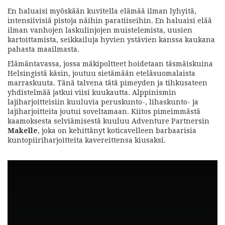
En haluaisi myöskään kuvitella elämää ilman lyhyitä,
intensiivisiä pistoja näihin paratiiseihin. En haluaisi elää
ilman vanhojen laskulinjojen muistelemista, uusien
kartoittamista, seikkailuja hyvien ystävien kanssa kaukana
pahasta maailmasta.
Elämäntavassa, jossa mäkipoltteet hoidetaan täsmäiskuina
Helsingistä käsin, joutuu sietämään eteläsuomalaista
marraskuuta. Tänä talvena tätä pimeyden ja tihkusateen
yhdistelmää jatkui viisi kuukautta. Alppinismin
lajiharjoitteisiin kuuluvia peruskunto-, lihaskunto- ja
lajiharjoitteita joutui soveltamaan. Kiitos pimeimmästä
kaamoksesta selviämisestä kuuluu Adventure Partnersin
Makelle
, joka on kehittänyt koticavelleen barbaarisia
kuntopiiriharjoitteita kavereittensa kiusaksi.