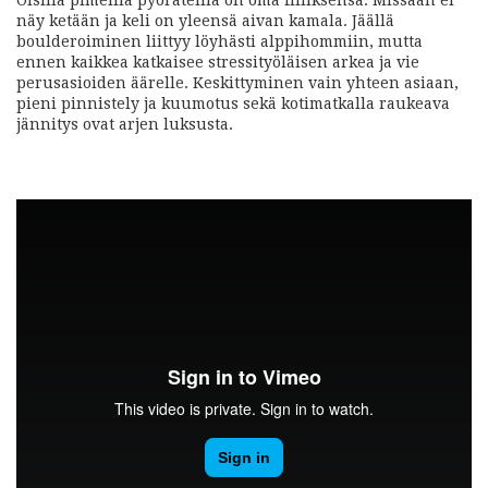
näy ketään ja keli on yleensä aivan kamala. Jäällä
boulderoiminen liittyy löyhästi alppihommiin, mutta
ennen kaikkea katkaisee stressityöläisen arkea ja vie
perusasioiden äärelle. Keskittyminen vain yhteen asiaan,
pieni pinnistely ja kuumotus sekä kotimatkalla raukeava
jännitys ovat arjen luksusta.