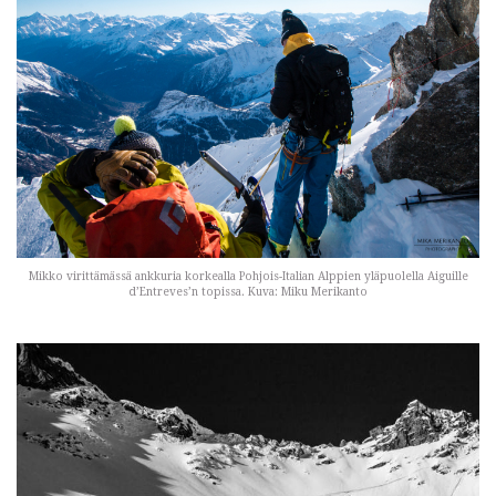
Mikko virittämässä ankkuria korkealla Pohjois-Italian Alppien yläpuolella Aiguille
d’Entreves’n topissa. Kuva: Miku Merikanto