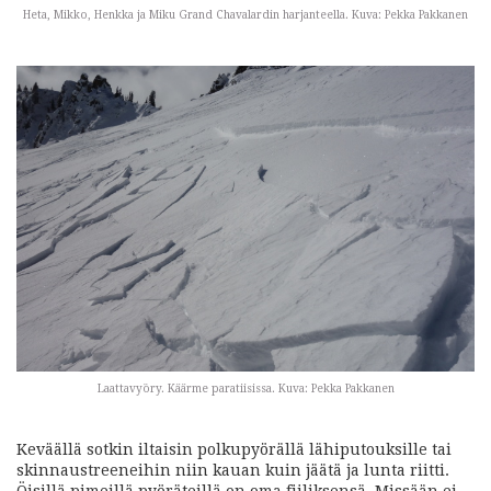
Heta, Mikko, Henkka ja Miku Grand Chavalardin harjanteella. Kuva: Pekka Pakkanen
Laattavyöry. Käärme paratiisissa. Kuva: Pekka Pakkanen
Keväällä sotkin iltaisin polkupyörällä lähiputouksille tai
skinnaustreeneihin niin kauan kuin jäätä ja lunta riitti.
Öisillä pimeillä pyöräteillä on oma fiiliksensä. Missään ei