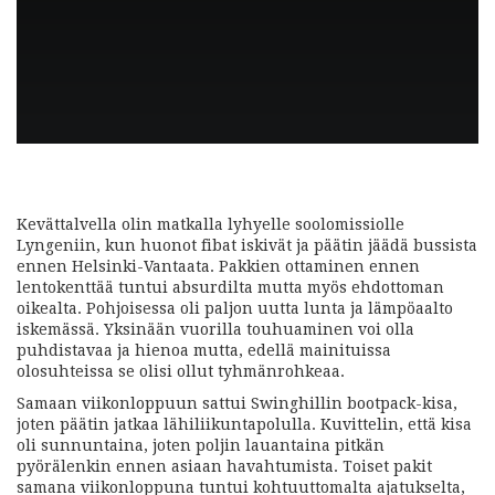
Kevättalvella olin matkalla lyhyelle soolomissiolle
Lyngeniin, kun huonot fibat iskivät ja päätin jäädä bussista
ennen Helsinki-Vantaata. Pakkien ottaminen ennen
lentokenttää tuntui absurdilta mutta myös ehdottoman
oikealta. Pohjoisessa oli paljon uutta lunta ja lämpöaalto
iskemässä. Yksinään vuorilla touhuaminen voi olla
puhdistavaa ja hienoa mutta, edellä mainituissa
olosuhteissa se olisi ollut tyhmänrohkeaa.
Samaan viikonloppuun sattui Swinghillin bootpack-kisa,
joten päätin jatkaa lähiliikuntapolulla. Kuvittelin, että kisa
oli sunnuntaina, joten poljin lauantaina pitkän
pyörälenkin ennen asiaan havahtumista. Toiset pakit
samana viikonloppuna tuntui kohtuuttomalta ajatukselta,