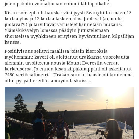
joten pakotin voimattoman ruhoni lähtöpaikalle.
Kisan konsepti oli hauska: väki jyysti Swinghillin mäen 13
kertaa ylös ja 12 kertaa laskien alas. Juotavat (ai, mitkä
juotavat?!) ja tarvittavat varusteet kannetaan mukana.
Ylämäkikävelyn lomassa päädyin jutustelemaan
shortseissa pyyhkineen erityisen hyväntuulisen kilpailijan
kanssa.
Positiivisuus selittyi maalissa joitain kierroksia
myöhemmin: kaveri oli aloittanut urakkansa vuorokautta
aiemmin tavoitteena nousta Mount Everestin verran
korkeuseroa. Jo ennen kisaa kilpakumppani oli askeltanut
7480 vertikaalimetriä. Urakan suurin haaste oli kuulemma
ollut pysyä hereillä aamuyön laskuissa.