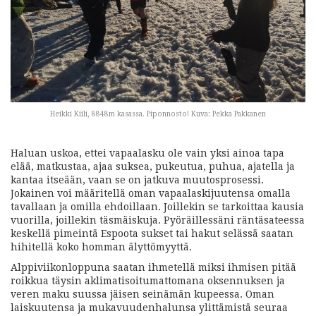
Heikki Kiili, 8848m kasassa. Piponnosto! Kuva: Pekka Pakkanen
Haluan uskoa, ettei vapaalasku ole vain yksi ainoa tapa
elää, matkustaa, ajaa suksea, pukeutua, puhua, ajatella ja
kantaa itseään, vaan se on jatkuva muutosprosessi.
Jokainen voi määritellä oman vapaalaskijuutensa omalla
tavallaan ja omilla ehdoillaan. Joillekin se tarkoittaa kausia
vuorilla, joillekin täsmäiskuja. Pyöräillessäni räntäsateessa
keskellä pimeintä Espoota sukset tai hakut selässä saatan
hihitellä koko homman älyttömyyttä.
Alppiviikonloppuna saatan ihmetellä miksi ihmisen pitää
roikkua täysin aklimatisoitumattomana oksennuksen ja
veren maku suussa jäisen seinämän kupeessa. Oman
laiskuutensa ja mukavuudenhalunsa ylittämistä seuraa