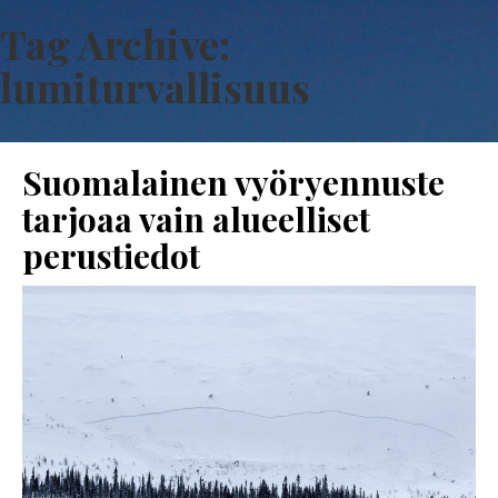
Tag Archive:
lumiturvallisuus
Suomalainen vyöryennuste
tarjoaa vain alueelliset
perustiedot