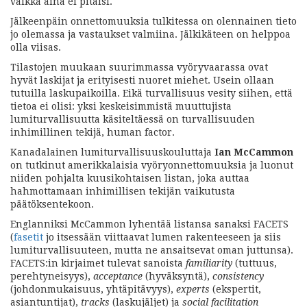
vaikka aina ei pitäisi.
Jälkeenpäin onnettomuuksia tulkitessa on olennainen tieto
jo olemassa ja vastaukset valmiina. Jälkikäteen on helppoa
olla viisas.
Tilastojen muukaan suurimmassa vyöryvaarassa ovat
hyvät laskijat ja erityisesti nuoret miehet. Usein ollaan
tutuilla laskupaikoilla. Eikä turvallisuus vesity siihen, että
tietoa ei olisi: yksi keskeisimmistä muuttujista
lumiturvallisuutta käsiteltäessä on turvallisuuden
inhimillinen tekijä, human factor.
Kanadalainen lumiturvallisuuskouluttaja
Ian McCammon
on tutkinut amerikkalaisia vyöryonnettomuuksia ja luonut
niiden pohjalta kuusikohtaisen listan, joka auttaa
hahmottamaan inhimillisen tekijän vaikutusta
päätöksentekoon.
Englanniksi McCammon lyhentää listansa sanaksi FACETS
(
fasetit
jo itsessään viittaavat lumen rakenteeseen ja siis
lumiturvallisuuteen, mutta ne ansaitsevat oman juttunsa).
FACETS:in kirjaimet tulevat sanoista
familiarity
(tuttuus,
perehtyneisyys),
acceptance
(hyväksyntä),
consistency
(johdonmukaisuus, yhtäpitävyys),
experts
(ekspertit,
asiantuntijat),
tracks
(laskujäljet) ja
social facilitation