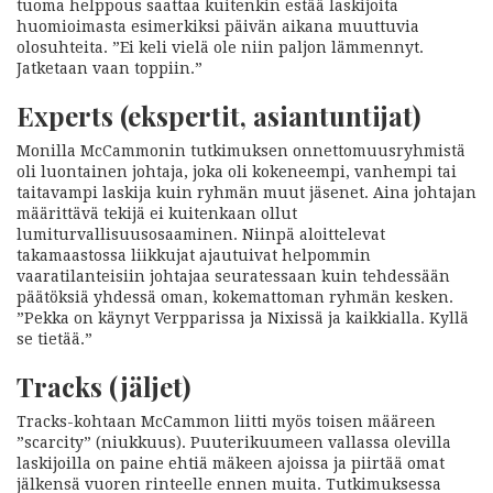
tuoma helppous saattaa kuitenkin estää laskijoita
huomioimasta esimerkiksi päivän aikana muuttuvia
olosuhteita. ”Ei keli vielä ole niin paljon lämmennyt.
Jatketaan vaan toppiin.”
Experts (ekspertit, asiantuntijat)
Monilla McCammonin tutkimuksen onnettomuusryhmistä
oli luontainen johtaja, joka oli kokeneempi, vanhempi tai
taitavampi laskija kuin ryhmän muut jäsenet. Aina johtajan
määrittävä tekijä ei kuitenkaan ollut
lumiturvallisuusosaaminen. Niinpä aloittelevat
takamaastossa liikkujat ajautuivat helpommin
vaaratilanteisiin johtajaa seuratessaan kuin tehdessään
päätöksiä yhdessä oman, kokemattoman ryhmän kesken.
”Pekka on käynyt Verpparissa ja Nixissä ja kaikkialla. Kyllä
se tietää.”
Tracks (jäljet)
Tracks-kohtaan McCammon liitti myös toisen määreen
”scarcity” (niukkuus). Puuterikuumeen vallassa olevilla
laskijoilla on paine ehtiä mäkeen ajoissa ja piirtää omat
jälkensä vuoren rinteelle ennen muita. Tutkimuksessa