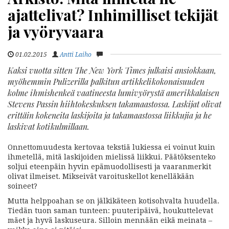
ajattelivat? Inhimilliset tekijät
ja vyöryvaara
01.02.2015
Antti Laiho
Kaksi vuotta sitten The New York Times julkaisi ansiokkaan,
myöhemmin Pulizerilla palkitun artikkelikokonaisuuden
kolme ihmishenkeä vaatineesta lumivyörystä amerikkalaisen
Stevens Passin hiihtokeskuksen takamaastossa. Laskijat olivat
erittäin kokeneita laskijoita ja takamaastossa liikkujia ja he
laskivat kotikulmillaan.
Onnettomuudesta kertovaa tekstiä lukiessa ei voinut kuin
ihmetellä, mitä laskijoiden mielissä liikkui. Päätöksenteko
soljui eteenpäin hyvin epämuodollisesti ja vaaranmerkit
olivat ilmeiset. Mikseivät varoituskellot kenelläkään
soineet?
Mutta helppoahan se on jälkikäteen kotisohvalta huudella.
Tiedän tuon saman tunteen: puuteripäivä, houkuttelevat
mäet ja hyvä laskuseura. Silloin mennään eikä meinata –