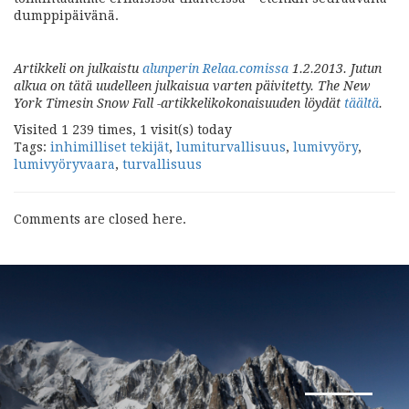
dumppipäivänä.
Artikkeli on julkaistu
alunperin Relaa.comissa
1.2.2013. Jutun
alkua on tätä uudelleen julkaisua varten päivitetty. The New
York Timesin Snow Fall -artikkelikokonaisuuden löydät
täältä
.
Visited 1 239 times, 1 visit(s) today
Tags:
inhimilliset tekijät
,
lumiturvallisuus
,
lumivyöry
,
lumivyöryvaara
,
turvallisuus
Comments are closed here.
Seuraava