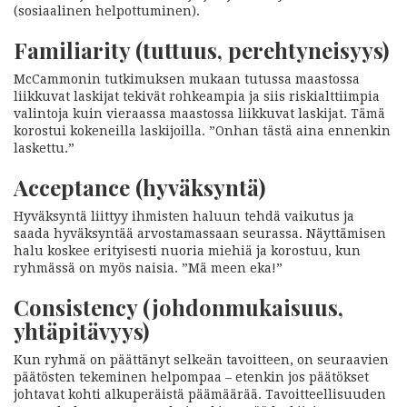
(sosiaalinen helpottuminen).
Familiarity (tuttuus, perehtyneisyys)
McCammonin tutkimuksen mukaan tutussa maastossa
liikkuvat laskijat tekivät rohkeampia ja siis riskialttiimpia
valintoja kuin vieraassa maastossa liikkuvat laskijat. Tämä
korostui kokeneilla laskijoilla. ”Onhan tästä aina ennenkin
laskettu.”
Acceptance (hyväksyntä)
Hyväksyntä liittyy ihmisten haluun tehdä vaikutus ja
saada hyväksyntää arvostamassaan seurassa. Näyttämisen
halu koskee erityisesti nuoria miehiä ja korostuu, kun
ryhmässä on myös naisia. ”Mä meen eka!”
Consistency (johdonmukaisuus,
yhtäpitävyys)
Kun ryhmä on päättänyt selkeän tavoitteen, on seuraavien
päätösten tekeminen helpompaa – etenkin jos päätökset
johtavat kohti alkuperäistä päämäärää. Tavoitteellisuuden