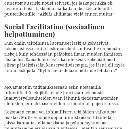
onnettomuusriski nousi selvästi, jos laskuporukka oli
tavannut toisia laskijoita matkallaan koskemattomille
puuterikentille. ”Äkkiä! Ehdimme vielä ennen muita!”
Social Facilitation (sosiaalinen
helpottuminen)
Kun omiin taitoihinsa luottaneet laskijat kohtasivat
takamaastossa muita laskuporukoita, ottivat he enemmän
riskejä kuin tehdessään päätöksiä ilman muiden ihmisten
läsnäoloa. Sama toimi myös käänteisesti: kokemattomat
olivat päätöksissään konservatiivisempia, jos läsnä oli myös
muita laskijoita. ”Kyllä me tiedetään, mitä me tehdään.”
McCammonin tutkimuksessaan esiin nostamilla
inhimillisillä tekijöillä ei ole juurikaan tekemistä
lumivyöryolosuhteiden vaan lähinnä tiedostamattomien
oletusten, ennakkoasenteiden ja toimintatapojen kanssa.
Kokonaan emme voi inhimillisten tekijöiden vaikutusta
poistaa. Mutta voimme oppia tunnistamaan tilanteita,
joissa kannattaa olla tarkkana ja pohtia myös omaa
toimintaamme erilaisissa tilanteissa – etenkin seuraavana