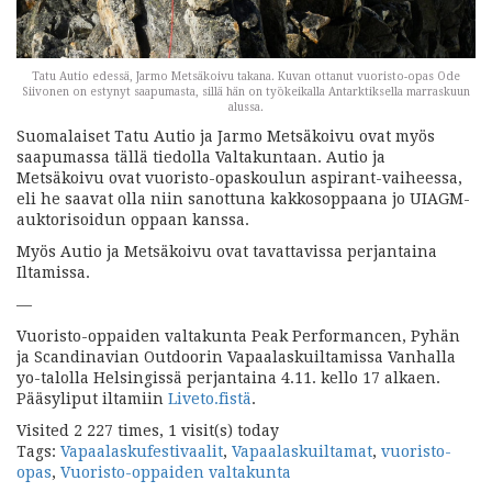
Tatu Autio edessä, Jarmo Metsäkoivu takana. Kuvan ottanut vuoristo-opas Ode
Siivonen on estynyt saapumasta, sillä hän on työkeikalla Antarktiksella marraskuun
alussa.
Suomalaiset Tatu Autio ja Jarmo Metsäkoivu ovat myös
saapumassa tällä tiedolla Valtakuntaan. Autio ja
Metsäkoivu ovat vuoristo-opaskoulun aspirant-vaiheessa,
eli he saavat olla niin sanottuna kakkosoppaana jo UIAGM-
auktorisoidun oppaan kanssa.
Myös Autio ja Metsäkoivu ovat tavattavissa perjantaina
Iltamissa.
—
Vuoristo-oppaiden valtakunta Peak Performancen, Pyhän
ja Scandinavian Outdoorin Vapaalaskuiltamissa Vanhalla
yo-talolla Helsingissä perjantaina 4.11. kello 17 alkaen.
Pääsyliput iltamiin
Liveto.fistä
.
Visited 2 227 times, 1 visit(s) today
Tags:
Vapaalaskufestivaalit
,
Vapaalaskuiltamat
,
vuoristo-
opas
,
Vuoristo-oppaiden valtakunta