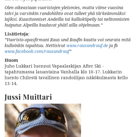
Olen oikeastaan vuoristojen yleismies, mutta viime vuosina
talvi ja varsinkin randohiihto ovat tulleet yhä tärkeämmäksi
lajiksi. Kuusitonniset Andeilla tai kalliokiipeily tai nelitonnisten
huiputus Alpeilla kuuluvat yhätl ailla ohjelmaan.”
Lisätietoja:
”Vuoristo-opasfirmani Raus und Raufin kautta voi seurata mitä
kulloinkin tapahtuu. Nettisivut
www.rausundrauf.de
ja fb
www.facebook.com/rausundrauf
”
Huom
Juho Lukkari luennoi Vapaalaskijan After Ski -
tapahtumassa lauantaina Vanhalla klo 10-17. Lukkarin
luento Chilestä tavallisen randoilijan näkökulmasta kello
13-14.
Jussi Muittari