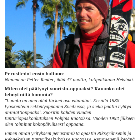
Perustiedot ensin haltuun:
Nimeni on Petter Reuter, ikää 47 vuotta, kotipaikkana Helsinki.
Miten olet päätynyt vuoristo-oppaaksi? Kauanko olet
tehnyt niitä hommia?
”
Luonto on aina ollut tärkeä osa
elämääni. Kesällä 1988
työskentelin
retkeilyoppaana Sveitsissä, ja siellä
päätin ryhtyä
ammattioppaaksi. Suoritin kahden vuoden
tunturiopaskoulutuksen Pohjois-Ruotsissa. Vuoden 1992 jälkeen
olen toiminut kokopäiväisesti oppaana.
Ennen oman yritykseni perustamista opastin Riksgränsenin ja
Kebnekaisen
tunturikeskuksissa Ruotsissa.
Kymmenenä kesänä