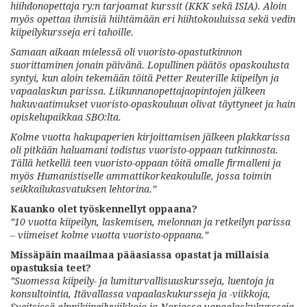
hiihdonopettaja ry:n tarjoamat kurssit (KKK sekä ISIA). Aloin
myös opettaa ihmisiä hiihtämään eri hiihtokouluissa sekä vedin
kiipeilykursseja eri tahoille.
Samaan aikaan mielessä oli vuoristo-opastutkinnon
suorittaminen jonain päivänä. Lopullinen päätös opaskoulusta
syntyi, kun aloin tekemään töitä Petter Reuterille kiipeilyn ja
vapaalaskun parissa. Liikunnanopettajaopintojen jälkeen
hakuvaatimukset vuoristo-opaskouluun olivat täyttyneet ja hain
opiskelupaikkaa SBO:lta.
Kolme vuotta hakupaperien kirjoittamisen jälkeen plakkarissa
oli pitkään haluamani todistus vuoristo-oppaan tutkinnosta.
Tällä hetkellä teen vuoristo-oppaan töitä omalle firmalleni ja
myös Humanistiselle ammattikorkeakoululle, jossa toimin
seikkailukasvatuksen lehtorina.”
Kauanko olet työskennellyt oppaana?
”10 vuotta kiipeilyn, laskemisen, melonnan ja retkeilyn parissa
– viimeiset kolme vuotta vuoristo-oppaana.”
Missäpäin maailmaa pääasiassa opastat ja millaisia
opastuksia teet?
”Suomessa kiipeily- ja lumiturvallisuuskursseja, luentoja ja
konsultointia, Itävallassa vapaalaskukursseja ja -viikkoja,
Sveitsissä alppikiipeilyviikkoja ja Norjassa vapaalaskukursseja