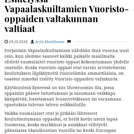
Vapaalaskuiltamien Vuoristo-
oppaiden valtakunnan
valtiaat
19.10.2016
Arttu Muukkonen
Perjantain Vapaalaskuiltamissa nähdään tänä vuonna uusi
osio, kun olemme saaneet kaikki paikalle maailmalta
ehtivät suomalaiset vuoristo-oppaat kokoontumaan yhdelle
osastolle.
Koska vuoristo-oppaat ovat varsin arvostettavan
koulutuksen läpikäyneitä vuorielämän ammattilaisia, on
osaston nimeksi ristitty Vuoristo-oppaiden valtakunta.
Käytännössä kyseessä on siis Showroomin tila, jossa
oppaisiin pääsee tutustumaan ja sanomaan vaikkapa
käsipäivää, haastamaan leuanvetokisaan tai varaamaan
opastuksia tulevan talven seikkailuille.
Vaikka suomalaiset ovat jo pitkään lähteneet
kouluttautumaan oppaaksi, ei heitä kovin usein tapaa
Suomessa, koska markkinat ja asiakkaat viihtyvät
pääasiassa Skandinavian vuorilla tai Keski-Euroopan