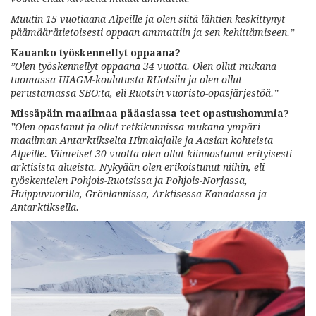
Muutin 15-vuotiaana Alpeille ja olen siitä lähtien keskittynyt
päämäärätietoisesti oppaan ammattiin ja sen kehittämiseen.”
Kauanko työskennellyt oppaana?
”Olen työskennellyt oppaana 34 vuotta. Olen ollut mukana
tuomassa UIAGM-koulutusta RUotsiin ja olen ollut
perustamassa SBO:ta, eli Ruotsin vuoristo-opasjärjestöä.”
Missäpäin maailmaa pääasiassa teet opastushommia?
”Olen opastanut ja ollut retkikunnissa mukana ympäri
maailman Antarktikselta Himalajalle ja Aasian kohteista
Alpeille. Viimeiset 30 vuotta olen ollut kiinnostunut erityisesti
arktisista alueista. Nykyään olen erikoistunut niihin, eli
työskentelen Pohjois-Ruotsissa ja Pohjois-Norjassa,
Huippuvuorilla, Grönlannissa, Arktisessa Kanadassa ja
Antarktiksella.