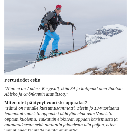
Perustiedot esiin:
”Nimeni on Anders Bergwall, ikää 54 ja kotipaikkoina Ruotsin
Abisko ja Grönlannin Maniitsoq.”
Miten olet päätynyt vuoristo-oppaaksi?
”Tämä on minulle kutsumusammatti. Tiesin jo 13-vuotiaana
haluavani vuoristo-oppaaksi nähtyäni elokuvan Vuoristo-
oppaan kuolema. Vaikutuin elokuvan oppaan karismasta ja
antaumuksesta sekä ammatin jaloudesta niin paljon, etten
voinut enää kuvitella muuta ammattia.