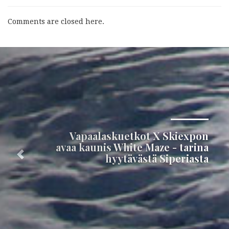
Comments are closed here.
Seuraava
Vapaalaskuetkot X Skiexpon
avaa kaunis White Maze - tarina
hyytävästä Siperiasta