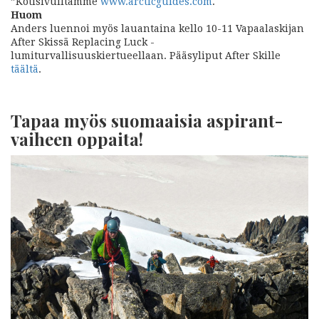
”Kotisivuiltamme
www.arcticguides.com
.
Huom
Anders luennoi myös lauantaina kello 10-11 Vapaalaskijan
After Skissä Replacing Luck -
lumiturvallisuuskiertueellaan. Pääsyliput After Skille
täältä
.
Tapaa myös suomaaisia aspirant-
vaiheen oppaita!