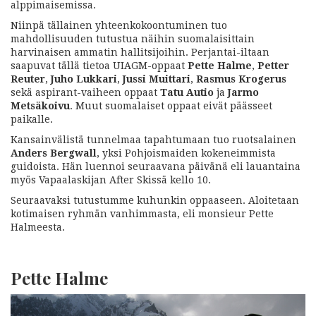
alppimaisemissa.
Niinpä tällainen yhteenkokoontuminen tuo
mahdollisuuden tutustua näihin suomalaisittain
harvinaisen ammatin hallitsijoihin. Perjantai-iltaan
saapuvat tällä tietoa UIAGM-oppaat
Pette Halme
,
Petter
Reuter
,
Juho Lukkari
,
Jussi Muittari
,
Rasmus Krogerus
sekä aspirant-vaiheen oppaat
Tatu Autio
ja
Jarmo
Metsäkoivu
. Muut suomalaiset oppaat eivät päässeet
paikalle.
Kansainvälistä tunnelmaa tapahtumaan tuo ruotsalainen
Anders Bergwall
, yksi Pohjoismaiden kokeneimmista
guidoista. Hän luennoi seuraavana päivänä eli lauantaina
myös Vapaalaskijan After Skissä kello 10.
Seuraavaksi tutustumme kuhunkin oppaaseen. Aloitetaan
kotimaisen ryhmän vanhimmasta, eli monsieur Pette
Halmeesta.
Pette Halme