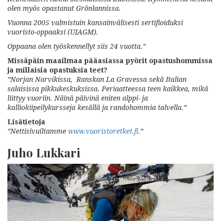
olen myös opastanut Grönlannissa.
Vuonna 2005 valmistuin kansainvälisesti
sertifioiduksi
vuoristo-oppaaksi
(UIAGM).
Oppaana olen työskennellyt siis 24 vuotta.”
Missäpäin maailmaa pääasiassa pyörit opastushommissa
ja millaisia opastuksia teet?
”Norjan Narvikissa, Ranskan La Gravessa sekä Italian
salaisissa pikkukeskuksissa. Periaatteessa teen kaikkea, mikä
liittyy vuoriin. Näinä päivinä eniten alppi- ja
kalliokiipeilykursseja kesällä ja randohommia talvella.”
Lisätietoja
”Nettisivuiltamme
www.vuoristoretket.fi
.”
Juho Lukkari