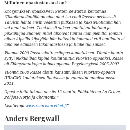
Millainen opastustaustasi on?
Krogeruksen opaskaveri Petter Reuterin kertomaa:
”Ulkoilmaelämällä on aina ollut iso rooli
Rassen perheessä.
Talvisin häntä
ensin vedettiin pulkassa ja
kaksivuotiaana hän
sai omat sukset. Teini-iässä sukset vaihtuivat lautaan ja
pikkuhiljaa Suomen mäet alkoivat tuntua liian pieniltä. Jonkun
aikaa Alpeilla
käytyään hän kuitenkin huomasi että
lumilauta ei
aina ole edukseen
takamaastossa ja tilalle tuli sukset.
Vuonna 2000 Rasse aloitti eräopas-
koulutuksen. Tämän kautta
syttyi
pikkuhiljaa kipinä kouluttautua vuoristo-
oppaaksi. Rasse
oli Elämysmatkojen kohdeoppaana Engelbergissä 2005-2007.
Vuonna 2008 Rasse aloitti kansainvälisen vuoristo-oppaan
(UIAGM) koulutuksen Ruotsissa ja valmistui maaliskuussa
2011.
Opastustöitä takana on siis 12 vuotta. Pääkohteina La Grave,
Pohjois-Norja ja Chamonix.”
Lisätietoja
www.vuoristoretket.fi
”
Anders Bergwall