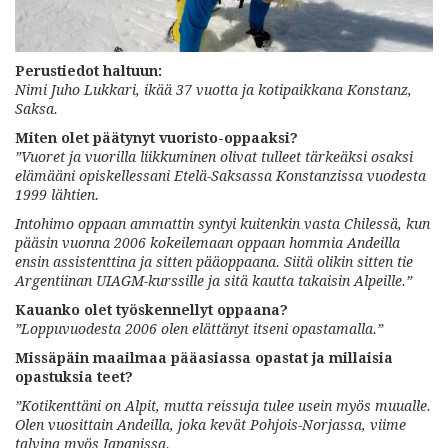
Perustiedot haltuun:
Nimi Juho Lukkari, ikää 37 vuotta ja kotipaikkana Konstanz,
Saksa.
Miten olet päätynyt vuoristo-oppaaksi?
”
Vuoret ja vuorilla liikkuminen olivat tulleet
tärkeäksi osaksi
elämääni opiskellessani Etelä-Saksassa Konstanzissa vuodesta
1999 lähtien.
Intohimo oppaan ammattin syntyi kuitenkin vasta Chilessä, kun
pääsin vuonna 2006 kokeilemaan oppaan hommia Andeilla
ensin assistenttina ja sitten pääoppaana. Siitä olikin sitten tie
Argentiinan UIAGM-kurssille ja sitä kautta takaisin Alpeille.”
Kauanko olet työskennellyt oppaana?
”Loppuvuodesta 2006 olen elättänyt itseni opastamalla.”
Missäpäin maailmaa pääasiassa opastat ja millaisia
opastuksia teet?
”Kotikenttäni on Alpit, mutta reissuja tulee usein myös muualle.
Olen vuosittain Andeilla, joka kevät Pohjois-Norjassa, viime
talvina myös Japanissa.