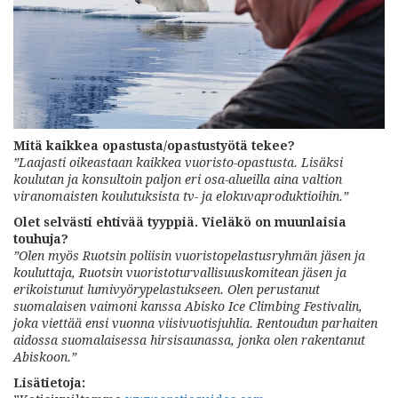
Mitä kaikkea opastusta/opastustyötä tekee?
”Laajasti oikeastaan kaikkea vuoristo-opastusta. Lisäksi
koulutan ja konsultoin paljon eri osa-alueilla aina valtion
viranomaisten koulutuksista tv- ja elokuvaproduktioihin.”
Olet selvästi ehtivää tyyppiä. Vieläkö on muunlaisia
touhuja?
”Olen myös Ruotsin poliisin vuoristopelastusryhmän jäsen ja
kouluttaja, Ruotsin vuoristoturvallisuuskomitean jäsen ja
erikoistunut lumivyörypelastukseen. Olen perustanut
suomalaisen vaimoni kanssa Abisko Ice Climbing Festivalin,
joka viettää ensi vuonna viisivuotisjuhlia. Rentoudun parhaiten
aidossa suomalaisessa hirsisaunassa, jonka olen rakentanut
Abiskoon.”
Lisätietoja: