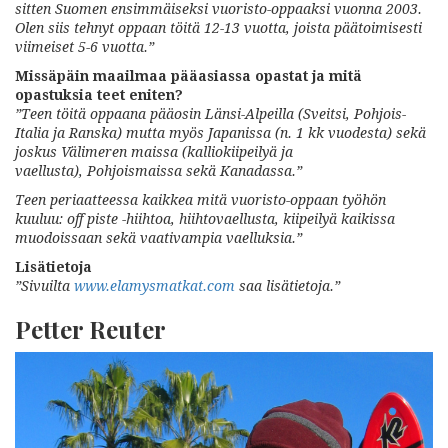
sitten Suomen ensimmäiseksi vuoristo-oppaaksi vuonna 2003.
Olen siis tehnyt oppaan töitä 12-13 vuotta, joista päätoimisesti
viimeiset 5-6 vuotta.”
Missäpäin maailmaa pääasiassa opastat ja mitä
opastuksia teet eniten?
”Teen töitä oppaana pääosin Länsi-Alpeilla
(Sveitsi, Pohjois-
Italia ja Ranska) mutta myös Japanissa (n. 1 kk vuodesta) sekä
joskus Välimeren maissa (kalliokiipeilyä ja
vaellusta), Pohjoismaissa sekä Kanadassa.”
Teen periaatteessa kaikkea mitä
vuoristo-oppaan työhön
kuuluu: off piste -hiihtoa, hiihtovaellusta, kiipeilyä kaikissa
muodoissaan sekä vaativampia vaelluksia.”
Lisätietoja
”Sivuilta
www.elamysmatkat.com
saa lisätietoja.”
Petter Reuter