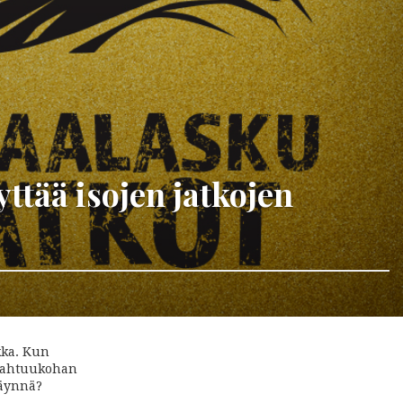
ttää isojen jatkojen
kka. Kun
? Mahtuukohan
täynnä?