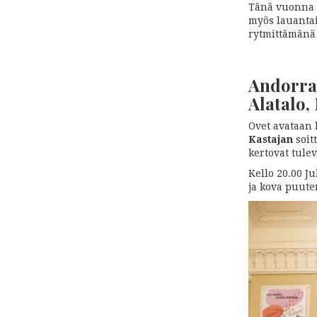
Tänä vuonna e
myös lauantai
rytmittämänä 
Andorran
Alatalo
Ovet avataan k
Kastajan
soit
kertovat tulev
Kello 20.00 J
ja kova puute