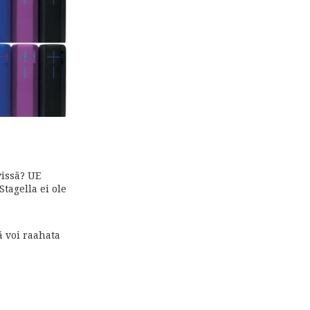
vissä? UE
tagella ei ole
ä voi raahata