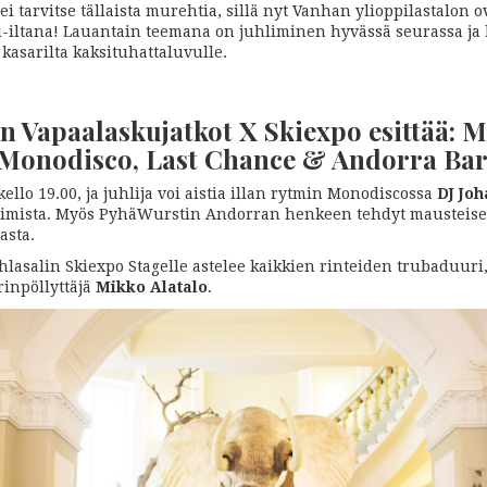
i tarvitse tällaista murehtia, sillä nyt Vanhan ylioppilastalon o
-iltana! Lauantain teemana on juhliminen hyvässä seurassa ja
kasarilta kaksituhattaluvulle.
 Vapaalaskujatkot X Skiexpo esittää: 
, Monodisco, Last Chance & Andorra Ba
ello 19.00, ja juhlija voi aistia illan rytmin Monodiscossa
DJ Jo
timista. Myös PyhäWurstin Andorran henkeen tehdyt mausteise
asta.
uhlasalin Skiexpo Stagelle astelee kaikkien rinteiden trubaduuri
rinpöllyttäjä
Mikko Alatalo
.