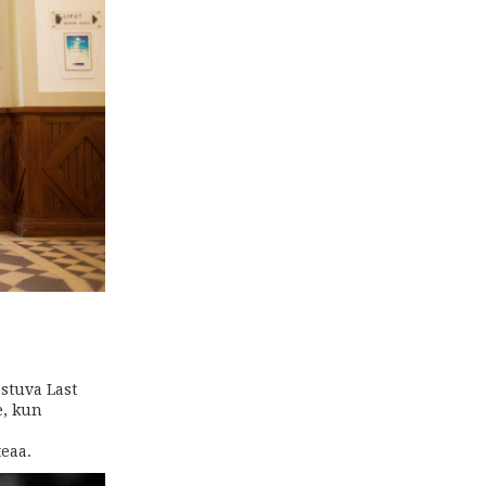
ostuva Last
e, kun
teaa.