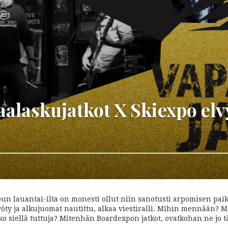
laskujatkot X Skiexpo elvy
un lauantai-ilta on monesti ollut niin sanotusti arpomisen pai
 syöty ja alkujuomat nautittu, alkaa viestiralli. Mihin mennään
 siellä tuttuja? Mitenhän Boardexpon jatkot, ovatkohan ne jo 