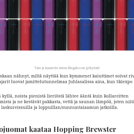
Tule ja kuuntele miten Megaboom jytkyttää!
oskaan nähnyt, miltä näyttää kun kymmenet kaiuttimet soivat ri
rit luovat jamittelutunnelmaa Juhlasalissa aina, kun Skiexpo S
yllä, noista pienistä lieriöstä lähtee ääntä kuin Rollareitten
mista ja ne kestävät pakkasta, vettä ja saunan lämpöä, joten niit
askureissuilla ja loppuillan/sunnuntaiaamun jatkoilla.
anojuomat kaataa Hopping Brewster