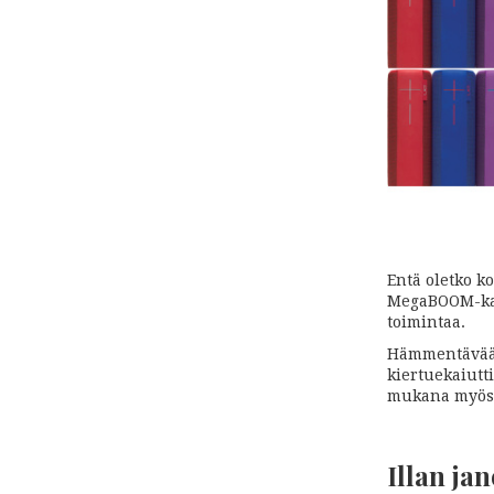
Entä oletko k
MegaBOOM-kaja
toimintaa.
Hämmentävää k
kiertuekaiutti
mukana myös l
Illan j