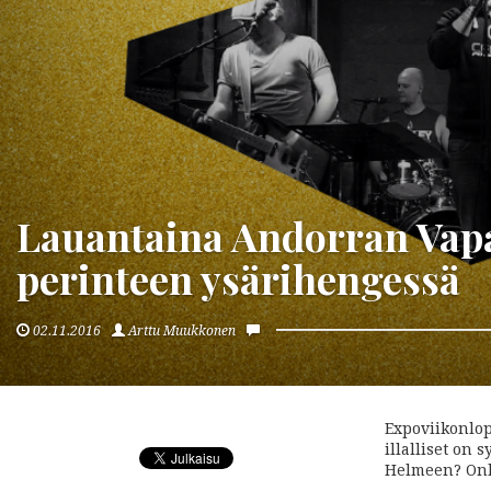
Lauantaina Andorran Vapaa
perinteen ysärihengessä
02.11.2016
Arttu Muukkonen
Expoviikonlop
illalliset on
Helmeen? Onko