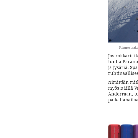
Kiinnostaako
Jos rokkarit 
tuntia Parano
ja jysäriä. S
ruhtinaallises
Nimittäin mitk
myös näillä V
Andorraan, t
paikallabaila