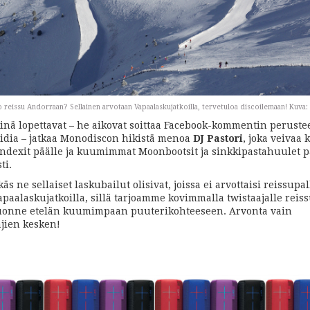
 reissu Andorraan? Sellainen arvotaan Vapaalaskujatkoilla, tervetuloa discoilemaan! Kuva
ikinä lopettavat – he aikovat soittaa Facebook-kommentin peruste
idia – jatkaa Monodiscon hikistä menoa
DJ Pastori
, joka veivaa 
pandexit päälle ja kuumimmat Moonbootsit ja sinkkipastahuulet p
ti.
äs ne sellaiset laskubailut olisivat, joissa ei arvottaisi reissupa
apaalaskujatkoilla, sillä tarjoamme kovimmalla twistaajalle reis
uonne etelän kuumimpaan puuterikohteeseen. Arvonta vain
ajien kesken!