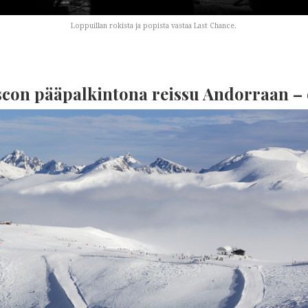
Loppuillan rokista ja popista vastaa Last Chance.
on pääpalkintona reissu Andorraan – o