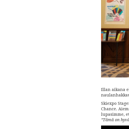
Illan aikana e
naulanhakkau
Skiexpo Stagen
Chance. Aiem
lupasimme, et
”Tämä on hyvä 