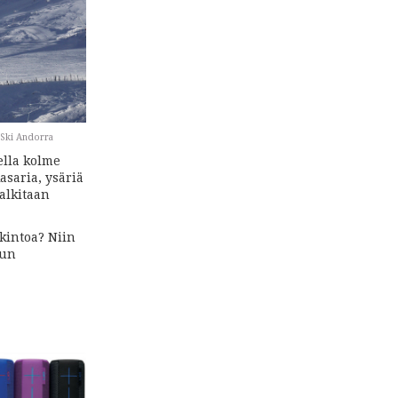
: Ski Andorra
ella kolme
kasaria, ysäriä
alkitaan
lkintoa? Niin
sun