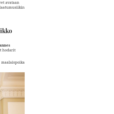
vet avataan
 laatumusiikin
Mikko
r
hannes
t hodarit
, maalaispoika