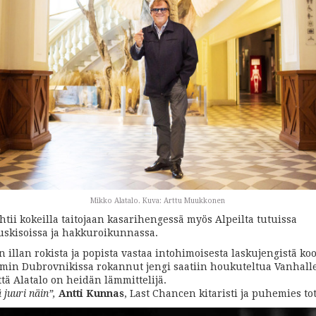
Mikko Alatalo. Kuva: Arttu Muukkonen
htii kokeilla taitojaan kasarihengessä myös Alpeilta tutuissa
skisoissa ja hakkuroikunnassa.
 illan rokista ja popista vastaa intohimoisesta laskujengistä ko
min Dubrovnikissa rokannut jengi saatiin houkuteltua Vanhall
tä Alatalo on heidän lämmittelijä.
juuri näin”,
Antti Kunnas
, Last Chancen kitaristi ja puhemies to