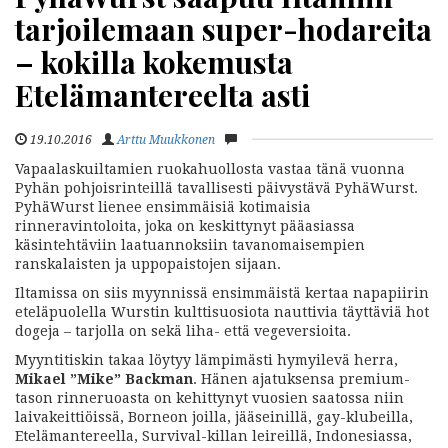
tarjoilemaan super-hodareita
– kokilla kokemusta
Etelämantereelta asti
19.10.2016
Arttu Muukkonen
Vapaalaskuiltamien ruokahuollosta vastaa tänä vuonna
Pyhän pohjoisrinteillä tavallisesti päivystävä PyhäWurst.
PyhäWurst lienee ensimmäisiä kotimaisia
rinneravintoloita, joka on keskittynyt pääasiassa
käsintehtäviin laatuannoksiin tavanomaisempien
ranskalaisten ja uppopaistojen sijaan.
Iltamissa on siis myynnissä ensimmäistä kertaa napapiirin
eteläpuolella Wurstin kulttisuosiota nauttivia täyttäviä hot
dogeja – tarjolla on sekä liha- että vegeversioita.
Myyntitiskin takaa löytyy lämpimästi hymyilevä herra,
Mikael ”Mike” Backman
. Hänen ajatuksensa premium-
tason rinneruoasta on kehittynyt vuosien saatossa niin
laivakeittiöissä, Borneon joilla, jääseinillä, gay-klubeilla,
Etelämantereella, Survival-killan leireillä, Indonesiassa,