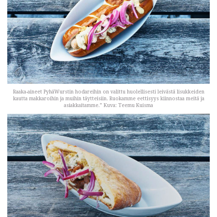
Raaka-aineet PyhäWurstin hodareihin on valittu huolellisesti leivästä lisukkeiden
kautta makkaroihin ja muihin täytteisiin. Ruokamme eettisyys kiinnostaa meitä ja
asiakkaitamme.” Kuva: Teemu Kuisma