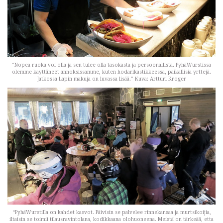
“Nopea ruoka voi olla ja sen tulee olla tasokasta ja persoonallista. PyhäWurstissa
olemme kayttäneet annoksissamme, kuten hodarikastikkeessa, paikallisia yrttejä.
Jatkossa Lapin makuja on luvassa lisää.” Kuva: Artturi Kroger
“PyhäWurstilla on kahdet kasvot. Päivisin se palvelee rinnekansaa ja murtsikoijia,
iltaisin se toimii tilausravintolana, kodikkaana olohuoneena. Meistä on tärkeää, etta