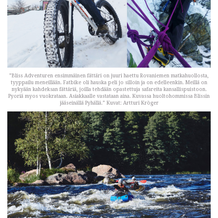
”Bliss Adventuren ensimmäinen fättäri on juuri haettu Rovaniemen matkahuollosta,
tyyppailu meneillään. Fatbike oli hauska peli jo silloin ja on edelleenkin. Meillä on
nykyään kahdeksan fättäriä, joilla tehdään opastettuja safareita kansallispuistoon.
Pyoriä myos vuokrataan. Asiakkaalle vastataan aina. Kuvassa huoltohommissa Blissin
jääseinällä Pyhällä.” Kuvat: Artturi Kröger