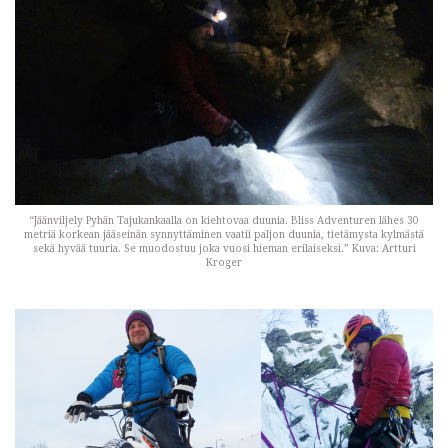
“Jäänviljely Pyhän Tajukankaalla on kiehtovaa duunia. Bliss Adventuren lähes 30
metriä korkean jääseinän synnyttäminen vaatii paljon duunia, tietämysta kylmästä
sekä hyvää tuuria. Se muodostuu joka vuosi hieman erilaiseksi.” Kuva: Artturi
Kroger