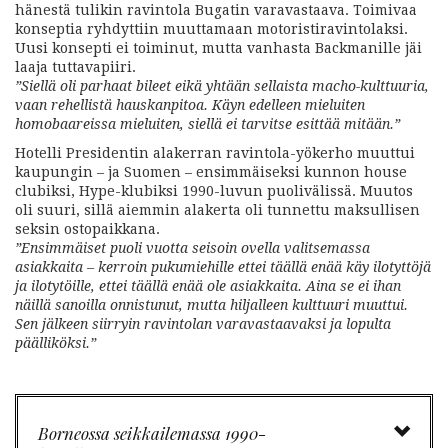
hänestä tulikin ravintola Bugatin varavastaava. Toimivaa
konseptia ryhdyttiin muuttamaan motoristiravintolaksi.
Uusi konsepti ei toiminut, mutta vanhasta Backmanille jäi
laaja tuttavapiiri.
”Siellä oli parhaat bileet eikä yhtään sellaista macho-kulttuuria,
vaan rehellistä hauskanpitoa. Käyn edelleen mieluiten
homobaareissa mieluiten, siellä ei tarvitse esittää mitään.”
Hotelli Presidentin alakerran ravintola-yökerho muuttui
kaupungin – ja Suomen – ensimmäiseksi kunnon house
clubiksi, Hype-klubiksi 1990-luvun puolivälissä. Muutos
oli suuri, sillä aiemmin alakerta oli tunnettu maksullisen
seksin ostopaikkana.
”Ensimmäiset puoli vuotta seisoin ovella valitsemassa
asiakkaita – kerroin pukumiehille ettei täällä enää käy ilotyttöjä
ja ilotytöille, ettei täällä enää ole asiakkaita. Aina se ei ihan
näillä sanoilla onnistunut, mutta hiljalleen kulttuuri muuttui.
Sen jälkeen siirryin ravintolan varavastaavaksi ja lopulta
päälliköksi.”
Borneossa seikkailemassa 1990-