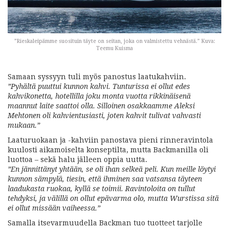
”Rieskaleipämme suosituin täyte on seitan, joka on valmistettu vehnästä.” Kuva:
Teemu Kuisma
Samaan syssyyn tuli myös panostus laatukahviin.
”Pyhältä puuttui kunnon kahvi. Tunturissa ei ollut edes
kahvikonetta, hotellilla joku monta vuotta rikkinäisenä
maannut laite saattoi olla. Silloinen osakkaamme Aleksi
Mehtonen oli kahvientusiasti, joten kahvit tulivat vahvasti
mukaan.”
Laaturuokaan ja -kahviin panostava pieni rinneravintola
kuulosti aikamoiselta konseptilta, mutta Backmanilla oli
luottoa – sekä halu jälleen oppia uutta.
”En jännittänyt yhtään, se oli ihan selkeä peli. Kun meille löytyi
kunnon sämpylä, tiesin, että ihminen saa vatsansa täyteen
laadukasta ruokaa, kyllä se toimii. Ravintoloita on tullut
tehdyksi, ja välillä on ollut epävarma olo, mutta Wurstissa sitä
ei ollut missään vaiheessa.”
Samalla itsevarmuudella Backman tuo tuotteet tarjolle