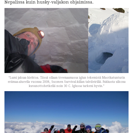
Nepalissa kuin husky-valjakon ohjaimissa.
“Lumi jaksaa kiehtoa. Tässä ollaan treenaamassa iglun tekemistä Muotkatunturin
erämaa-alueella vuonna 2008, Suomen Survival-killan talvileirillä. Pakkasta ulkona
kuvanottohetkellä noin 30 C. Iglussa tarkeni hyvin.”