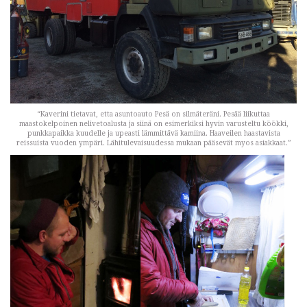
“Kaverini tietavat, etta asuntoauto Pesä on silmäteräni. Pesää liikuttaa
maastokelpoinen nelivetoalusta ja siinä on esimerkiksi hyvin varusteltu köökki,
punkkapaikka kuudelle ja upeasti lämmittävä kamiina. Haaveilen haastavista
reissuista vuoden ympäri. Lähitulevaisuudessa mukaan pääsevät myos asiakkaat.”