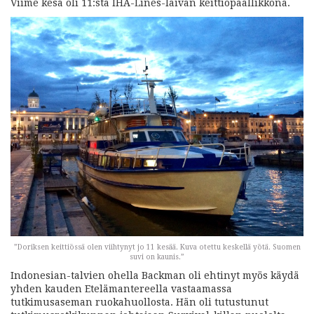
Viime kesä oli 11:sta IHA-Lines-laivan keittiöpäällikkönä.
”Doriksen keittiössä olen viihtynyt jo 11 kesää. Kuva otettu keskellä yötä. Suomen
suvi on kaunis.”
Indonesian-talvien ohella Backman oli ehtinyt myös käydä
yhden kauden Etelämantereella vastaamassa
tutkimusaseman ruokahuollosta. Hän oli tutustunut