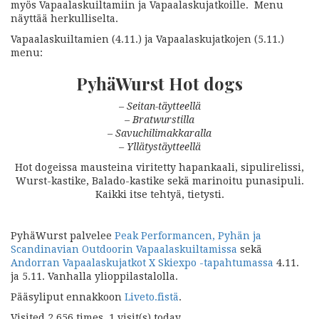
myös Vapaalaskuiltamiin ja Vapaalaskujatkoille. Menu
näyttää herkulliselta.
Vapaalaskuiltamien (4.11.) ja Vapaalaskujatkojen (5.11.)
menu:
PyhäWurst Hot dogs
– Seitan-täytteellä
– Bratwurstilla
– Savuchilimakkaralla
– Yllätystäytteellä
Hot dogeissa mausteina viritetty hapankaali, sipulirelissi,
Wurst-kastike, Balado-kastike sekä marinoitu punasipuli.
Kaikki itse tehtyä, tietysti.
PyhäWurst palvelee
Peak Performancen, Pyhän ja
Scandinavian Outdoorin Vapaalaskuiltamissa
sekä
Andorran Vapaalaskujatkot X Skiexpo -tapahtumassa
4.11.
ja 5.11. Vanhalla ylioppilastalolla.
Pääsyliput ennakkoon
Liveto.fistä
.
Visited 2 656 times, 1 visit(s) today