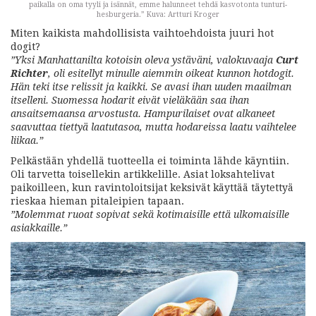
paikalla on oma tyyli ja isännät, emme halunneet tehdä kasvotonta tunturi-
hesburgeria.” Kuva: Artturi Kroger
Miten kaikista mahdollisista vaihtoehdoista juuri hot
dogit?
”Yksi Manhattanilta kotoisin oleva ystäväni, valokuvaaja
Curt
Richter
, oli esitellyt minulle aiemmin oikeat kunnon hotdogit.
Hän teki itse relissit ja kaikki. Se avasi ihan uuden maailman
itselleni. Suomessa hodarit eivät vieläkään saa ihan
ansaitsemaansa arvostusta. Hampurilaiset ovat alkaneet
saavuttaa tiettyä laatutasoa, mutta hodareissa laatu vaihtelee
liikaa.”
Pelkästään yhdellä tuotteella ei toiminta lähde käyntiin.
Oli tarvetta toisellekin artikkelille. Asiat loksahtelivat
paikoilleen, kun ravintoloitsijat keksivät käyttää täytettyä
rieskaa hieman pitaleipien tapaan.
”Molemmat ruoat sopivat sekä kotimaisille että ulkomaisille
asiakkaille.”