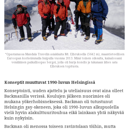
“Opastamassa Mandala Travelin asiakkaita Mt. Elbruksella (5642 m), maantieteellisen
Euroopan korkeimmalla huipulla vuonna 2013. Minä toinen oikealta, kainalossani
venäläinen paikallisopas Sergei, jolla oli hurja kondis ja takanaan lähes sata
Elbruksen topitusta.
Konseptit muuttuvat 1990-luvun Helsingissä
Konseptointi, uuden ajattelu ja uteliaisuus ovat aina olleet
Backmanilla verissä. Koulujen jälkeen nuorimies oli
mukana yökerhobisneksessä. Backman oli tutustunut
Helsingin gay-skeneen, joka oli 1990-luvun alkupuolella
vielä hyvin alakulttuuritouhua eikä lainkaan yhtä näkyvää
kuin nykyisin.
Backman oli menossa toiseen ravintolaan töihin, mutta