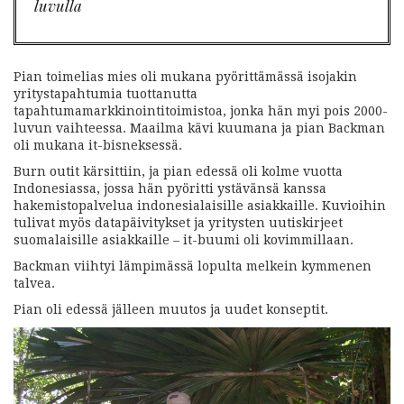
luvulla
Pian toimelias mies oli mukana pyörittämässä isojakin
yritystapahtumia tuottanutta
tapahtumamarkkinointitoimistoa, jonka hän myi pois 2000-
luvun vaihteessa. Maailma kävi kuumana ja pian Backman
oli mukana it-bisneksessä.
Burn outit kärsittiin, ja pian edessä oli kolme vuotta
Indonesiassa, jossa hän pyöritti ystävänsä kanssa
hakemistopalvelua indonesialaisille asiakkaille. Kuvioihin
tulivat myös datapäivitykset ja yritysten uutiskirjeet
suomalaisille asiakkaille – it-buumi oli kovimmillaan.
Backman viihtyi lämpimässä lopulta melkein kymmenen
talvea.
Pian oli edessä jälleen muutos ja uudet konseptit.