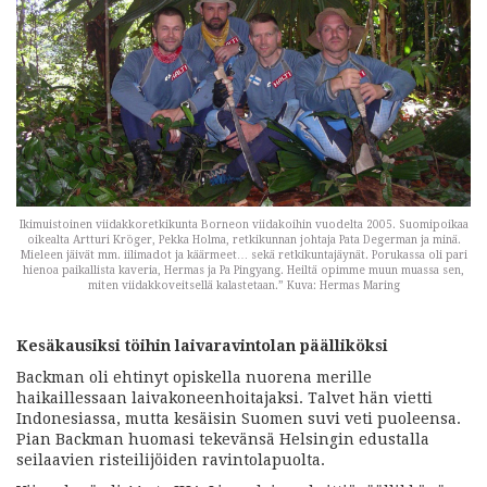
Ikimuistoinen viidakkoretkikunta Borneon viidakoihin vuodelta 2005. Suomipoikaa
oikealta Artturi Kröger, Pekka Holma, retkikunnan johtaja Pata Degerman ja minä.
Mieleen jäivät mm. iilimadot ja käärmeet… sekä retkikuntajäynät. Porukassa oli pari
hienoa paikallista kaveria, Hermas ja Pa Pingyang. Heiltä opimme muun muassa sen,
miten viidakkoveitsellä kalastetaan.” Kuva: Hermas Maring
Kesäkausiksi töihin laivaravintolan päälliköksi
Backman oli ehtinyt opiskella nuorena merille
haikaillessaan laivakoneenhoitajaksi. Talvet hän vietti
Indonesiassa, mutta kesäisin Suomen suvi veti puoleensa.
Pian Backman huomasi tekevänsä Helsingin edustalla
seilaavien risteilijöiden ravintolapuolta.