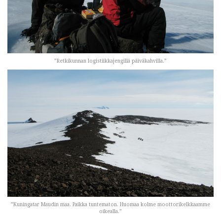
”Retkikunnan logistiikkajengillä päiväkahvilla.”
”Kuningatar Maudin maa. Paikka tuntematon. Huomaa kolme moottorikelkkaamme
oikealla.”