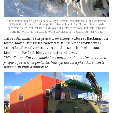
”Reen vetäminen on parasta, mita huskyt tietävät. Aamuisin valjakot ovat täynnä
räjähtävää voimaa ja kuski saa pitää tosissaan kiinni. On ollut etuoikeus saada
tyoskennellä koirien kanssa. Kaikki ovat yksilöitä, persoonallisuuksia. Kuvassa
Arctic Husky Farmin innokkaat koirat talvella 2010.” Kuvaaja: Artturi Kröger.
Talvet Backman asui ja asuu edelleen autossa. Backman on
toimeliaana ihmisenä rakentanut Sisu-maastokuorma-
auton lavalle talviasuttavan Pesän. Kamiina loimottaa
lämpöä ja Pesästä löytyy kaikki tarvittava.
”Minulla on ollut tuo yhdeksän vuotta. Asuisin autossa vuoden
ympäri, jos ei olisi perhettä. Viihdyn autossa yksinkertaisesti
paremmin kuin asunnoissa.”