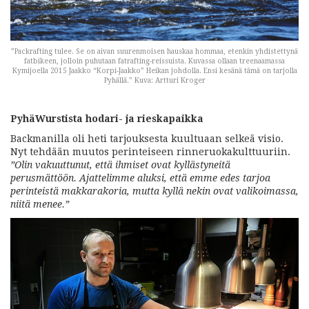
”Packrafting tulee. Se on aivan suurenmoisen hauskaa hommaa, etenkin yhdistettynä
fatbikeen, jolloin puhutaan fatrafting-reissuista. Kuvassa ollaan treenaamassa
Kymijoella 2015 Jaakko “Korpi-Jaakko” Heikan johdolla. Ensi kesänä tämä on tarjolla
Pyhällä.” Kuva: Artturi Kroger
PyhäWurstista hodari- ja rieskapaikka
Backmanilla oli heti tarjouksesta kuultuaan selkeä visio.
Nyt tehdään muutos perinteiseen rinneruokakulttuuriin.
”Olin vakuuttunut, että ihmiset ovat kyllästyneitä
perusmättöön. Ajattelimme aluksi, että emme edes tarjoa
perinteistä makkarakoria, mutta kyllä nekin ovat valikoimassa,
niitä menee.”