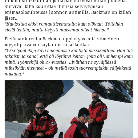
tutkimusretkikunnan johtajaan Survival-killan puolelta.
Survival-kilta kouluttaa ihmisiä selviytymään
erämaaolosuhteissa luonnon antimilla. Backman on killan
jäsen.
”Kuulostaa ehkä romanttisemmalta kuin olikaan. Töitähän
siellä tehtiin, mutta tietysti maisemat olivat hienot.”
Etelämantereella Backman oppi myös mitä viimeinen
myyntipäivä voi käytännössä tarkoittaa.
”Yksi työntekijä kävi hakemassa kontista pussikeittoja. Hän tuli
takaisin ja sanoi, että oli löytänyt keiton, joka oli vanhempi kuin
minä. Työntekijä oli 27-vuotias. Eiväthän ne syväjäässä
miksikään menneet – oli meillä tosin tuoreempiakin säilykkeitä
mukana.”