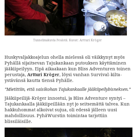
Tunnelmakuvia Pesästä. Kuvat: Artturi Kröger
Huskyvaljakkoajelun ohella mielessä oli väikkynyt myös
Pyhällä sijaitsevan Tajukankaan putouksen käyttäminen
jääkiipeilyyn. Eipä aikaakaan kun Bliss Adventuren toinen
perustaja,
Artturi Kröger
, löysi vanhan Survival-kilta-
ystävänsä kautta tiensä Pyhälle.
”Mietittiin, että saisikohan Tajukankaalle jääkiipeilybisneksen.”
Jääkiipeilijä-Kröger innostui, ja Bliss Adventure syntyi –
Tajukankaalla jääkiipeillään nyt jo seitsemättä talvea. Kun
hakkuhommat alkoivat sujua, oli edessä jälleen uusi
mahdollisuus. PyhäWurstin toimintaa tarjottiin
blissiläisille.