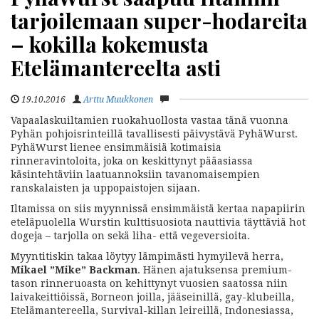
tarjoilemaan super-hodareita
– kokilla kokemusta
Etelämantereelta asti
19.10.2016
Arttu Muukkonen
Vapaalaskuiltamien ruokahuollosta vastaa tänä vuonna
Pyhän pohjoisrinteillä tavallisesti päivystävä PyhäWurst.
PyhäWurst lienee ensimmäisiä kotimaisia
rinneravintoloita, joka on keskittynyt pääasiassa
käsintehtäviin laatuannoksiin tavanomaisempien
ranskalaisten ja uppopaistojen sijaan.
Iltamissa on siis myynnissä ensimmäistä kertaa napapiirin
eteläpuolella Wurstin kulttisuosiota nauttivia täyttäviä hot
dogeja – tarjolla on sekä liha- että vegeversioita.
Myyntitiskin takaa löytyy lämpimästi hymyilevä herra,
Mikael ”Mike” Backman
. Hänen ajatuksensa premium-
tason rinneruoasta on kehittynyt vuosien saatossa niin
laivakeittiöissä, Borneon joilla, jääseinillä, gay-klubeilla,
Etelämantereella, Survival-killan leireillä, Indonesiassa,