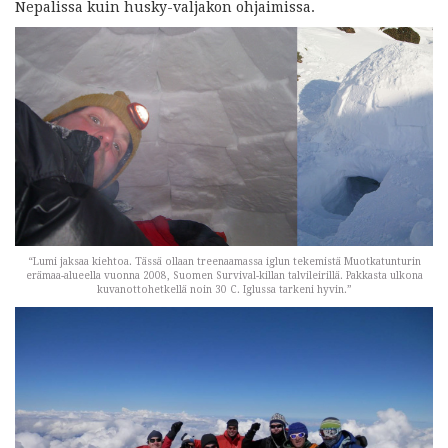
Nepalissa kuin husky-valjakon ohjaimissa.
“Lumi jaksaa kiehtoa. Tässä ollaan treenaamassa iglun tekemistä Muotkatunturin
erämaa-alueella vuonna 2008, Suomen Survival-killan talvileirillä. Pakkasta ulkona
kuvanottohetkellä noin 30 C. Iglussa tarkeni hyvin.”