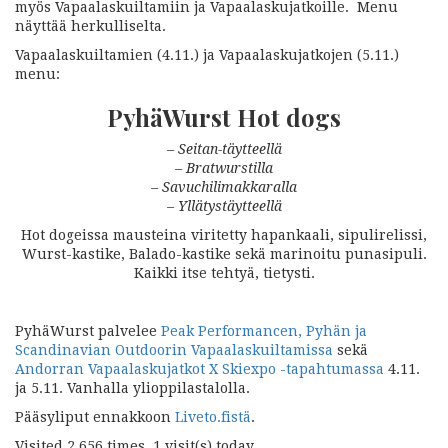
myös Vapaalaskuiltamiin ja Vapaalaskujatkoille. Menu
näyttää herkulliselta.
Vapaalaskuiltamien (4.11.) ja Vapaalaskujatkojen (5.11.)
menu:
PyhäWurst Hot dogs
– Seitan-täytteellä
– Bratwurstilla
– Savuchilimakkaralla
– Yllätystäytteellä
Hot dogeissa mausteina viritetty hapankaali, sipulirelissi,
Wurst-kastike, Balado-kastike sekä marinoitu punasipuli.
Kaikki itse tehtyä, tietysti.
PyhäWurst palvelee
Peak Performancen, Pyhän ja
Scandinavian Outdoorin Vapaalaskuiltamissa
sekä
Andorran Vapaalaskujatkot X Skiexpo -tapahtumassa
4.11.
ja 5.11. Vanhalla ylioppilastalolla.
Pääsyliput ennakkoon
Liveto.fistä
.
Visited 2 656 times, 1 visit(s) today