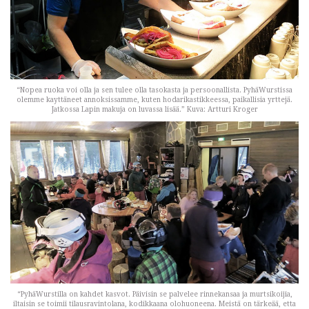
“Nopea ruoka voi olla ja sen tulee olla tasokasta ja persoonallista. PyhäWurstissa
olemme kayttäneet annoksissamme, kuten hodarikastikkeessa, paikallisia yrttejä.
Jatkossa Lapin makuja on luvassa lisää.” Kuva: Artturi Kroger
“PyhäWurstilla on kahdet kasvot. Päivisin se palvelee rinnekansaa ja murtsikoijia,
iltaisin se toimii tilausravintolana, kodikkaana olohuoneena. Meistä on tärkeää, etta