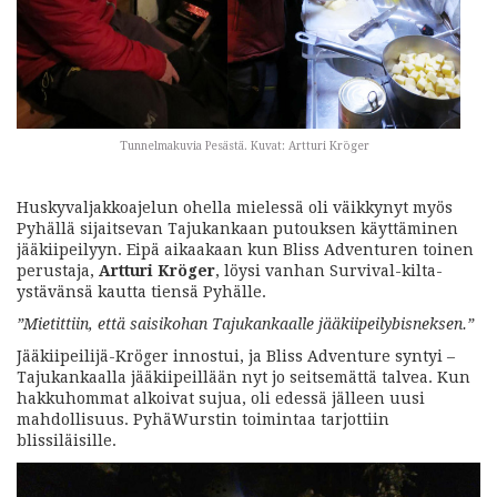
Tunnelmakuvia Pesästä. Kuvat: Artturi Kröger
Huskyvaljakkoajelun ohella mielessä oli väikkynyt myös
Pyhällä sijaitsevan Tajukankaan putouksen käyttäminen
jääkiipeilyyn. Eipä aikaakaan kun Bliss Adventuren toinen
perustaja,
Artturi Kröger
, löysi vanhan Survival-kilta-
ystävänsä kautta tiensä Pyhälle.
”Mietittiin, että saisikohan Tajukankaalle jääkiipeilybisneksen.”
Jääkiipeilijä-Kröger innostui, ja Bliss Adventure syntyi –
Tajukankaalla jääkiipeillään nyt jo seitsemättä talvea. Kun
hakkuhommat alkoivat sujua, oli edessä jälleen uusi
mahdollisuus. PyhäWurstin toimintaa tarjottiin
blissiläisille.