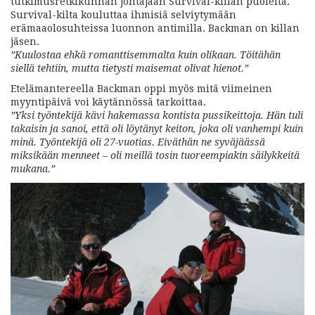
tutkimusretkikunnan johtajaan Survival-killan puolelta.
Survival-kilta kouluttaa ihmisiä selviytymään
erämaaolosuhteissa luonnon antimilla. Backman on killan
jäsen.
”Kuulostaa ehkä romanttisemmalta kuin olikaan. Töitähän
siellä tehtiin, mutta tietysti maisemat olivat hienot.”
Etelämantereella Backman oppi myös mitä viimeinen
myyntipäivä voi käytännössä tarkoittaa.
”Yksi työntekijä kävi hakemassa kontista pussikeittoja. Hän tuli
takaisin ja sanoi, että oli löytänyt keiton, joka oli vanhempi kuin
minä. Työntekijä oli 27-vuotias. Eiväthän ne syväjäässä
miksikään menneet – oli meillä tosin tuoreempiakin säilykkeitä
mukana.”