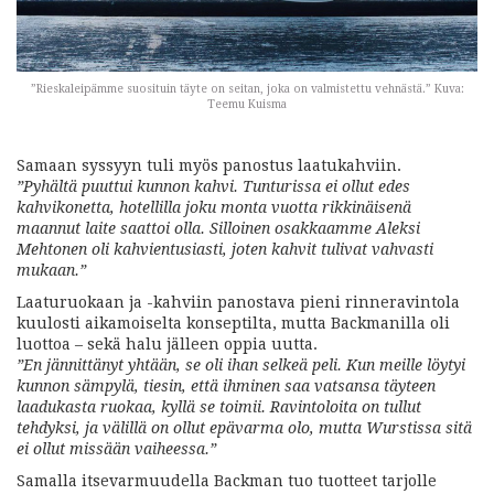
”Rieskaleipämme suosituin täyte on seitan, joka on valmistettu vehnästä.” Kuva:
Teemu Kuisma
Samaan syssyyn tuli myös panostus laatukahviin.
”Pyhältä puuttui kunnon kahvi. Tunturissa ei ollut edes
kahvikonetta, hotellilla joku monta vuotta rikkinäisenä
maannut laite saattoi olla. Silloinen osakkaamme Aleksi
Mehtonen oli kahvientusiasti, joten kahvit tulivat vahvasti
mukaan.”
Laaturuokaan ja -kahviin panostava pieni rinneravintola
kuulosti aikamoiselta konseptilta, mutta Backmanilla oli
luottoa – sekä halu jälleen oppia uutta.
”En jännittänyt yhtään, se oli ihan selkeä peli. Kun meille löytyi
kunnon sämpylä, tiesin, että ihminen saa vatsansa täyteen
laadukasta ruokaa, kyllä se toimii. Ravintoloita on tullut
tehdyksi, ja välillä on ollut epävarma olo, mutta Wurstissa sitä
ei ollut missään vaiheessa.”
Samalla itsevarmuudella Backman tuo tuotteet tarjolle