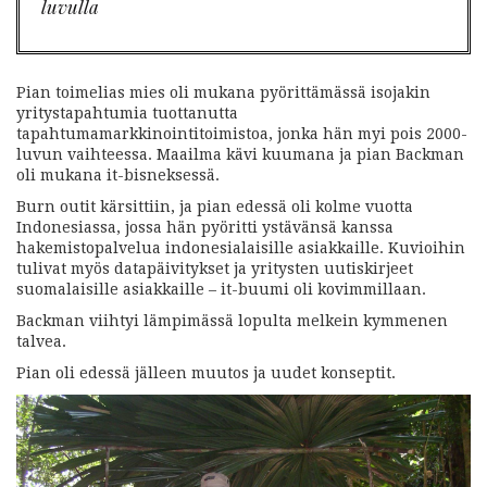
luvulla
Pian toimelias mies oli mukana pyörittämässä isojakin
yritystapahtumia tuottanutta
tapahtumamarkkinointitoimistoa, jonka hän myi pois 2000-
luvun vaihteessa. Maailma kävi kuumana ja pian Backman
oli mukana it-bisneksessä.
Burn outit kärsittiin, ja pian edessä oli kolme vuotta
Indonesiassa, jossa hän pyöritti ystävänsä kanssa
hakemistopalvelua indonesialaisille asiakkaille. Kuvioihin
tulivat myös datapäivitykset ja yritysten uutiskirjeet
suomalaisille asiakkaille – it-buumi oli kovimmillaan.
Backman viihtyi lämpimässä lopulta melkein kymmenen
talvea.
Pian oli edessä jälleen muutos ja uudet konseptit.