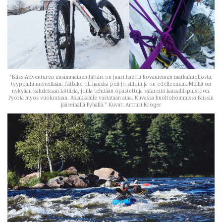
”Bliss Adventuren ensimmäinen fättäri on juuri haettu Rovaniemen matkahuollosta,
tyyppailu meneillään. Fatbike oli hauska peli jo silloin ja on edelleenkin. Meillä on
nykyään kahdeksan fättäriä, joilla tehdään opastettuja safareita kansallispuistoon.
Pyoriä myos vuokrataan. Asiakkaalle vastataan aina. Kuvassa huoltohommissa Blissin
jääseinällä Pyhällä.” Kuvat: Artturi Kröger