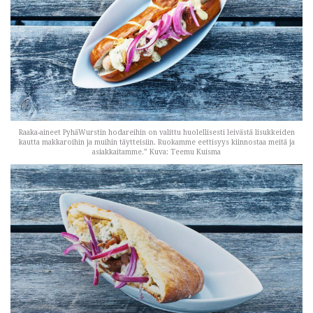
Raaka-aineet PyhäWurstin hodareihin on valittu huolellisesti leivästä lisukkeiden
kautta makkaroihin ja muihin täytteisiin. Ruokamme eettisyys kiinnostaa meitä ja
asiakkaitamme.” Kuva: Teemu Kuisma