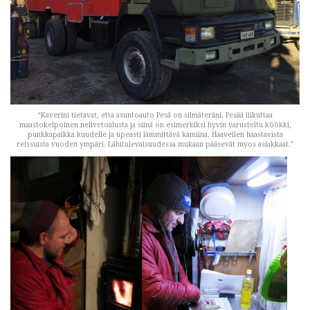
“Kaverini tietavat, etta asuntoauto Pesä on silmäteräni. Pesää liikuttaa
maastokelpoinen nelivetoalusta ja siinä on esimerkiksi hyvin varusteltu köökki,
punkkapaikka kuudelle ja upeasti lämmittävä kamiina. Haaveilen haastavista
reissuista vuoden ympäri. Lähitulevaisuudessa mukaan pääsevät myos asiakkaat.”