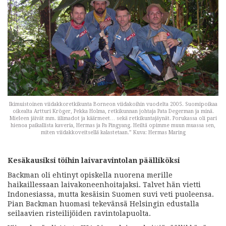
Ikimuistoinen viidakkoretkikunta Borneon viidakoihin vuodelta 2005. Suomipoikaa
oikealta Artturi Kröger, Pekka Holma, retkikunnan johtaja Pata Degerman ja minä.
Mieleen jäivät mm. iilimadot ja käärmeet… sekä retkikuntajäynät. Porukassa oli pari
hienoa paikallista kaveria, Hermas ja Pa Pingyang. Heiltä opimme muun muassa sen,
miten viidakkoveitsellä kalastetaan.” Kuva: Hermas Maring
Kesäkausiksi töihin laivaravintolan päälliköksi
Backman oli ehtinyt opiskella nuorena merille
haikaillessaan laivakoneenhoitajaksi. Talvet hän vietti
Indonesiassa, mutta kesäisin Suomen suvi veti puoleensa.
Pian Backman huomasi tekevänsä Helsingin edustalla
seilaavien risteilijöiden ravintolapuolta.