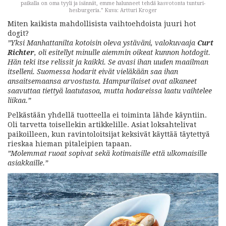
paikalla on oma tyyli ja isännät, emme halunneet tehdä kasvotonta tunturi-
hesburgeria.” Kuva: Artturi Kroger
Miten kaikista mahdollisista vaihtoehdoista juuri hot
dogit?
”Yksi Manhattanilta kotoisin oleva ystäväni, valokuvaaja
Curt
Richter
, oli esitellyt minulle aiemmin oikeat kunnon hotdogit.
Hän teki itse relissit ja kaikki. Se avasi ihan uuden maailman
itselleni. Suomessa hodarit eivät vieläkään saa ihan
ansaitsemaansa arvostusta. Hampurilaiset ovat alkaneet
saavuttaa tiettyä laatutasoa, mutta hodareissa laatu vaihtelee
liikaa.”
Pelkästään yhdellä tuotteella ei toiminta lähde käyntiin.
Oli tarvetta toisellekin artikkelille. Asiat loksahtelivat
paikoilleen, kun ravintoloitsijat keksivät käyttää täytettyä
rieskaa hieman pitaleipien tapaan.
”Molemmat ruoat sopivat sekä kotimaisille että ulkomaisille
asiakkaille.”