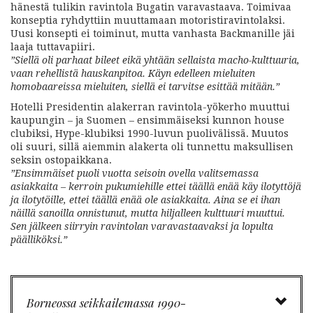
hänestä tulikin ravintola Bugatin varavastaava. Toimivaa
konseptia ryhdyttiin muuttamaan motoristiravintolaksi.
Uusi konsepti ei toiminut, mutta vanhasta Backmanille jäi
laaja tuttavapiiri.
”Siellä oli parhaat bileet eikä yhtään sellaista macho-kulttuuria,
vaan rehellistä hauskanpitoa. Käyn edelleen mieluiten
homobaareissa mieluiten, siellä ei tarvitse esittää mitään.”
Hotelli Presidentin alakerran ravintola-yökerho muuttui
kaupungin – ja Suomen – ensimmäiseksi kunnon house
clubiksi, Hype-klubiksi 1990-luvun puolivälissä. Muutos
oli suuri, sillä aiemmin alakerta oli tunnettu maksullisen
seksin ostopaikkana.
”Ensimmäiset puoli vuotta seisoin ovella valitsemassa
asiakkaita – kerroin pukumiehille ettei täällä enää käy ilotyttöjä
ja ilotytöille, ettei täällä enää ole asiakkaita. Aina se ei ihan
näillä sanoilla onnistunut, mutta hiljalleen kulttuuri muuttui.
Sen jälkeen siirryin ravintolan varavastaavaksi ja lopulta
päälliköksi.”
Borneossa seikkailemassa 1990-