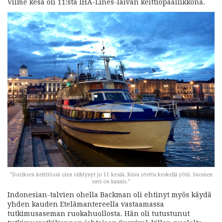
Viime kesä oli 11:sta IHA-Lines-laivan keittiöpäällikkönä.
”Doriksen keittiössä olen viihtynyt jo 11 kesää. Kuva otettu keskellä yötä. Suomen
suvi on kaunis.”
Indonesian-talvien ohella Backman oli ehtinyt myös käydä
yhden kauden Etelämantereella vastaamassa
tutkimusaseman ruokahuollosta. Hän oli tutustunut