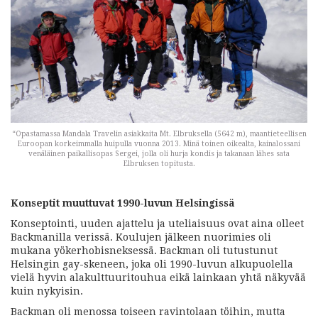
“Opastamassa Mandala Travelin asiakkaita Mt. Elbruksella (5642 m), maantieteellisen
Euroopan korkeimmalla huipulla vuonna 2013. Minä toinen oikealta, kainalossani
venäläinen paikallisopas Sergei, jolla oli hurja kondis ja takanaan lähes sata
Elbruksen topitusta.
Konseptit muuttuvat 1990-luvun Helsingissä
Konseptointi, uuden ajattelu ja uteliaisuus ovat aina olleet
Backmanilla verissä. Koulujen jälkeen nuorimies oli
mukana yökerhobisneksessä. Backman oli tutustunut
Helsingin gay-skeneen, joka oli 1990-luvun alkupuolella
vielä hyvin alakulttuuritouhua eikä lainkaan yhtä näkyvää
kuin nykyisin.
Backman oli menossa toiseen ravintolaan töihin, mutta