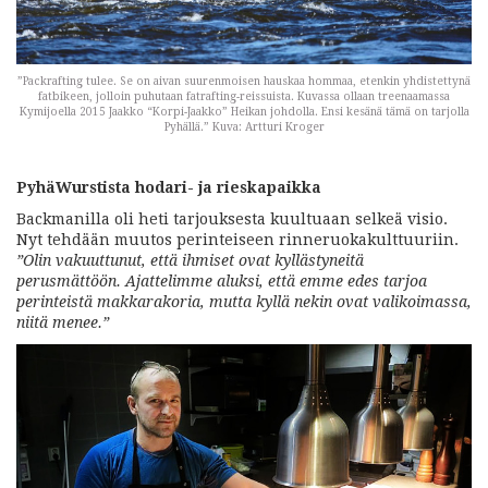
”Packrafting tulee. Se on aivan suurenmoisen hauskaa hommaa, etenkin yhdistettynä
fatbikeen, jolloin puhutaan fatrafting-reissuista. Kuvassa ollaan treenaamassa
Kymijoella 2015 Jaakko “Korpi-Jaakko” Heikan johdolla. Ensi kesänä tämä on tarjolla
Pyhällä.” Kuva: Artturi Kroger
PyhäWurstista hodari- ja rieskapaikka
Backmanilla oli heti tarjouksesta kuultuaan selkeä visio.
Nyt tehdään muutos perinteiseen rinneruokakulttuuriin.
”Olin vakuuttunut, että ihmiset ovat kyllästyneitä
perusmättöön. Ajattelimme aluksi, että emme edes tarjoa
perinteistä makkarakoria, mutta kyllä nekin ovat valikoimassa,
niitä menee.”