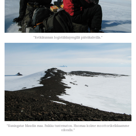
”Retkikunnan logistiikkajengillä päiväkahvilla.”
”Kuningatar Maudin maa. Paikka tuntematon. Huomaa kolme moottorikelkkaamme
oikealla.”