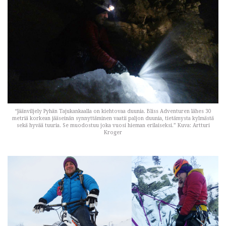
“Jäänviljely Pyhän Tajukankaalla on kiehtovaa duunia. Bliss Adventuren lähes 30
metriä korkean jääseinän synnyttäminen vaatii paljon duunia, tietämysta kylmästä
sekä hyvää tuuria. Se muodostuu joka vuosi hieman erilaiseksi.” Kuva: Artturi
Kroger