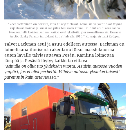
”Reen vetäminen on parasta, mita huskyt tietävät. Aamuisin valjakot ovat täynnä
räjähtävää voimaa ja kuski saa pitää tosissaan kiinni. On ollut etuoikeus saada
tyoskennellä koirien kanssa. Kaikki ovat yksilöitä, persoonallisuuksia. Kuvassa
Arctic Husky Farmin innokkaat koirat talvella 2010.” Kuvaaja: Artturi Kröger.
Talvet Backman asui ja asuu edelleen autossa. Backman on
toimeliaana ihmisenä rakentanut Sisu-maastokuorma-
auton lavalle talviasuttavan Pesän. Kamiina loimottaa
lämpöä ja Pesästä löytyy kaikki tarvittava.
”Minulla on ollut tuo yhdeksän vuotta. Asuisin autossa vuoden
ympäri, jos ei olisi perhettä. Viihdyn autossa yksinkertaisesti
paremmin kuin asunnoissa.”