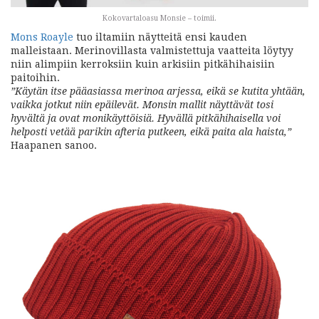
Kokovartaloasu Monsie – toimii.
Mons Roayle
tuo iltamiin näytteitä ensi kauden
malleistaan. Merinovillasta valmistettuja vaatteita löytyy
niin alimpiin kerroksiin kuin arkisiin pitkähihaisiin
paitoihin.
”Käytän itse pääasiassa merinoa arjessa, eikä se kutita yhtään,
vaikka jotkut niin epäilevät. Monsin mallit näyttävät tosi
hyvältä ja ovat monikäyttöisiä. Hyvällä pitkähihaisella voi
helposti vetää parikin afteria putkeen, eikä paita ala haista,”
Haapanen sanoo.