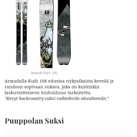
Armada Kufo 108.
Armadalla Kufo 108 edustaa nykyaikaista keveää ja
randoon sopivaan suksea, joka on kuitenkin
laskuvoittoiseen touhuiluun tarkoitettu.
”Kevyt backcountry-suksi vaihteleviin olosuhteisiin.”
Puuppolan Suksi