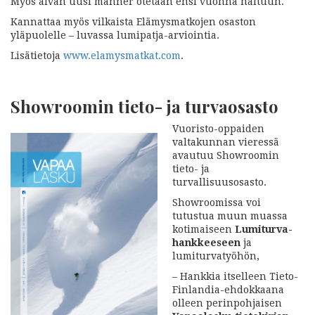
Myös aivan uusi manner otetaan ensi vuonna haltuun.
Kannattaa myös vilkaista Elämysmatkojen osaston
yläpuolelle – luvassa lumipatja-arviointia.
Lisätietoja
www.elamysmatkat.com
.
Showroomin tieto- ja turvaosasto
Vuoristo-oppaiden
valtakunnan vieressä
avautuu Showroomin
tieto- ja
turvallisuusosasto.
Showroomissa voi
tutustua muun muassa
kotimaiseen
Lumiturva-
hankkeeseen
ja
lumiturvatyöhön,
– Hankkia itselleen Tieto-
Finlandia-ehdokkaana
olleen perinpohjaisen