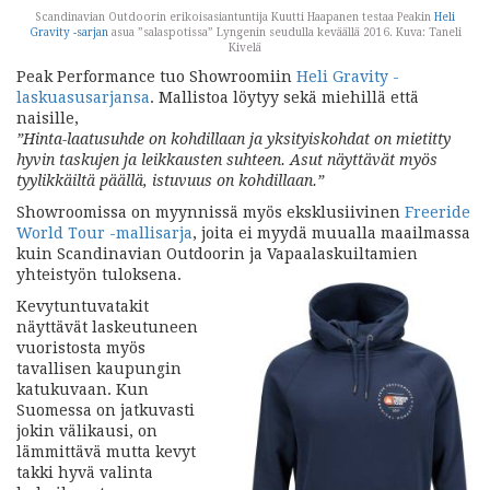
Scandinavian Outdoorin erikoisasiantuntija Kuutti Haapanen testaa Peakin
Heli
Gravity -sarjan
asua ”salaspotissa” Lyngenin seudulla keväällä 2016. Kuva: Taneli
Kivelä
Peak Performance tuo Showroomiin
Heli Gravity -
laskuasusarjansa
. Mallistoa löytyy sekä miehillä että
naisille,
”Hinta-laatusuhde on kohdillaan ja yksityiskohdat on mietitty
hyvin taskujen ja leikkausten suhteen. Asut näyttävät myös
tyylikkäiltä päällä, istuvuus on kohdillaan.”
Showroomissa on myynnissä myös eksklusiivinen
Freeride
World Tour -mallisarja
, joita ei myydä muualla maailmassa
kuin Scandinavian Outdoorin ja Vapaalaskuiltamien
yhteistyön tuloksena.
Kevytuntuvatakit
näyttävät laskeutuneen
vuoristosta myös
tavallisen kaupungin
katukuvaan. Kun
Suomessa on jatkuvasti
jokin välikausi, on
lämmittävä mutta kevyt
takki hyvä valinta