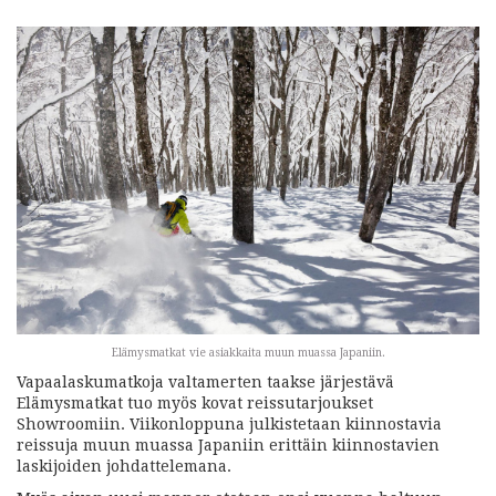
Elämysmatkat vie asiakkaita muun muassa Japaniin.
Vapaalaskumatkoja valtamerten taakse järjestävä
Elämysmatkat tuo myös kovat reissutarjoukset
Showroomiin. Viikonloppuna julkistetaan kiinnostavia
reissuja muun muassa Japaniin erittäin kiinnostavien
laskijoiden johdattelemana.