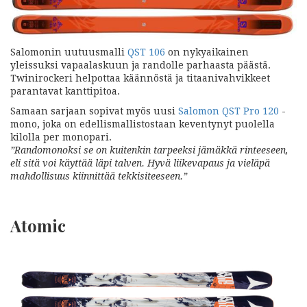
Salomonin uutuusmalli
QST 106
on nykyaikainen
yleissuksi vapaalaskuun ja randolle parhaasta päästä.
Twinirockeri helpottaa käännöstä ja titaanivahvikkeet
parantavat kanttipitoa.
Samaan sarjaan sopivat myös uusi
Salomon QST Pro 120
-
mono, joka on edellismallistostaan keventynyt puolella
kilolla per monopari.
”Randomonoksi se on kuitenkin tarpeeksi jämäkkä rinteeseen,
eli sitä voi käyttää läpi talven. Hyvä liikevapaus ja vieläpä
mahdollisuus kiinnittää tekkisiteeseen.”
Atomic