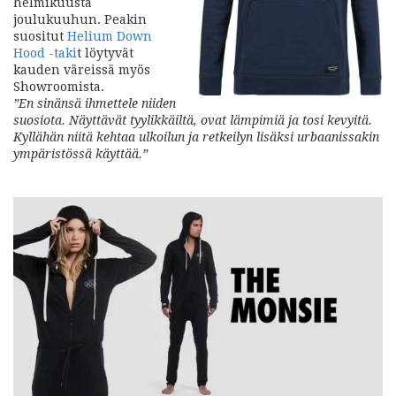
helmikuusta
joulukuuhun. Peakin
suositut
Helium Down
Hood -taki
t löytyvät
kauden väreissä myös
Showroomista.
”En sinänsä ihmettele niiden
suosiota. Näyttävät tyylikkäiltä, ovat lämpimiä ja tosi kevyitä.
Kyllähän niitä kehtaa ulkoilun ja retkeilyn lisäksi urbaanissakin
ympäristössä käyttää.”