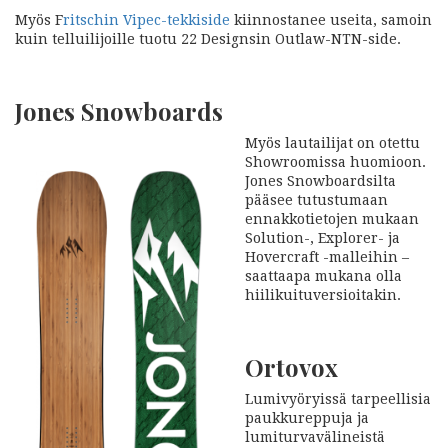
Myös F
ritschin Vipec-tekkiside
kiinnostanee useita, samoin
kuin telluilijoille tuotu 22 Designsin Outlaw-NTN-side.
Jones Snowboards
Myös lautailijat on otettu
Showroomissa huomioon.
Jones Snowboardsilta
pääsee tutustumaan
ennakkotietojen mukaan
Solution-, Explorer- ja
Hovercraft -malleihin –
saattaapa mukana olla
hiilikuituversioitakin.
Ortovox
Lumivyöryissä tarpeellisia
paukkureppuja ja
lumiturvavälineistä