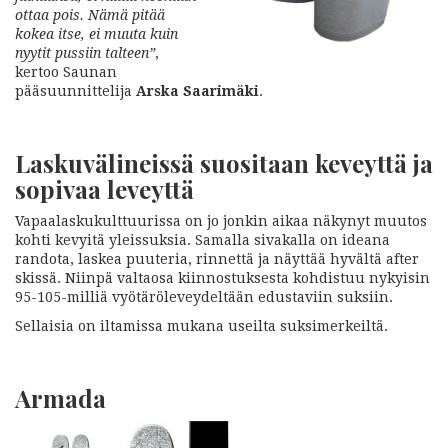
ottaa pois. Nämä pitää
kokea itse, ei muuta kuin
nyytit pussiin talteen”
,
kertoo Saunan
pääsuunnittelija
Arska Saarimäki
.
Laskuvälineissä suositaan keveyttä ja
sopivaa leveyttä
Vapaalaskukulttuurissa on jo jonkin aikaa näkynyt muutos
kohti kevyitä yleissuksia. Samalla sivakalla on ideana
randota, laskea puuteria, rinnettä ja näyttää hyvältä after
skissä. Niinpä valtaosa kiinnostuksesta kohdistuu nykyisin
95-105-milliä vyötäröleveydeltään edustaviin suksiin.
Sellaisia on iltamissa mukana useilta suksimerkeiltä.
Armada