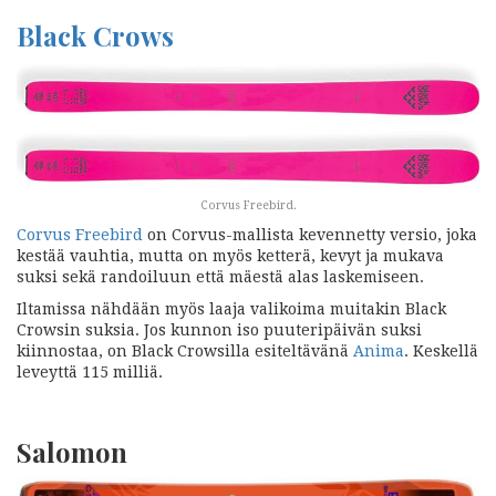
Black Crows
Corvus Freebird.
Corvus Freebird
on Corvus-mallista kevennetty versio, joka
kestää vauhtia, mutta on myös ketterä, kevyt ja mukava
suksi sekä randoiluun että mäestä alas laskemiseen.
Iltamissa nähdään myös laaja valikoima muitakin Black
Crowsin suksia. Jos kunnon iso puuteripäivän suksi
kiinnostaa, on Black Crowsilla esiteltävänä
Anima
. Keskellä
leveyttä 115 milliä.
Salomon