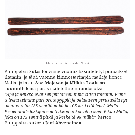
Malla. Kuva: Puuppolan Suksi
Puuppolan Suksi toi viime vuonna käsintehdyt puusukset
iltamiin, ja tänä vuonna kiinnostavimpia malleja lienee
Malla, joka on
Ape Majavan
ja
Miikka Laakson
suunnittelema paras mahdollinen randosuksi.
”Ape ja Miikka ovat sen piirtäneet, minä sitten toteutin. Viime
talvena teimme pari prototyyppiä ja palautteen perusteella nyt
on muotoiltu 183 senttiä pitkä ja 105 keskeltä leveä Malla.
Pienemmille laskijoille ja tiukkoihin kuruihin sopii Pikku-Malla,
joka on 173 senttiä pitkä ja keskeltä 98 milliä”
, kertoo
Puuppolan suksen
Jani Ahvenainen
.