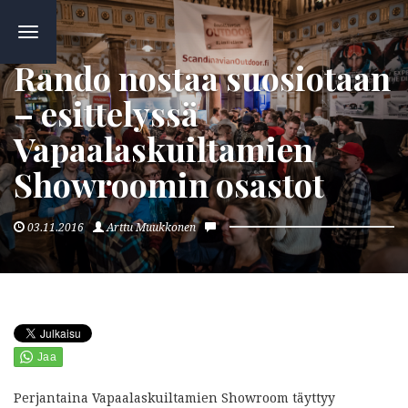
TOGGLE
NAVIGATION
Rando nostaa suosiotaan
– esittelyssä
Vapaalaskuiltamien
Showroomin osastot
03.11.2016
Arttu Muukkonen
Perjantaina Vapaalaskuiltamien Showroom täyttyy