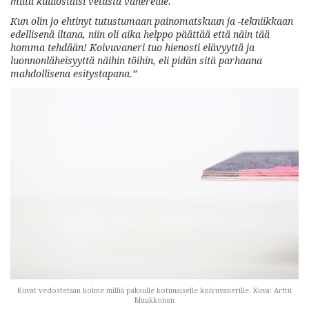
miltä kuulostaisi vetästä vanereille.
Kun olin jo ehtinyt tutustumaan painomatskuun ja -tekniikkaan
edellisenä iltana, niin oli aika helppo päättää että näin tää
homma tehdään! Koivuvaneri tuo hienosti elävyyttä ja
luonnonläheisyyttä näihin töihin, eli pidän sitä parhaana
mahdollisena esitystapana.”
Kuvat vedostetaan kolme milliä paksulle kotimaiselle koivuvanerille. Kuva: Arttu
Muukkonen