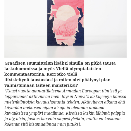
Graafisen suunnittelun lisäksi sinulla on pitkä tausta
laskuhommissa ja myös Ylellä olympialaisten
kommentaattorina. Kerrotko vielä
tiivistettynä taustastasi ja miten olet päätynyt pian
valmistumaan taiteen maisteriksi?
”Kuusi vuotta ammattilaisena Armadan Euroopan tiimissä ja
loppuvuodet aktiiviuraa meni täysin Nipwitz-laskujengin kanssa
mielenkiintoisia kuvaushommia tehden. Aktiiviuran aikana ehti
käymään melkosen nipun kisoja ja olemaan mukana
kuvauksissa ympäri maailmaa. Kisoissa laskin lähinnä paippia
ja big airia, joskus harvoin slopestyleäkin, mutta en koskaan
kokenut sitä kisamaailmaa mun jutuksi.