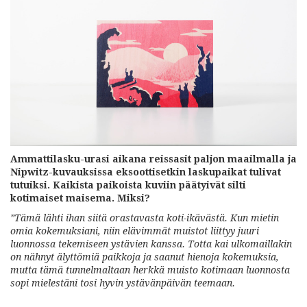
Ammattilasku-urasi aikana reissasit paljon maailmalla ja
Nipwitz-kuvauksissa eksoottisetkin laskupaikat tulivat
tutuiksi. Kaikista paikoista kuviin päätyivät silti
kotimaiset maisema. Miksi?
”Tämä lähti ihan siitä orastavasta koti-ikävästä. Kun mietin
omia kokemuksiani, niin elävimmät muistot liittyy juuri
luonnossa tekemiseen ystävien kanssa. Totta kai ulkomaillakin
on nähnyt älyttömiä paikkoja ja saanut hienoja kokemuksia,
mutta tämä tunnelmaltaan herkkä muisto kotimaan luonnosta
sopi mielestäni tosi hyvin ystävänpäivän teemaan.