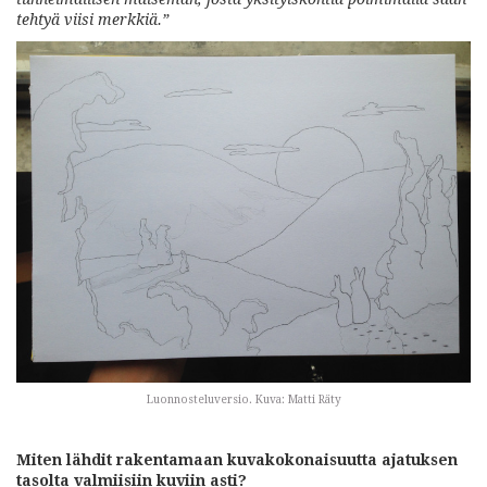
tehtyä viisi merkkiä.”
Luonnosteluversio. Kuva: Matti Räty
Miten lähdit rakentamaan kuvakokonaisuutta ajatuksen
tasolta valmiisiin kuviin asti?