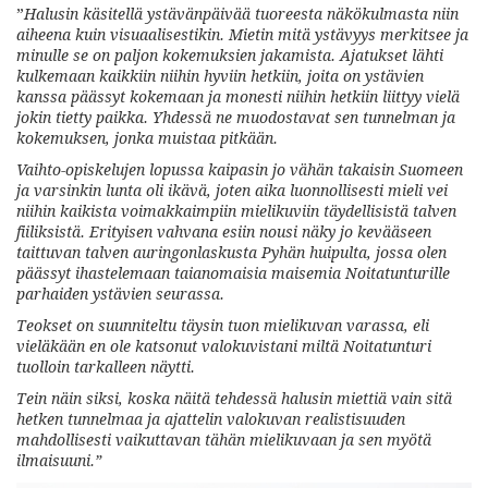
”
Halusin käsitellä ystävänpäivää tuoreesta näkökulmasta niin
aiheena kuin visuaalisestikin. Mietin mitä ystävyys merkitsee ja
minulle se on paljon kokemuksien jakamista. Ajatukset lähti
kulkemaan kaikkiin niihin hyviin hetkiin, joita on ystävien
kanssa päässyt kokemaan ja monesti niihin hetkiin liittyy vielä
jokin tietty paikka. Yhdessä ne muodostavat sen tunnelman ja
kokemuksen, jonka muistaa pitkään.
Vaihto-opiskelujen lopussa kaipasin jo vähän takaisin Suomeen
ja varsinkin lunta oli ikävä, joten aika luonnollisesti mieli vei
niihin kaikista voimakkaimpiin mielikuviin täydellisistä talven
fiiliksistä. Erityisen vahvana esiin nousi näky jo kevääseen
taittuvan talven auringonlaskusta Pyhän huipulta, jossa olen
päässyt ihastelemaan taianomaisia maisemia Noitatunturille
parhaiden ystävien seurassa.
Teokset on suunniteltu täysin tuon mielikuvan varassa, eli
vieläkään en ole katsonut valokuvistani miltä Noitatunturi
tuolloin tarkalleen näytti.
Tein näin siksi, koska näitä tehdessä halusin miettiä vain sitä
hetken tunnelmaa ja ajattelin valokuvan realistisuuden
mahdollisesti vaikuttavan tähän mielikuvaan ja sen myötä
ilmaisuuni.”