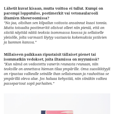
Lähetit kuvat kisaan, mutta voittoa ei tullut. Kumpi on
parempi lopputulos, postimerkit vai vetonaularooli
iltamien Showroomissa?
”No jaa, olisihan sen kilpailun voitosta ansainnut kuusi tonnia.
Mutta toisaalta postimerkit olisivat olleet niin pieniä, että on
siistiä näyttää näitä teoksia isommassa koossa ja sellaiselle
yleisölle, jolta varmasti löytyy vastaavia kokemuksia ystävien
ja luonnon kanssa.”
Millaiseen paikkaan ripustaisit tällaiset pienet tai
isommatkin vedokset, joita iltamissa on myynnissä?
”Kun nämä on vedostettu vanerin reunasta reunaan, niin
teoksille on annettava hieman tilaa ympärille. Oma suosikkityyli
on ripustaa valkealle seinälle ihan sellaisenaan ja rauhoittaa se
ympärillä oleva alue. Jos haluaa kehystää, niin siinäkin valkea
passepartout sopii parhaiten.”