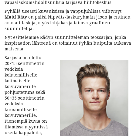
vapaalaskumahdollisuuksia tarjoava hiihtokeskus.
Pyhällä useasti kuvauksissa ja vappujuhlissa viihtynyt
Matti Räty
on paitsi Nipwitz-laskuryhmän jäsen ja entinen
ammattilaskija, myös lahjakas ja taitava graafinen
suunnittelija.
Nyt esittelemme Rädyn suunnitteleman teossarjan, jonka
inspiraation lähteenä on toiminut Pyhän huipulta aukeava
maisema.
Sarjasta on otettu
20×15 senttimetrin
vedoksia
kolmemilliselle
kotimaiselle
koivuvanerille
pohjustettuna sekä
50×35 senttimetrin
vedoksia
kuusimilliselle
koivuvanerille.
Pienempiä kuvia on
iltamissa myynnissä
useita kappaleita,