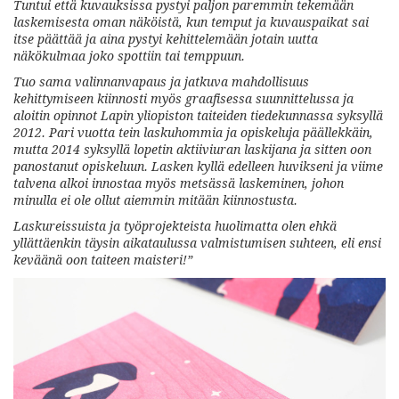
Tuntui että kuvauksissa pystyi paljon paremmin tekemään
laskemisesta oman näköistä, kun temput ja kuvauspaikat sai
itse päättää ja aina pystyi kehittelemään jotain uutta
näkökulmaa joko spottiin tai temppuun.
Tuo sama valinnanvapaus ja jatkuva mahdollisuus
kehittymiseen kiinnosti myös graafisessa suunnittelussa ja
aloitin opinnot Lapin yliopiston taiteiden tiedekunnassa syksyllä
2012. Pari vuotta tein laskuhommia ja opiskeluja päällekkäin,
mutta 2014 syksyllä lopetin aktiiviuran laskijana ja sitten oon
panostanut opiskeluun. Lasken kyllä edelleen huvikseni ja viime
talvena alkoi innostaa myös metsässä laskeminen, johon
minulla ei ole ollut aiemmin mitään kiinnostusta.
Laskureissuista ja työprojekteista huolimatta olen ehkä
yllättäenkin täysin aikataulussa valmistumisen suhteen, eli ensi
keväänä oon taiteen maisteri!”