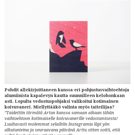
Pohdit allekirjoittaneen kanssa eri pohjustusvaihtoehtoja
alumiinista kapalevyn kautta suunnilleen kelohonkaan
asti. Lopulta vedostuspohjaksi valikoitui kotimainen
koivuvaneri. Miellyttääkö valinta myös taiteilijaa?
”Taidettiin törmätä Artun kanssa samaan aikaan tähän
vaihtoehtoon kotimaiselle koivuvanerille vedostamisesta!
Luultavasti molemmat selailtiin Instagramia läpi yön
alkutunteina ja seuraavana päivänä Arttu sitten soitti, että