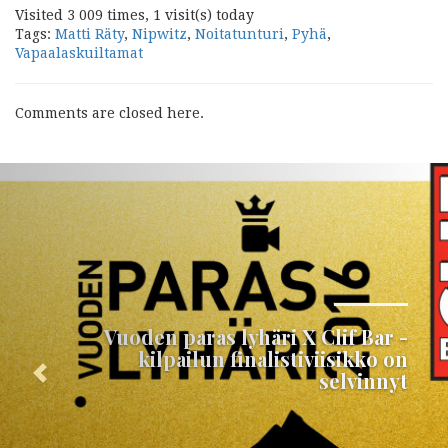
Visited 3 009 times, 1 visit(s) today
Tags:
Matti Räty
,
Nipwitz
,
Noitatunturi
,
Pyhä
,
Vapaalaskuiltamat
Comments are closed here.
Seuraava
Vuoden paras lyhäri X Clif Bar -
kilpailun finalistiviisikko on
selvinnyt