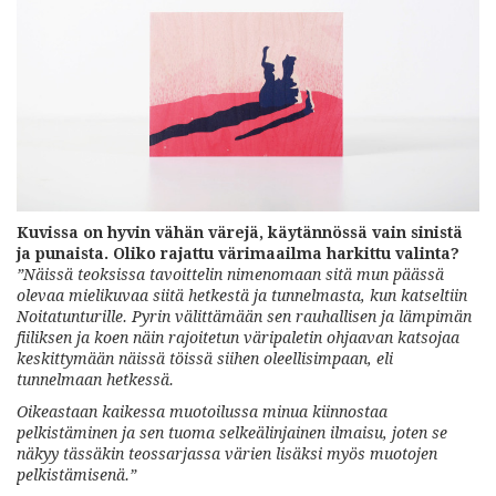
Kuvissa on hyvin vähän värejä, käytännössä vain sinistä
ja punaista. Oliko rajattu värimaailma harkittu valinta?
”Näissä teoksissa tavoittelin nimenomaan sitä mun päässä
olevaa mielikuvaa siitä hetkestä ja tunnelmasta, kun katseltiin
Noitatunturille. Pyrin välittämään sen rauhallisen ja lämpimän
fiiliksen ja koen näin rajoitetun väripaletin ohjaavan katsojaa
keskittymään näissä töissä siihen oleellisimpaan, eli
tunnelmaan hetkessä.
Oikeastaan kaikessa muotoilussa minua kiinnostaa
pelkistäminen ja sen tuoma selkeälinjainen ilmaisu, joten se
näkyy tässäkin teossarjassa värien lisäksi myös muotojen
pelkistämisenä.”