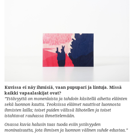
Kuvissa ei näy ihmisiä, vaan pupupari ja lintuja. Missä
kaikki vapaalaskijat ovat?
”Ystävyyttä on monenlaista ja tahdoin käsitellä aihetta eläinten
sekä luonnon kautta. Teoksissa eläimet nauttivat luonnosta
ihmisten lailla; toiset puiden välissä liihotellen ja toiset
istahtavat rauhassa ihmettelemään.
Osassa kuvia halusin taas tuoda esiin ystävyyden
moninaisuutta, jota ihmisen ja luonnon välinen suhde edustaa.”