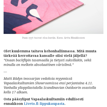
Puun syyt tuovat eloa kuviin. Kuva: Arttu Muukkonen
Olet kuulemma taitava kehonhallinnassa. Mitä muuta
tärkeää kerrottavaa kansalle olisi vielä jäljellä?
”Osaan backflipin tasamaalla ja tietysti suksillakin, sekä
minulla on melkein absoluuttinen värisilmä.”
—
Matti Rädyn teossarjan vedoksia myynnissä
Vapaalaskuiltamien Showroomissa ensi perjantaina 4.11.
Vanhalla ylioppilastalolla Scandinavian Outdoorin osastolla
kello 17 alkaen.
Osta pääsyliput Vapaalaskuiltamiin edullisesti
ennakkoon
Liveto.fi-lippukaupasta
.