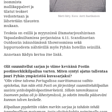
isommista
mallikappaleet ja
tilatut teokset
vedostetaan ja
Matti Räty. Kuva: Antti Raatikainen
lähetetään tilausten
mukaan.
Teoksia on esillä ja myynnissä iltamatarjoushintaan
Vapaalaskuiltamissa perjantaina 4.11. Scandinavian
Outdoorin isännöimässä Showroomissa sekä
loppuvuodesta nähtävillä myös Pyhän hotellin seinillä.
Annetaan Rädyn kertoa itse lisää.
Olit suunnitellut sarjan jo viime keväänä Postin
postimerkkikilpailua varten. Miten syntyi ajatus tallentaa
juuri Pyhän ympäristöä kuvasarjaksi?
”Olin viime talvena Portugalissa suorittamassa vaihto-
opiskelua, kun näin että Posti on järjestänyt suunnittelukilpailun
uusista ystävänpäiväpostimerkeistä. Silloin tammikuussa
Suomeen paluu oli jo lähestymässä, ja odotin innolla pääseväni
kunnon talven keskelle.
Kilpailuun pyydettiin viiden merkin sarjaa ja tahdoin tehdä
tunnelmallisen maiseman, josta yksityiskohtia poimimalla saan