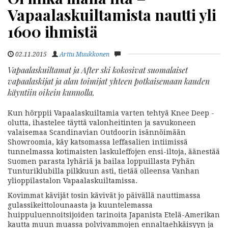
Vapaalaskuiltamista nautti yli
1600 ihmistä
02.11.2015
Arttu Muukkonen
Vapaalaskuiltamat ja After ski kokosivat suomalaiset
vapaalaskijat ja alan toimijat yhteen potkaisemaan kauden
käyntiin oikein kunnolla.
Kun hörppii Vapaalaskuiltamia varten tehtyä Knee Deep -
olutta, ihastelee täyttä valonheitinten ja savukoneen
valaisemaa Scandinavian Outdoorin isännöimään
Showroomia, käy katsomassa leffasalien intiimissä
tunnelmassa kotimaisten laskuleffojen ensi-iltoja, äänestää
Suomen parasta lyhäriä ja bailaa loppuillasta Pyhän
Tunturiklubilla pilkkuun asti, tietää olleensa Vanhan
ylioppilastalon Vapaalaskuiltamissa.
Kovimmat kävijät tosin kävivät jo päivällä nauttimassa
gulassikeittolounaasta ja kuuntelemassa
huippuluennoitsijoiden tarinoita Japanista Etelä-Amerikan
kautta muun muassa polvivammojen ennaltaehkäisyyn ja