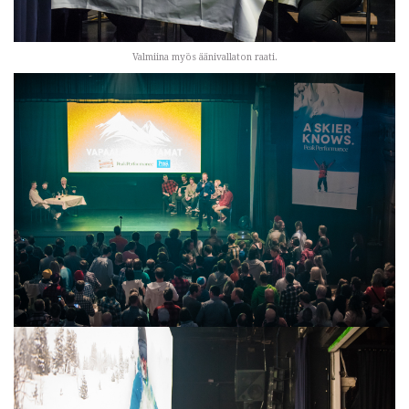
Valmiina myös äänivallaton raati.