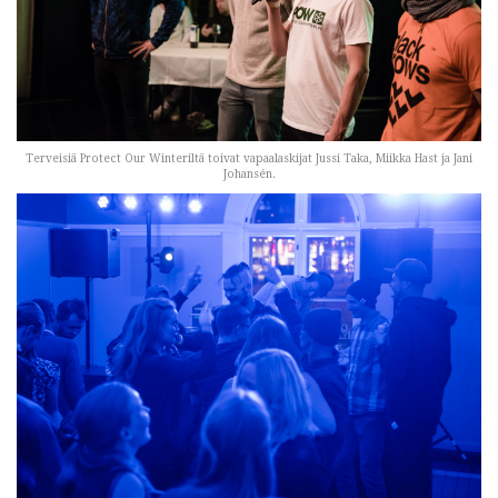
Terveisiä Protect Our Winteriltä toivat vapaalaskijat Jussi Taka, Miikka Hast ja Jani
Johansén.