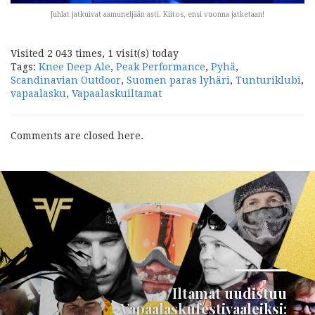
Juhlat jatkuivat aamuneljään asti. Kiitos, ensi vuonna jatketaan!
Visited 2 043 times, 1 visit(s) today
Tags:
Knee Deep Ale
,
Peak Performance
,
Pyhä
,
Scandinavian Outdoor
,
Suomen paras lyhäri
,
Tunturiklubi
,
vapaalasku
,
Vapaalaskuiltamat
Comments are closed here.
Seuraava
Iltamat uudistuu
Vapaalaskufestivaaleiksi: