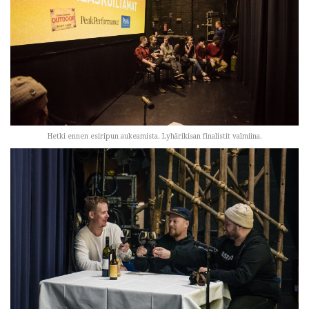
Hetki ennen esiripun aukeamista. Lyhärikisan finalistit valmiina.