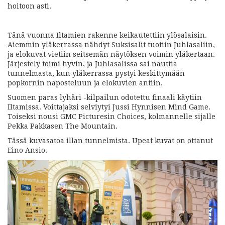
hoitoon asti.
Tänä vuonna Iltamien rakenne keikautettiin ylösalaisin.
Aiemmin yläkerrassa nähdyt Suksisalit tuotiin Juhlasaliin,
ja elokuvat vietiin seitsemän näytöksen voimin yläkertaan.
Järjestely toimi hyvin, ja Juhlasalissa sai nauttia
tunnelmasta, kun yläkerrassa pystyi keskittymään
popkornin naposteluun ja elokuvien antiin.
Suomen paras lyhäri -kilpailun odotettu finaali käytiin
Iltamissa. Voittajaksi selviytyi Jussi Hynnisen Mind Game.
Toiseksi nousi GMC Picturesin Choices, kolmannelle sijalle
Pekka Pakkasen The Mountain.
Tässä kuvasatoa illan tunnelmista. Upeat kuvat on ottanut
Eino Ansio.