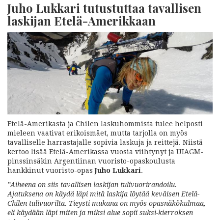
Juho Lukkari tutustuttaa tavallisen
laskijan Etelä-Amerikkaan
Etelä-Amerikasta ja Chilen laskuhommista tulee helposti
mieleen vaativat erikoismäet, mutta tarjolla on myös
tavalliselle harrastajalle sopivia laskuja ja reittejä. Niistä
kertoo lisää Etelä-Amerikassa vuosia viihtynyt ja UIAGM-
pinssinsäkin Argentiinan vuoristo-opaskoulusta
hankkinut vuoristo-opas
Juho Lukkari
.
”Aiheena on siis tavallisen laskijan tulivuorirandoilu.
Ajatuksena on käydä läpi mitä laskija löytää keväisen Etelä-
Chilen tulivuorilta. Tieysti mukana on myös opasnäkökulmaa,
eli käydään läpi miten ja miksi alue sopii suksi-kierroksen