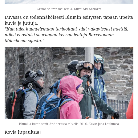
Grand Valiran maisemia. Kuva: Ski Andorra
Luvassa on todennäköisesti Blumin esitysten tapaan upeita
kuvia ja juttuja.
”Kun tulet kuuntelemaan tarinoitani, alat vakavissasi miettiä,
miksi ei ostaisi seuraavan kerran lentoja Barcelonaan
Münchenin sijasta.”
Blumi ja kumppanit Andorrassa talvella 2016. Kuva: Juha Laulumaa
Kovia lupauksia!