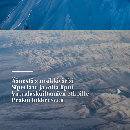
Edellinen
Äänestä suosikkivärisi
Siperiaan ja voita liput
Vapaalaskuiltamien etkoille
Peakin liikkeeseen