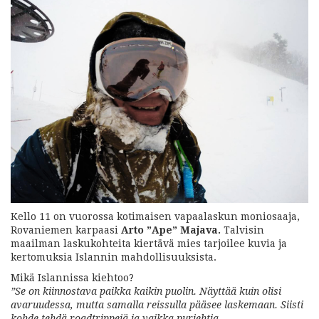
Kello 11 on vuorossa kotimaisen vapaalaskun moniosaaja,
Rovaniemen karpaasi
Arto ”Ape” Majava.
Talvisin
maailman laskukohteita kiertävä mies tarjoilee kuvia ja
kertomuksia Islannin mahdollisuuksista.
Mikä Islannissa kiehtoo?
”Se on kiinnostava paikka kaikin puolin. Näyttää kuin olisi
avaruudessa, mutta samalla reissulla pääsee laskemaan. Siisti
kohde tehdä roadtrippejä ja vaikka purjehtia