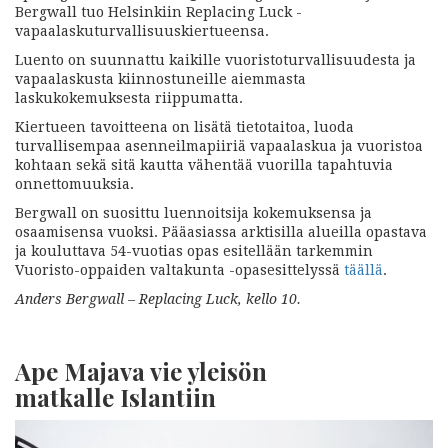
Bergwall tuo Helsinkiin Replacing Luck -
vapaalaskuturvallisuuskiertueensa.
Luento on suunnattu kaikille vuoristoturvallisuudesta ja
vapaalaskusta kiinnostuneille aiemmasta
laskukokemuksesta riippumatta.
Kiertueen tavoitteena on lisätä tietotaitoa, luoda
turvallisempaa asenneilmapiiriä vapaalaskua ja vuoristoa
kohtaan sekä sitä kautta vähentää vuorilla tapahtuvia
onnettomuuksia.
Bergwall on suosittu luennoitsija kokemuksensa ja
osaamisensa vuoksi. Pääasiassa arktisilla alueilla opastava
ja kouluttava 54-vuotias opas esitellään tarkemmin
Vuoristo-oppaiden valtakunta -opasesittelyssä
täällä
.
Anders Bergwall – Replacing Luck, kello 10.
Ape Majava vie yleisön
matkalle Islantiin