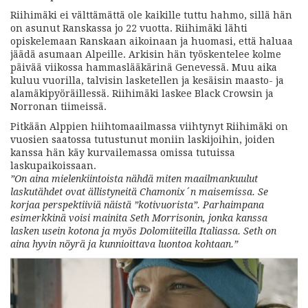
Riihimäki ei välttämättä ole kaikille tuttu hahmo, sillä hän
on asunut Ranskassa jo 22 vuotta. Riihimäki lähti
opiskelemaan Ranskaan aikoinaan ja huomasi, että haluaa
jäädä asumaan Alpeille. Arkisin hän työskentelee kolme
päivää viikossa hammaslääkärinä Genevessä. Muu aika
kuluu vuorilla, talvisin lasketellen ja kesäisin maasto- ja
alamäkipyöräillessä. Riihimäki laskee Black Crowsin ja
Norronan tiimeissä.
Pitkään Alppien hiihtomaailmassa viihtynyt Riihimäki on
vuosien saatossa tutustunut moniin laskijoihin, joiden
kanssa hän käy kurvailemassa omissa tutuissa
laskupaikoissaan.
”On aina mielenkiintoista nähdä miten maailmankuulut
laskutähdet ovat ällistyneitä Chamonix´n maisemissa. Se
korjaa perspektiiviä näistä ”kotivuorista”. Parhaimpana
esimerkkinä voisi mainita Seth Morrisonin, jonka kanssa
lasken usein kotona ja myös Dolomiiteilla Italiassa. Seth on
aina hyvin nöyrä ja kunnioittava luontoa kohtaan.”