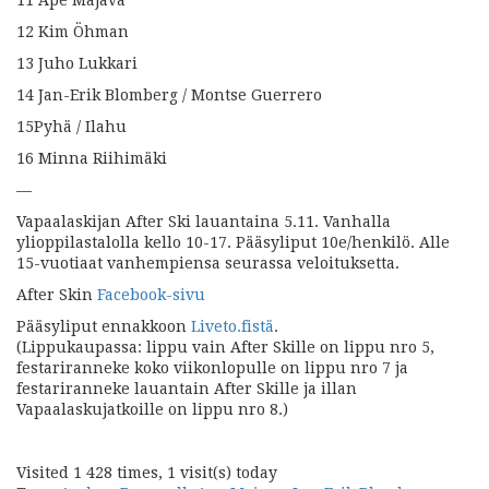
12 Kim Öhman
13 Juho Lukkari
14 Jan-Erik Blomberg / Montse Guerrero
15Pyhä / Ilahu
16 Minna Riihimäki
—
Vapaalaskijan After Ski lauantaina 5.11. Vanhalla
ylioppilastalolla kello 10-17. Pääsyliput 10e/henkilö. Alle
15-vuotiaat vanhempiensa seurassa veloituksetta.
After Skin
Facebook-sivu
Pääsyliput ennakkoon
Liveto.fistä
.
(Lippukaupassa: lippu vain After Skille on lippu nro 5,
festariranneke koko viikonlopulle on lippu nro 7 ja
festariranneke lauantain After Skille ja illan
Vapaalaskujatkoille on lippu nro 8.)
Visited 1 428 times, 1 visit(s) today