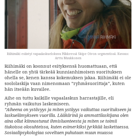
Riihimäki esiintyi vapaalaskuelokuva Pilkkeessä Skipe Oivon segmentissä. Kuvaus:
Arttu Muukkonen
Riihimäki on koonnut esityksensä huomattuaan, että
hänelle on yhtä tärkeää kunnianhimoisen suorituksen
ohella se, kenen kanssa kokemuksen jakaa. Riihimäki ei ole
soololaskija vaan nimenomaan ”ryhmäsuorittaja”, kuten
hän itseään kuvailee.
Aihe on tuttu kaikille vapaalaskun harrastajille, eli
ryhmän vaikutus laskemiseen.
”Aiheena on ystävyys ja miten ystäyys vaikuttaa suoritukseen ja
laskuelämykseen vuorilla. Lääkärinä ja ammattilaskijana olen
aina ollut kiinnostunut ihmisluonteesta ja miten se toimii
tiukoissa olosuhteissa, kuten esimerkiksi jyrkkää laskettaessa.
Sosiaalipsykologiaa soveltaen puhutaan muun muassa