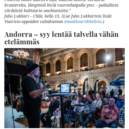
kraatereita, lämpimiä kiviä vuorenhuipulla yms – paikallista
värikästä kulttuuria unohtamatta.”
Juho Lukkari – Chile, kello 13. (Lue Juho Lukkarista lisää
Vuoristo-oppaiden valtakunnan
ennakkoartikkelista
.)
Andorra – syy lentää talvella vähän
etelämmäs