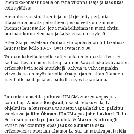
luentokokonaisuudella on tänä vuonna laaja ja laadukas
esiintyjälista.
Aiempina vuosina luentoja on järjestetty perjantai-
iltapäivinä, mutta palautteen perusteella siirsimme
luennot lauantaille, jotta mahdollisimman moni ehtisi
mukaan kuuntelemaan ja katselemaan esityksiä.
After Ski järjestetään Vanhan ylioppilastalon Juhlasalissa
lauantaina kello 10-17. Ovet avataan 9.30.
Vanhan kahvila tarjoilee affen aikana lounaaksi borsch-
keittoa, Rovaniemen kahvipaahtimo Vapaalaskufestivaalien
erikoiskahvia sekä munkkejä. Kahvia ja vahvempiakin
virvokkeita on myös tarjolla. Osa perjantai-illan Iltamien
näytteilleasettajista on paikalla myös lauantaina.
Lauantaina meille puhuvat UIAGM-vuoristo-opas ja -
kouluttaja
Anders Bergwall
, useista elokuvista, tv-
ohjelmista ja kursseista tunnettu vapaalaskija x, palkittu
valokuvaaja
Kim Öhman
, UIAGM-opas
Juho Lukkari
, Ilahu
Boardsin perustajat
Jan Leutola
&
Maxim Narbrough
,
Pyhän backcountry-opas
Jaakko Suutarila
sekä
erikoisvieras suoraan Chamonix´sta, ammattivapaalaskija