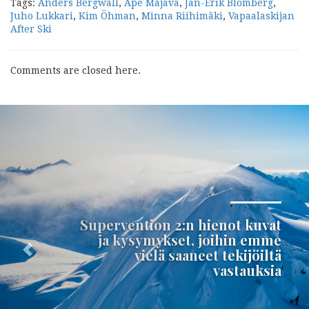
Tags:
Anders Bergwall
,
Ape Majava
,
Jan-Erik Blomberg
,
Juho Lukkari
,
Kim Öhman
,
Minna Riihimäki
,
Vapaalaskijan
After Ski
Comments are closed here.
Seuraava
Supervention 2:n hienot kuvat
ja kysymykset, joihin emme
vielä saaneet tekijöiltä
vastauksia