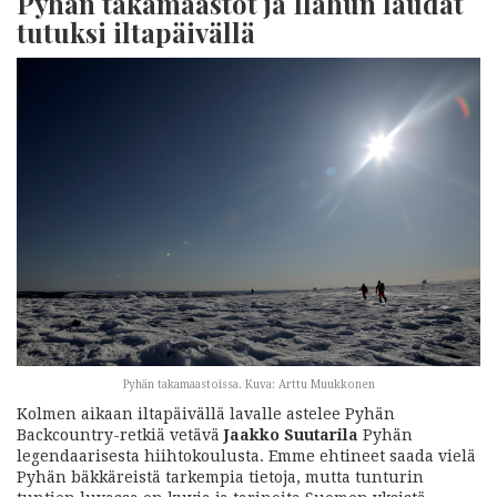
Pyhän takamaastot ja Ilahun laudat
tutuksi iltapäivällä
Pyhän takamaastoissa. Kuva: Arttu Muukkonen
Kolmen aikaan iltapäivällä lavalle astelee Pyhän
Backcountry-retkiä vetävä
Jaakko Suutarila
Pyhän
legendaarisesta hiihtokoulusta. Emme ehtineet saada vielä
Pyhän bäkkäreistä tarkempia tietoja, mutta tunturin