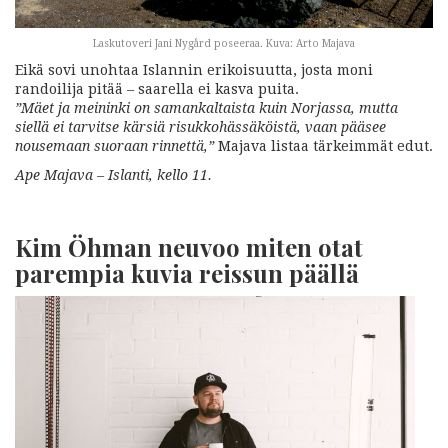
Laskutoveri Jani Nygård poseeraa. Kuva: Arto Majava
Eikä sovi unohtaa Islannin erikoisuutta, josta moni
randoilija pitää – saarella ei kasva puita.
”Mäet ja meininki on samankaltaista kuin Norjassa, mutta
siellä ei tarvitse kärsiä risukkohässäköistä, vaan pääsee
nousemaan suoraan rinnettä,”
Majava listaa tärkeimmät edut.
Ape Majava – Islanti, kello 11.
Kim Öhman neuvoo miten otat
parempia kuvia reissun päällä