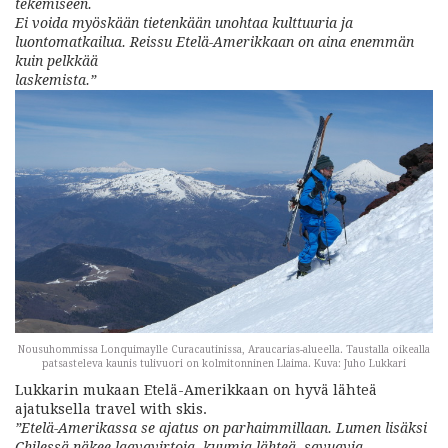
tekemiseen.
Ei voida myöskään tietenkään unohtaa kulttuuria ja
luontomatkailua. Reissu Etelä-Amerikkaan on aina enemmän
kuin pelkkää
laskemista.”
Nousuhommissa Lonquimaylle Curacautinissa, Araucarias-alueella. Taustalla oikealla
patsasteleva kaunis tulivuori on kolmitonninen Llaima. Kuva: Juho Lukkari
Lukkarin mukaan Etelä-Amerikkaan on hyvä lähteä
ajatuksella travel with skis.
”Etelä-Amerikassa se ajatus on parhaimmillaan. Lumen lisäksi
Chilessä näkee laavavirtoja, kuumia lähteä, savuavia