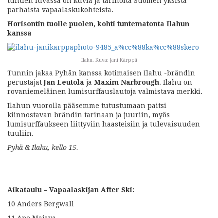
tuntien luvassa on kuvia ja tarinoita Suomen yksistä
parhaista vapaalaskukohteista.
Horisontin tuolle puolen, kohti tuntematonta Ilahun
kanssa
Ilahu. Kuva: Jani Kärppä
Tunnin jakaa Pyhän kanssa kotimaisen Ilahu -brändin
perustajat
Jan Leutola
ja
Maxim Narbrough
. Ilahu on
rovaniemeläinen lumisurffauslautoja valmistava merkki.
Ilahun vuorolla pääsemme tutustumaan paitsi
kiinnostavan brändin tarinaan ja juuriin, myös
lumisurffaukseen liittyviin haasteisiin ja tulevaisuuden
tuuliin.
Pyhä & Ilahu, kello 15.
Aikataulu – Vapaalaskijan After Ski:
10 Anders Bergwall
11 Ape Majava