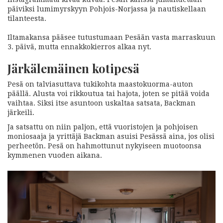
päiviksi lumimyrskyyn Pohjois-Norjassa ja nautiskellaan
tilanteesta.
Iltamakansa pääsee tutustumaan Pesään vasta marraskuun
3. päivä, mutta ennakkokierros alkaa nyt.
Järkälemäinen kotipesä
Pesä on talviasuttava tukikohta maastokuorma-auton
päällä. Alusta voi rikkoutua tai hajota, joten se pitää voida
vaihtaa. Siksi itse asuntoon uskaltaa satsata, Backman
järkeili.
Ja satsattu on niin paljon, että vuoristojen ja pohjoisen
moniosaaja ja yrittäjä Backman asuisi Pesässä aina, jos olisi
perheetön. Pesä on hahmottunut nykyiseen muotoonsa
kymmenen vuoden aikana.