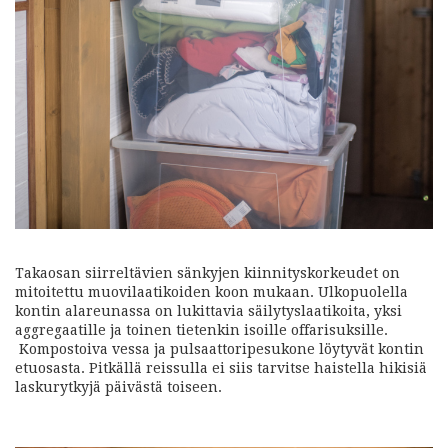
Takaosan siirreltävien sänkyjen kiinnityskorkeudet on
mitoitettu muovilaatikoiden koon mukaan. Ulkopuolella
kontin alareunassa on lukittavia säilytyslaatikoita, yksi
aggregaatille ja toinen tietenkin isoille offarisuksille.
Kompostoiva vessa ja pulsaattoripesukone löytyvät kontin
etuosasta. Pitkällä reissulla ei siis tarvitse haistella hikisiä
laskurytkyjä päivästä toiseen.