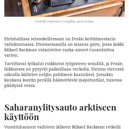
Liedellä valmistuu isompikin satsi ruokaa.
Eteishallissa seisoskellessaan on Pesän keittiömestarin
valtakunnassa. Etuvasemmalla on misaus-piste, jossa kokki
Mikael Backman valmistelee raaka-aineet ruoanlaittoa
varten.
Tarvittavat työkalut roikkuvat työpisteen seinällä, ja Pesän
liikkuessa ne pysyvät paikoillaan verkolla. Eteisen vieressä
oikealla kiiltelee neljän polttimen kaasuliesi. Jossakin
kaukana kontin perällä häämöttävät majoitustilat, toisessa
päädyssä vessa.
Saharanylitysauto arktiseen
käyttöön
Vuosituhannen vaihteen jälkeen Mikael Backman retkeili