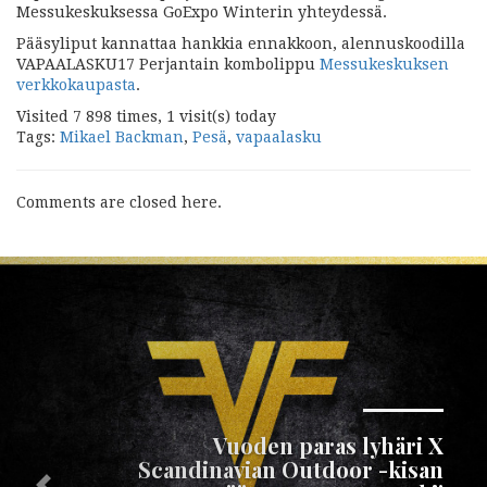
Messukeskuksessa GoExpo Winterin yhteydessä.
Pääsyliput kannattaa hankkia ennakkoon, alennuskoodilla
VAPAALASKU17 Perjantain kombolippu
Messukeskuksen
verkkokaupasta
.
Visited 7 898 times, 1 visit(s) today
Tags:
Mikael Backman
,
Pesä
,
vapaalasku
Comments are closed here.
Seuraava
Vuoden paras lyhäri X
Scandinavian Outdoor -kisan