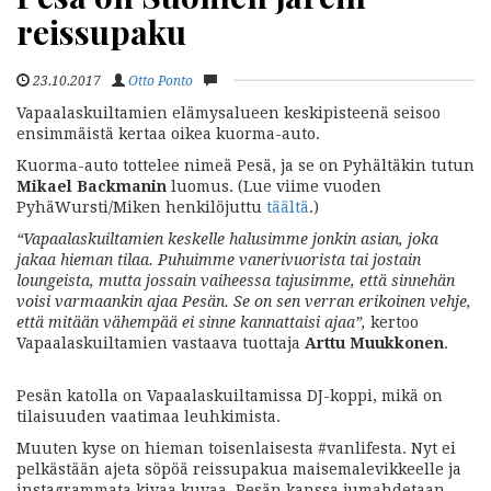
reissupaku
23.10.2017
Otto Ponto
Vapaalaskuiltamien elämysalueen keskipisteenä seisoo
ensimmäistä kertaa oikea kuorma-auto.
Kuorma-auto tottelee nimeä Pesä, ja se on Pyhältäkin tutun
Mikael Backmanin
luomus. (Lue viime vuoden
PyhäWursti/Miken henkilöjuttu
täältä
.)
“Vapaalaskuiltamien keskelle halusimme jonkin asian, joka
jakaa hieman tilaa. Puhuimme vanerivuorista tai jostain
loungeista, mutta jossain vaiheessa tajusimme, että sinnehän
voisi varmaankin ajaa Pesän. Se on sen verran erikoinen vehje,
että mitään vähempää ei sinne kannattaisi ajaa”,
kertoo
Vapaalaskuiltamien vastaava tuottaja
Arttu Muukkonen
.
Pesän katolla on Vapaalaskuiltamissa DJ-koppi, mikä on
tilaisuuden vaatimaa leuhkimista.
Muuten kyse on hieman toisenlaisesta #vanlifesta. Nyt ei
pelkästään ajeta söpöä reissupakua maisemalevikkeelle ja
instagrammata kivaa kuvaa. Pesän kanssa jumahdetaan