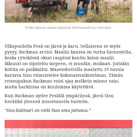
Pesän takaosa saattaa laajentua tulevaisuudessa terassiksi.
Ulkopuolelta Pesä on järeä ja karu. Sellaisena se myös
pysyy, Backman arvioi. Maalin kanssa on turha hienostella,
koska ryteikössä oksat raapivat kontin katon maalit.
Ikkunat on sijoiteltu tarpeen, ei muodin, mukaan. Joitakin
kohtia on paikkailtu. Maastokuviolla maalattu 19 tonnia
kantava Sisu viimeistelee kokonaisvaikutelman. Tämän
reissupakun Backman voisi ajaa melkein minne vain,
mutta harkintaa on kuulemma käytettävä.
Kun Backman ajelee Pesällä ympäriinsä, järeä Sisu
herättää yleensä innostuneita tunteita.
”Sisu-kulttuuri on vielä ihan oma juttunsa.”