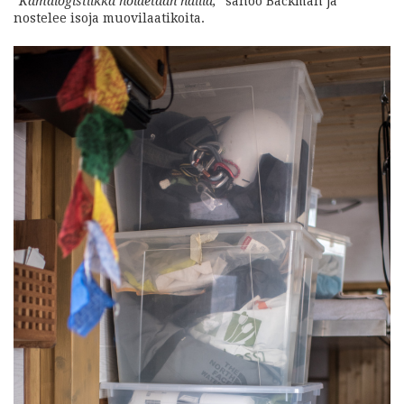
“Kamalogistiikka hoidetaan näillä,”
sanoo Backman ja
nostelee isoja muovilaatikoita.