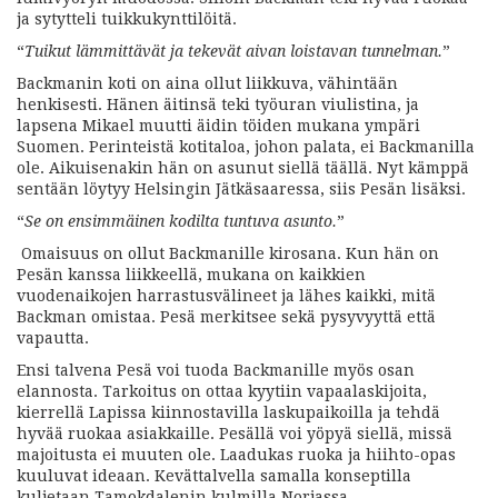
ja sytytteli tuikkukynttilöitä.
“
Tuikut lämmittävät ja tekevät aivan loistavan tunnelman.
”
Backmanin koti on aina ollut liikkuva, vähintään
henkisesti. Hänen äitinsä teki työuran viulistina, ja
lapsena Mikael muutti äidin töiden mukana ympäri
Suomen. Perinteistä kotitaloa, johon palata, ei Backmanilla
ole. Aikuisenakin hän on asunut siellä täällä. Nyt kämppä
sentään löytyy Helsingin Jätkäsaaressa, siis Pesän lisäksi.
“
Se on ensimmäinen kodilta tuntuva asunto.
”
Omaisuus on ollut Backmanille kirosana. Kun hän on
Pesän kanssa liikkeellä, mukana on kaikkien
vuodenaikojen harrastusvälineet ja lähes kaikki, mitä
Backman omistaa. Pesä merkitsee sekä pysyvyyttä että
vapautta.
Ensi talvena Pesä voi tuoda Backmanille myös osan
elannosta. Tarkoitus on ottaa kyytiin vapaalaskijoita,
kierrellä Lapissa kiinnostavilla laskupaikoilla ja tehdä
hyvää ruokaa asiakkaille. Pesällä voi yöpyä siellä, missä
majoitusta ei muuten ole. Laadukas ruoka ja hiihto-opas
kuuluvat ideaan. Kevättalvella samalla konseptilla
kuljetaan Tamokdalenin kulmilla Norjassa.