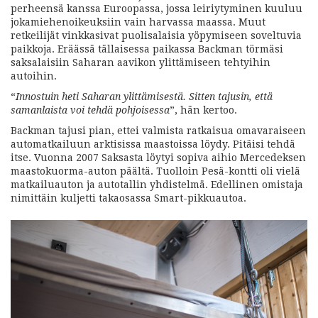
perheensä kanssa Euroopassa, jossa leiriytyminen kuuluu
jokamiehenoikeuksiin vain harvassa maassa. Muut
retkeilijät vinkkasivat puolisalaisia yöpymiseen soveltuvia
paikkoja. Eräässä tällaisessa paikassa Backman törmäsi
saksalaisiin Saharan aavikon ylittämiseen tehtyihin
autoihin.
“
Innostuin heti Saharan ylittämisestä. Sitten tajusin, että
samanlaista voi tehdä pohjoisessa
”, hän kertoo.
Backman tajusi pian, ettei valmista ratkaisua omavaraiseen
automatkailuun arktisissa maastoissa löydy. Pitäisi tehdä
itse. Vuonna 2007 Saksasta löytyi sopiva aihio Mercedeksen
maastokuorma-auton päältä. Tuolloin Pesä-kontti oli vielä
matkailuauton ja autotallin yhdistelmä. Edellinen omistaja
nimittäin kuljetti takaosassa Smart-pikkuautoa.