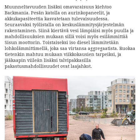
Muunneltavuuden lisäksi omavaraisuus kiehtoo
Backmania. Pesän katolla on aurinkopaneelit, ja
akkukapasiteettia kasvatetaan tulevaisuudessa.
Seuraavaksi työlistalla on keskuslämmitysjärjestelmän
rakentaminen. Siinä kiertävä vesi lämpiäisi myös puulla ja
mahdollisuuksien mukaan sillä voisi myös esilämmittää
Sisun moottorin. Toistaiseksi iso diesel lämmitetään
lohkolämmittimellä, joka saa virtansa aggregaatista. Ruokaa
tietenkin mahtuu mukaan viikkokausien tarpeiksi, ja
jääkaapin viileän lisäksi talvipakkasilla
pakastusmahdollisuudet ovat laajahkot.