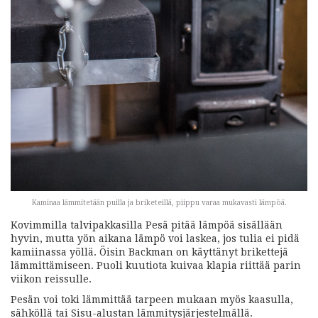
Kaminaa lämmitetään puilla ja briketeillä, piippu varaa mukavasti lämpöä.
Kovimmilla talvipakkasilla Pesä pitää lämpöä sisällään
hyvin, mutta yön aikana lämpö voi laskea, jos tulia ei pidä
kamiinassa yöllä. Öisin Backman on käyttänyt brikettejä
lämmittämiseen. Puoli kuutiota kuivaa klapia riittää parin
viikon reissulle.
Pesän voi toki lämmittää tarpeen mukaan myös kaasulla,
sähköllä tai Sisu-alustan lämmitysjärjestelmällä.