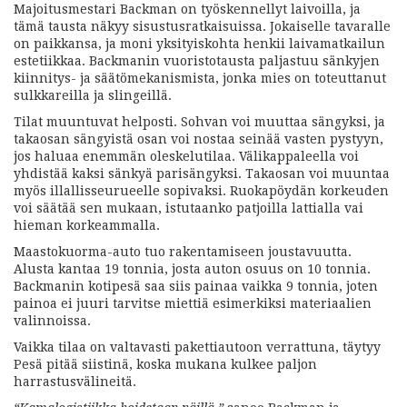
Majoitusmestari
Backman on työskennellyt laivoilla, ja
tämä tausta näkyy sisustusratkaisuissa. Jokaiselle tavaralle
on paikkansa, ja moni yksityiskohta henkii laivamatkailun
estetiikkaa. Backmanin vuoristotausta paljastuu sänkyjen
kiinnitys- ja säätömekanismista, jonka mies on toteuttanut
sulkkareilla ja slingeillä.
Tilat muuntuvat helposti. Sohvan voi muuttaa sängyksi, ja
takaosan sängyistä osan voi nostaa seinää vasten pystyyn,
jos haluaa enemmän oleskelutilaa. Välikappaleella voi
yhdistää kaksi sänkyä parisängyksi. Takaosan voi muuntaa
myös illallisseurueelle sopivaksi. Ruokapöydän korkeuden
voi säätää sen mukaan, istutaanko patjoilla lattialla vai
hieman korkeammalla.
Maastokuorma-auto tuo rakentamiseen joustavuutta.
Alusta kantaa 19 tonnia, josta auton osuus on 10 tonnia.
Backmanin kotipesä saa siis painaa vaikka 9 tonnia, joten
painoa ei juuri tarvitse miettiä esimerkiksi materiaalien
valinnoissa.
Vaikka tilaa on valtavasti pakettiautoon verrattuna, täytyy
Pesä pitää siistinä, koska mukana kulkee paljon
harrastusvälineitä.