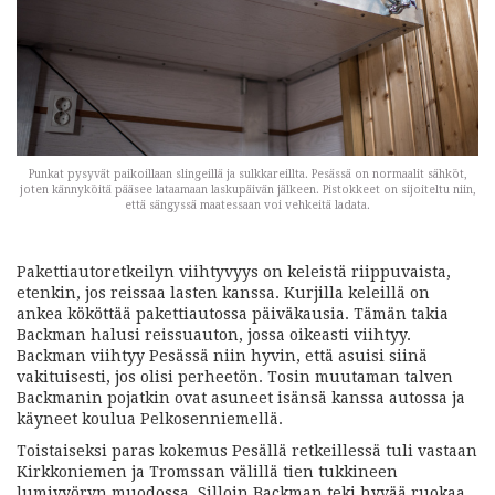
Punkat pysyvät paikoillaan slingeillä ja sulkkareillta. Pesässä on normaalit sähköt,
joten kännyköitä pääsee lataamaan laskupäivän jälkeen. Pistokkeet on sijoiteltu niin,
että sängyssä maatessaan voi vehkeitä ladata.
Pakettiautoretkeilyn viihtyvyys on keleistä riippuvaista,
etenkin, jos reissaa lasten kanssa. Kurjilla keleillä on
ankea kököttää pakettiautossa päiväkausia. Tämän takia
Backman halusi reissuauton, jossa oikeasti viihtyy.
Backman viihtyy Pesässä niin hyvin, että asuisi siinä
vakituisesti, jos olisi perheetön. Tosin muutaman talven
Backmanin pojatkin ovat asuneet isänsä kanssa autossa ja
käyneet koulua Pelkosenniemellä.
Toistaiseksi paras kokemus Pesällä retkeillessä tuli vastaan
Kirkkoniemen ja Tromssan välillä tien tukkineen
lumivyöryn muodossa. Silloin Backman teki hyvää ruokaa