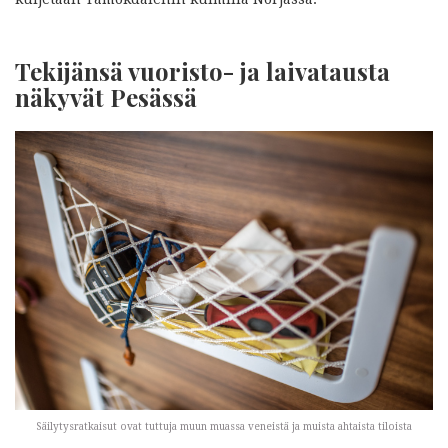
Tekijänsä vuoristo- ja laivatausta
näkyvät Pesässä
Säilytysratkaisut ovat tuttuja muun muassa veneistä ja muista ahtaista tiloista