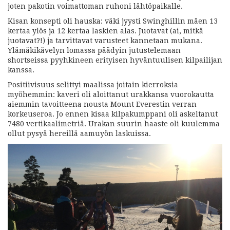
joten pakotin voimattoman ruhoni lähtöpaikalle.
Kisan konsepti oli hauska: väki jyysti Swinghillin mäen 13
kertaa ylös ja 12 kertaa laskien alas. Juotavat (ai, mitkä
juotavat?!) ja tarvittavat varusteet kannetaan mukana.
Ylämäkikävelyn lomassa päädyin jutustelemaan
shortseissa pyyhkineen erityisen hyväntuulisen kilpailijan
kanssa.
Positiivisuus selittyi maalissa joitain kierroksia
myöhemmin: kaveri oli aloittanut urakkansa vuorokautta
aiemmin tavoitteena nousta Mount Everestin verran
korkeuseroa. Jo ennen kisaa kilpakumppani oli askeltanut
7480 vertikaalimetriä. Urakan suurin haaste oli kuulemma
ollut pysyä hereillä aamuyön laskuissa.