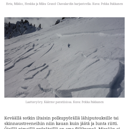
Heta, Mikko, Henkka ja Miku Grand Chavalardin harjanteella. Kuva: Pekka Pakkanen
Laattavyöry. Käärme paratiisissa. Kuva: Pekka Pakkanen
Keväällä sotkin iltaisin polkupyörällä lähiputouksille tai
skinnaustreeneihin niin kauan kuin jäätä ja lunta riitti.
Öisillä pimeillä pyöräteillä on oma fiiliksensä. Missään ei