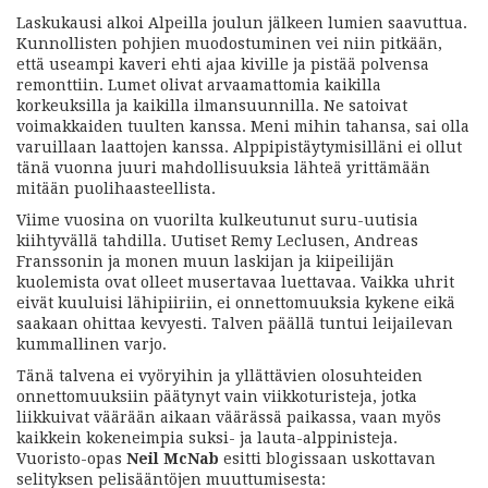
Laskukausi alkoi Alpeilla joulun jälkeen lumien saavuttua.
Kunnollisten pohjien muodostuminen vei niin pitkään,
että useampi kaveri ehti ajaa kiville ja pistää polvensa
remonttiin. Lumet olivat arvaamattomia kaikilla
korkeuksilla ja kaikilla ilmansuunnilla. Ne satoivat
voimakkaiden tuulten kanssa. Meni mihin tahansa, sai olla
varuillaan laattojen kanssa. Alppipistäytymisilläni ei ollut
tänä vuonna juuri mahdollisuuksia lähteä yrittämään
mitään puolihaasteellista.
Viime vuosina on vuorilta kulkeutunut suru-uutisia
kiihtyvällä tahdilla. Uutiset Remy Leclusen, Andreas
Franssonin ja monen muun laskijan ja kiipeilijän
kuolemista ovat olleet musertavaa luettavaa. Vaikka uhrit
eivät kuuluisi lähipiiriin, ei onnettomuuksia kykene eikä
saakaan ohittaa kevyesti. Talven päällä tuntui leijailevan
kummallinen varjo.
Tänä talvena ei vyöryihin ja yllättävien olosuhteiden
onnettomuuksiin päätynyt vain viikkoturisteja, jotka
liikkuivat väärään aikaan väärässä paikassa, vaan myös
kaikkein kokeneimpia suksi- ja lauta-alppinisteja.
Vuoristo-opas
Neil McNab
esitti blogissaan uskottavan
selityksen pelisääntöjen muuttumisesta: