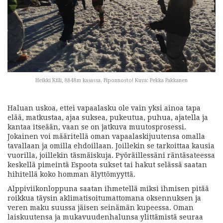
Heikki Kiili, 8848m kasassa. Piponnosto! Kuva: Pekka Pakkanen
Haluan uskoa, ettei vapaalasku ole vain yksi ainoa tapa
elää, matkustaa, ajaa suksea, pukeutua, puhua, ajatella ja
kantaa itseään, vaan se on jatkuva muutosprosessi.
Jokainen voi määritellä oman vapaalaskijuutensa omalla
tavallaan ja omilla ehdoillaan. Joillekin se tarkoittaa kausia
vuorilla, joillekin täsmäiskuja. Pyöräillessäni räntäsateessa
keskellä pimeintä Espoota sukset tai hakut selässä saatan
hihitellä koko homman älyttömyyttä.
Alppiviikonloppuna saatan ihmetellä miksi ihmisen pitää
roikkua täysin aklimatisoitumattomana oksennuksen ja
veren maku suussa jäisen seinämän kupeessa. Oman
laiskuutensa ja mukavuudenhalunsa ylittämistä seuraa