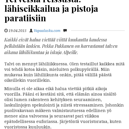
lähiseikkailua ja pistoja
paratiisiin
19.04.2015
Vapaalasku.com
Kaikki eivät halua viettää viittä kuukautta kaudessa
pelkästään laskien. Pekka Pakkanen on harrastanut talven
aikana lähiliikuntaa ja iskuja Alpeille.
Talvi on mennyt lähiliikkuessa. Olen testaillut kaikkea mitä
voi tehdä kotoa käsin, mieluiten polkupyörällä. Niin
mukavaa kuin lähiliikunta onkin, pitää välillä päästä
oikeillekin vuorillekin.
Minulla ei ole aikaa eikä halua viettää pitkiä aikoja
vuorilla. Pääni ei kestäisi sitä, että elämän ainoa sisältö
olisi lumen rakenteen kehityksen seuraaminen,
laskulinjojen spekulointi ja niistä stressaaminen. Johonkin
puolivakavaan mäkeen valmistautuessa edellinen yö
menee aina valvoessa ja seuraavat pari viikkoa
epätodellisessa euforiassa. Järjetöntä vuoristorataa, kuten
vuoristossa kuuluukin.