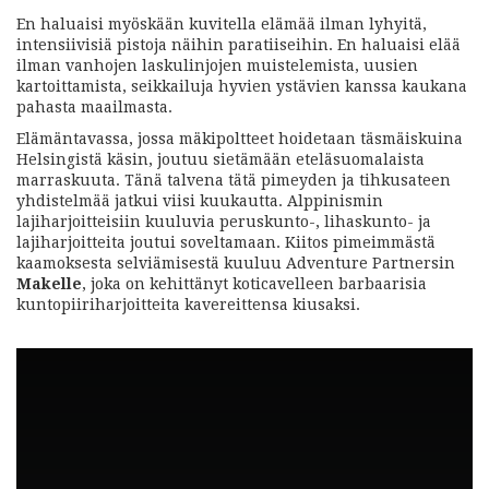
En haluaisi myöskään kuvitella elämää ilman lyhyitä,
intensiivisiä pistoja näihin paratiiseihin. En haluaisi elää
ilman vanhojen laskulinjojen muistelemista, uusien
kartoittamista, seikkailuja hyvien ystävien kanssa kaukana
pahasta maailmasta.
Elämäntavassa, jossa mäkipoltteet hoidetaan täsmäiskuina
Helsingistä käsin, joutuu sietämään eteläsuomalaista
marraskuuta. Tänä talvena tätä pimeyden ja tihkusateen
yhdistelmää jatkui viisi kuukautta. Alppinismin
lajiharjoitteisiin kuuluvia peruskunto-, lihaskunto- ja
lajiharjoitteita joutui soveltamaan. Kiitos pimeimmästä
kaamoksesta selviämisestä kuuluu Adventure Partnersin
Makelle
, joka on kehittänyt koticavelleen barbaarisia
kuntopiiriharjoitteita kavereittensa kiusaksi.