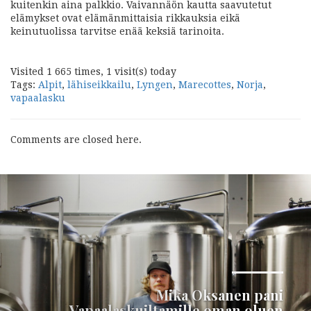
kuitenkin aina palkkio. Vaivannäön kautta saavutetut
elämykset ovat elämänmittaisia rikkauksia eikä
keinutuolissa tarvitse enää keksiä tarinoita.
Visited 1 665 times, 1 visit(s) today
Tags:
Alpit
,
lähiseikkailu
,
Lyngen
,
Marecottes
,
Norja
,
vapaalasku
Comments are closed here.
Seuraava
Mika Oksanen pani
Vapaalaskuiltamille oman oluen