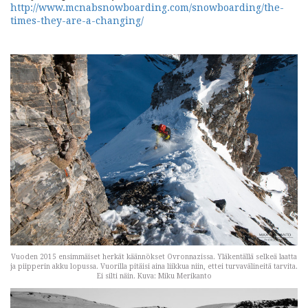
http://www.mcnabsnowboarding.com/snowboarding/the-
times-they-are-a-changing/
Vuoden 2015 ensimmäiset herkät käännökset Ovronnazissa. Yläkentällä selkeä laatta
ja piipperin akku lopussa. Vuorilla pitäisi aina liikkua niin, ettei turvavälineitä tarvita.
Ei silti näin. Kuva: Miku Merikanto