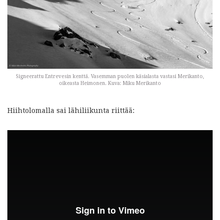
Signeerattu Entrevesin kenttä. Vasemman puolen käsialasta vastasi Merikanto,
oikeasta Heimonen. Kuva: Miku Merikanto
Hiihtolomalla sai lähiliikunta riittää: