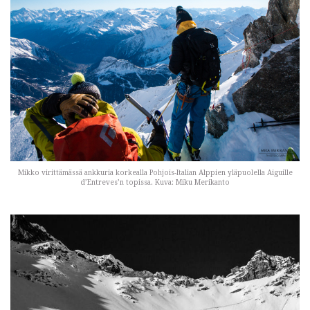
Mikko virittämässä ankkuria korkealla Pohjois-Italian Alppien yläpuolella Aiguille
d’Entreves’n topissa. Kuva: Miku Merikanto