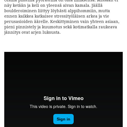
näy ketään ja keli on yleensä aivan kamala. Jäällä
boulderoiminen liittyy löyhästi alppihommiin, mutta
ennen kaikkea katkaisee stressityöläisen arkea ja vie
perusasioiden äärelle. Keskittyminen vain yhteen asiaan,
pieni pinnistely ja kuumotus sekä kotimatkalla raukeava
jännitys ovat arjen luksusta.