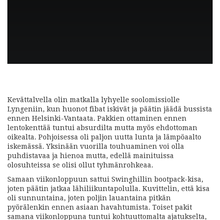
Kevättalvella olin matkalla lyhyelle soolomissiolle
Lyngeniin, kun huonot fibat iskivät ja päätin jäädä bussista
ennen Helsinki-Vantaata. Pakkien ottaminen ennen
lentokenttää tuntui absurdilta mutta myös ehdottoman
oikealta. Pohjoisessa oli paljon uutta lunta ja lämpöaalto
iskemässä. Yksinään vuorilla touhuaminen voi olla
puhdistavaa ja hienoa mutta, edellä mainituissa
olosuhteissa se olisi ollut tyhmänrohkeaa.
Samaan viikonloppuun sattui Swinghillin bootpack-kisa,
joten päätin jatkaa lähiliikuntapolulla. Kuvittelin, että kisa
oli sunnuntaina, joten poljin lauantaina pitkän
pyörälenkin ennen asiaan havahtumista. Toiset pakit
samana viikonloppuna tuntui kohtuuttomalta ajatukselta,