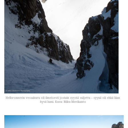
Helbronnerin vessakuru oli ilmeisesti jostain syystä suljettu – syynä oli ehkä liian
hyvä lumi. Kuva: Miku Merikanto