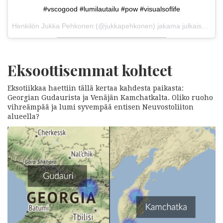
#vscogood #lumilautailu #pow #visualsoflife
Henkilön Jukka Pehkonen (@jukkapehkonen) jakama julkaisu
21. 
Eksoottisemmat kohteet
Eksotiikkaa haettiin tällä kertaa kahdesta paikasta:
Georgian Gudaurista ja Venäjän Kamchatkalta. Oliko ruoho
vihreämpää ja lumi syvempää entisen Neuvostoliiton
alueella?