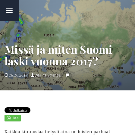
TOGGLE
NAVIGATION
Missä ja miten Suomi
laski vuonna 2017?
18.10.2017
Niklas Strengell
Kaikkia kiinnostaa tietysti aina ne toisten parhaat