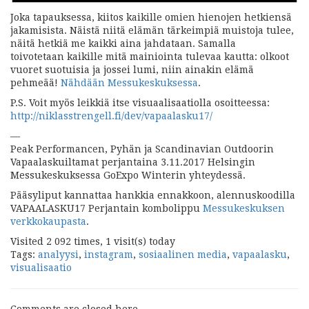
Joka tapauksessa, kiitos kaikille omien hienojen hetkiensä
jakamisista. Näistä niitä elämän tärkeimpiä muistoja tulee,
näitä hetkiä me kaikki aina jahdataan. Samalla
toivotetaan
kaikille mitä mainiointa tulevaa kautta: olkoot
vuoret suotuisia ja jossei lumi, niin ainakin elämä
pehmeää!
Nähdään Messukeskuksessa
.
P.S. Voit myös leikkiä itse visuaalisaatiolla osoitteessa:
http://niklasstrengell.fi/dev/vapaalasku17/
—
Peak Performancen, Pyhän ja Scandinavian Outdoorin
Vapaalaskuiltamat perjantaina 3.11.2017 Helsingin
Messukeskuksessa GoExpo Winterin yhteydessä.
Pääsyliput kannattaa hankkia ennakkoon, alennuskoodilla
VAPAALASKU17 Perjantain kombolippu
Messukeskuksen
verkkokaupasta
.
Visited 2 092 times, 1 visit(s) today
Tags:
analyysi
,
instagram
,
sosiaalinen media
,
vapaalasku
,
visualisaatio