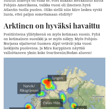
Suurin ihmetys on ehkä se, ettei kukaan merkannut kuvia
Pohjois-Amerikassa, vaikka vuosi oli ilmeisen hyvä
Atlantin tuolla puolen. Oliko siellä niin kiire laskea syvää
lunta, ettei paljon somettamaan ehditty?
Arktinen on hyväksi havaittu
Positiivisena yllätyksenä on myös kotimaan suosio. Pyhä
on kotimainen suosikki ja se myös näkyy. Myös Pohjois-
Norjassa sijaitsevat Suomen Alpit vetävät joka vuosi
laskijoita puoleensa. Ja Mira Karppinen näyttää
valloittaneen yksin koko Svartisenin/Bodøn alueen!