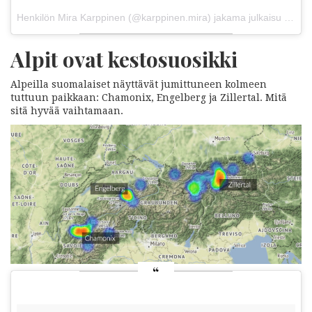
Henkilön Mira Karppinen (@karppinen.mira) jakama julkaisu
7. 10t
Alpit ovat kestosuosikki
Alpeilla suomalaiset näyttävät jumittuneen kolmeen
tuttuun paikkaan: Chamonix, Engelberg ja Zillertal. Mitä
sitä hyvää vaihtamaan.