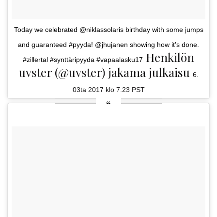
Today we celebrated @niklassolaris birthday with some jumps
and guaranteed #pyyda! @jhujanen showing how it’s done.
Henkilön
#zillertal #synttäripyyda #vapaalasku17
uvster (@uvster) jakama julkaisu
6.
03ta 2017 klo 7.23 PST