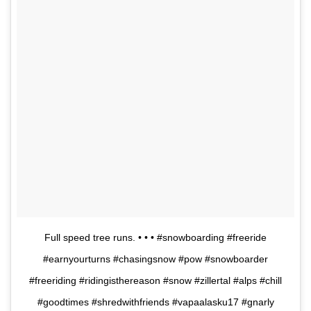
Full speed tree runs. • • • #snowboarding #freeride
#earnyourturns #chasingsnow #pow #snowboarder
#freeriding #ridingisthereason #snow #zillertal #alps #chill
#goodtimes #shredwithfriends #vapaalasku17 #gnarly