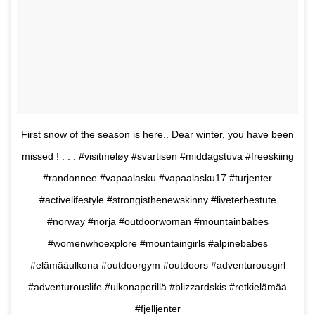
First snow of the season is here.. Dear winter, you have been
missed ! . . . #visitmeløy #svartisen #middagstuva #freeskiing
#randonnee #vapaalasku #vapaalasku17 #turjenter
#activelifestyle #strongisthenewskinny #liveterbestute
#norway #norja #outdoorwoman #mountainbabes
#womenwhoexplore #mountaingirls #alpinebabes
#elämääulkona #outdoorgym #outdoors #adventurousgirl
#adventurouslife #ulkonaperillä #blizzardskis #retkielämää
#fjelljenter