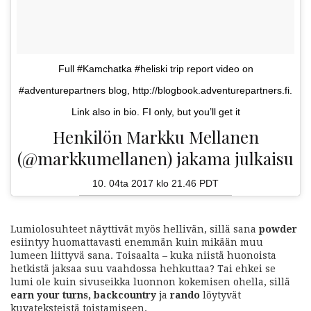
Full #Kamchatka #heliski trip report video on
#adventurepartners blog, http://blogbook.adventurepartners.fi.
Link also in bio. FI only, but you’ll get it
Henkilön Markku Mellanen
(@markkumellanen) jakama julkaisu
10. 04ta 2017 klo 21.46 PDT
Lumiolosuhteet näyttivät myös hellivän, sillä sana
powder
esiintyy huomattavasti enemmän kuin mikään muu
lumeen liittyvä sana. Toisaalta – kuka niistä huonoista
hetkistä jaksaa suu vaahdossa hehkuttaa? Tai ehkei se
lumi ole kuin sivuseikka luonnon kokemisen ohella, sillä
earn your turns, backcountry
ja
rando
löytyvät
kuvateksteistä toistamiseen.