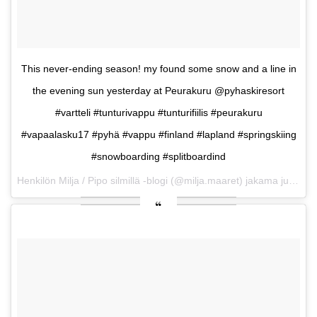
This never-ending season! my found some snow and a line in
the evening sun yesterday at Peurakuru @pyhaskiresort
#vartteli #tunturivappu #tunturifiilis #peurakuru
#vapaalasku17 #pyhä #vappu #finland #lapland #springskiing
#snowboarding #splitboardind
Henkilön Milja / Pipo silmillä -blogi (@milja.maaret) jakama julkaisu