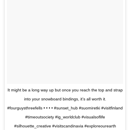
It might be a long way up but once you reach the top and strap
into your snowboard bindings, it’s all worth it.
#fourguysthreefells • • • • #sunset_hub #suomiretki #visitfinland
#timeoutsociety #ig_worldclub #visualsoflife
#silhouette_creative #visitscandinavia #exploreourearth