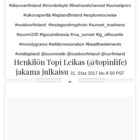
#discoverfinland #mondolöytö #livetravelchannel #sunsetporn
#ulkonaperillä #laplandfinland #exploretocreate
#outdoorfinland #instagoodmyphoto #sunset_madness
#suomi100 #igscandinavia #rsa_sunset #ig_silhouette
#moodygrams #wildernessnation #beattheelements
#visitlapland @suomiretki @outdoorfinland @ourfinland
Henkilön Topi Leikas (@topinlife)
jakama julkaisu
31. 01ta 2017 klo 8.50 PST