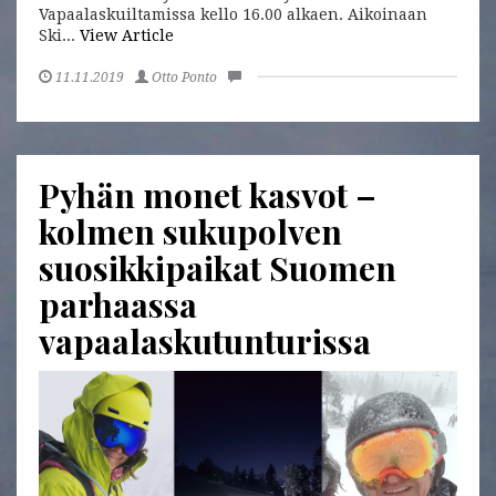
Vapaalaskuiltamissa kello 16.00 alkaen. Aikoinaan
Ski...
View Article
11.11.2019
Otto Ponto
Pyhän monet kasvot –
kolmen sukupolven
suosikkipaikat Suomen
parhaassa
vapaalaskutunturissa