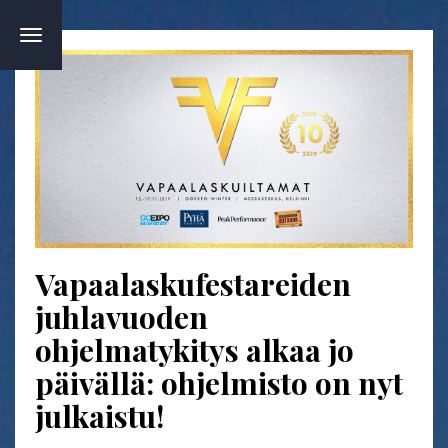
TOGGLE
NAVIGATION
Vapaalaskufestareiden
juhlavuoden
ohjelmatykitys alkaa jo
päivällä: ohjelmisto on nyt
julkaistu!