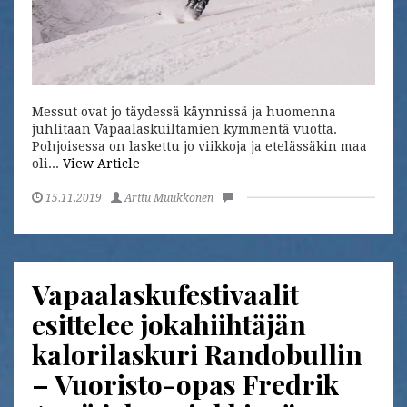
Messut ovat jo täydessä käynnissä ja huomenna
juhlitaan Vapaalaskuiltamien kymmentä vuotta.
Pohjoisessa on laskettu jo viikkoja ja etelässäkin maa
oli...
View Article
15.11.2019
Arttu Muukkonen
Vapaalaskufestivaalit
esittelee jokahiihtäjän
kalorilaskuri Randobullin
– Vuoristo-opas Fredrik