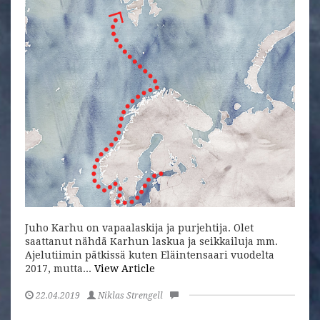
Juho Karhu on vapaalaskija ja purjehtija. Olet
saattanut nähdä Karhun laskua ja seikkailuja mm.
Ajelutiimin pätkissä kuten Eläintensaari vuodelta
2017, mutta...
View Article
22.04.2019
Niklas Strengell