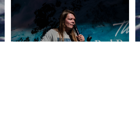
Vapaalaskuiltamissa tiedonjanoiselle riittää kosolti
opittavaa erilaisilla luennoilla. Tässä kertaus
iltamien asiallisimmista ohjelmanumeroista. Kello
11.00 Säämiehen kelinspeksausvinkit Vuoristomies ja
meteorologi...
View Article
30.10.2018
Otto Ponto