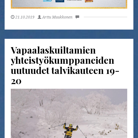
21.10.2019
Arttu Muukkonen
Vapaalaskuiltamien
yhteistyökumppaneiden
uutuudet talvikauteen 19-
20