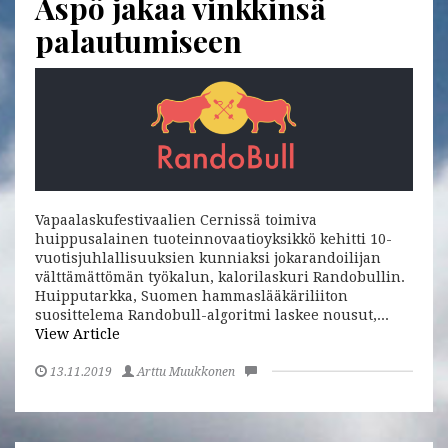
Aspö jakaa vinkkinsä
palautumiseen
Vapaalaskufestivaalien Cernissä toimiva
huippusalainen tuoteinnovaatioyksikkö kehitti 10-
vuotisjuhlallisuuksien kunniaksi jokarandoilijan
välttämättömän työkalun, kalorilaskuri Randobullin.
Huipputarkka, Suomen hammaslääkäriliiton
suosittelema Randobull-algoritmi laskee nousut,...
View Article
13.11.2019
Arttu Muukkonen